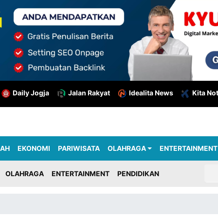
Daily Jogja
Jalan Rakyat
Idealita News
Kita No
RAH
EKONOMI
PARIWISATA
OLAHRAGA
ENTERTAINMENT
OLAHRAGA
ENTERTAINMENT
PENDIDIKAN