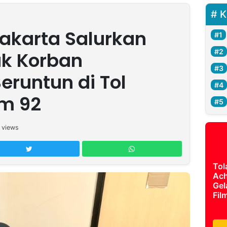
K
akarta Salurkan
uk Korban
eruntun di Tol
m 92
views
Tol
Ach
Gel
Fil