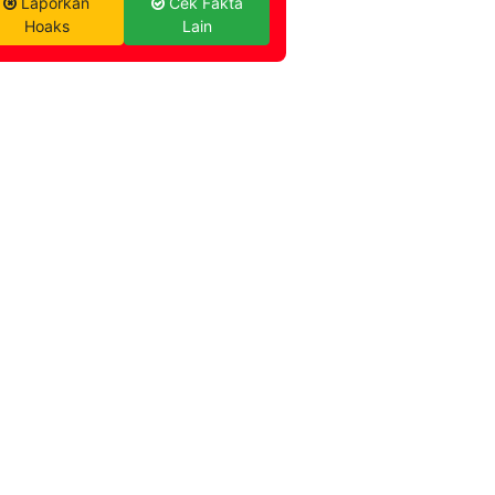
Laporkan
Cek Fakta
Hoaks
Lain