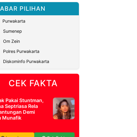
ABAR PILIHAN
Purwakarta
Sumenep
Om Zein
Polres Purwakarta
Diskominfo Purwakarta
CEK FAKTA
ak Pakai Stuntman,
a Septriasa Rela
antungan Demi
m Munafik