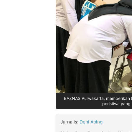
©
Kabarbaru.co
-
2026
PT.
Kabarbaru
Media
Holding
BAZNAS Purwakarta, memberikan ba
peristiwa yang
Jurnalis:
Deni Aping