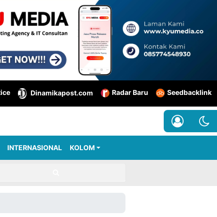
tice
Radar Baru
Seedbacklink
Dinamikapost.com
INTERNASIONAL
KOLOM