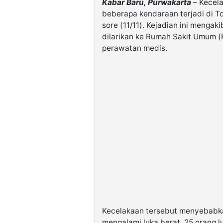
Kabar Baru, Purwakarta
– Kecela
beberapa kendaraan terjadi di T
sore (11/11). Kejadian ini menga
dilarikan ke Rumah Sakit Umum 
perawatan medis.
Kecelakaan tersebut menyebabkan
mengalami luka berat, 25 orang l