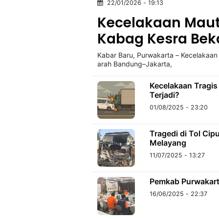
22/01/2026 - 19:13
Kecelakaan Maut!
©
Kabag Kesra Beka
Kabarbaru.co
-
2026
Kabar Baru, Purwakarta – Kecelakaan l
arah Bandung–Jakarta,
PT.
Kabarbaru
Kecelakaan Tragis
Media
Terjadi?
Holding
01/08/2025 - 23:20
Tragedi di Tol Ci
Melayang
11/07/2025 - 13:27
Pemkab Purwakarta
16/06/2025 - 22:37