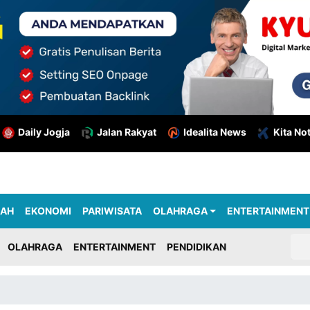
Daily Jogja
Jalan Rakyat
Idealita News
Kita No
RAH
EKONOMI
PARIWISATA
OLAHRAGA
ENTERTAINMENT
OLAHRAGA
ENTERTAINMENT
PENDIDIKAN