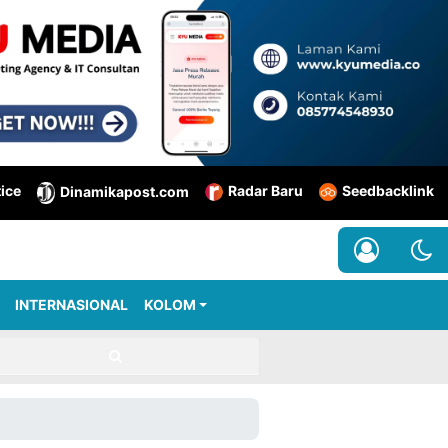
tice
Radar Baru
Seedbacklink
Dinamikapost.com
INTERNASIONAL
KOLOM