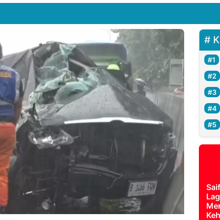
K
Sai
Lag
Mer
Keh