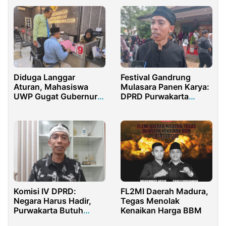
Diduga Langgar
Festival Gandrung
Aturan, Mahasiswa
Mulasara Panen Karya:
UWP Gugat Gubernur
DPRD Purwakarta
Khofifah dan PT PJU ke
Dorong Produk Sekolah
PN Surabaya
Jadi Ikon Daerah
Komisi IV DPRD:
FL2MI Daerah Madura,
Negara Harus Hadir,
Tegas Menolak
Purwakarta Butuh
Kenaikan Harga BBM
Rumah Singgah