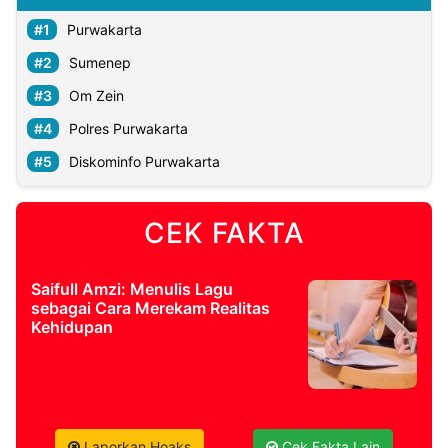
Purwakarta
Sumenep
Om Zein
Polres Purwakarta
Diskominfo Purwakarta
CEK FAKTA
Saifull Amzi: Menulis Lagu
sebagai Cara Merekam Realitas
Kehidupan
Laporkan Hoaks
Cek Fakta Lain