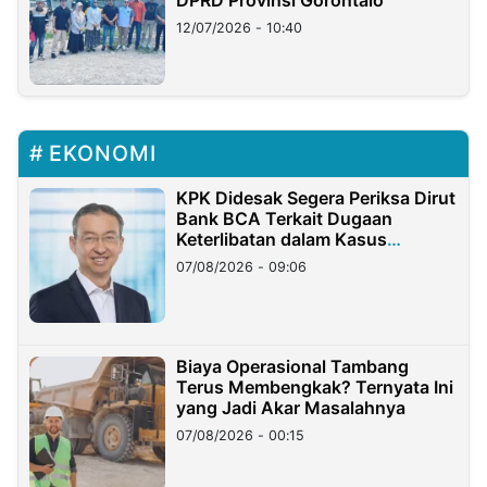
12/07/2026 - 10:40
EKONOMI
KPK Didesak Segera Periksa Dirut
Bank BCA Terkait Dugaan
Keterlibatan dalam Kasus
Hilangnya Dana Nasabah Rp2,58
07/08/2026 - 09:06
Miliar
Biaya Operasional Tambang
Terus Membengkak? Ternyata Ini
yang Jadi Akar Masalahnya
07/08/2026 - 00:15