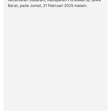
Barat, pada Jumat, 21 Februari 2025 malam.
©
Kabarbaru.co
-
2026
PT.
Kabarbaru
Media
Holding