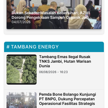
Bukan Sekadar Masalah Kebersihan, AZWI
Dorong Pengelolaan Sampah Organik Jadi
Solusi Krisis Iklim
04/07/2026
TAMBANG ENERGY
Tambang Emas Ilegal Rusak
TNKS Jambi, Hutan Warisan
Dunia
06/08/2026 - 16:23
Pemda Bone Bolango Kunjungi
PT BNPG, Dukung Percepatan
Operasional Fasilitas Strategis