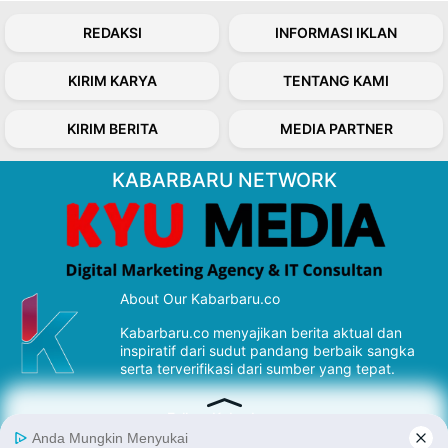
REDAKSI
INFORMASI IKLAN
KIRIM KARYA
TENTANG KAMI
KIRIM BERITA
MEDIA PARTNER
KABARBARU NETWORK
About Our Kabarbaru.co
Kabarbaru.co menyajikan berita aktual dan
inspiratif dari sudut pandang berbaik sangka
serta terverifikasi dari sumber yang tepat.
Follow Kabarbaru