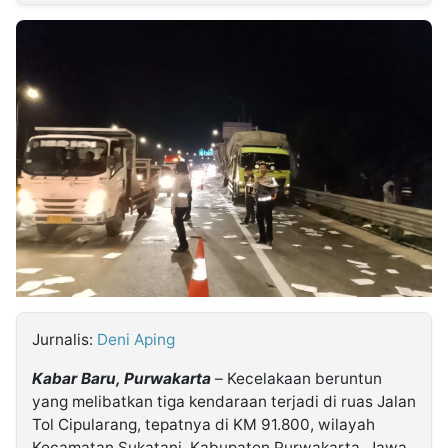
MULTIMEDIA
INDONESIA
Partner
Insight
Suara
Lens
Daily
Jalan
Idealita
Kita
Radar
Seedbacklink
NTB
Time
IDN
Jogja
Rakyat
News
Notice
Baru
Follow
Kabarbaru
Jurnalis:
Deni Aping
Kabar Baru, Purwakarta
– Kecelakaan beruntun
yang melibatkan tiga kendaraan terjadi di ruas Jalan
Tol Cipularang, tepatnya di KM 91.800, wilayah
Kecamatan Sukatani, Kabupaten Purwakarta, Jawa