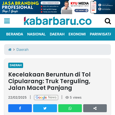
BERANDA
NASIONAL
DAERAH
EKONOMI
PARIWISATA
Informasi
KabarbaruTV
Kirim
Tentang
Daerah
Iklan
Berita
Kami
DAERAH
Berita
Kecelakaan Beruntun di Tol
Nasional
International
Olahraga
Entertainment
Daerah
Pariwisata
Kuliner
Kolom
Cipularang: Truk Terguling,
Jalan Macet Panjang
Network
22/02/2025
|
|
5
views
PT
TREETAN