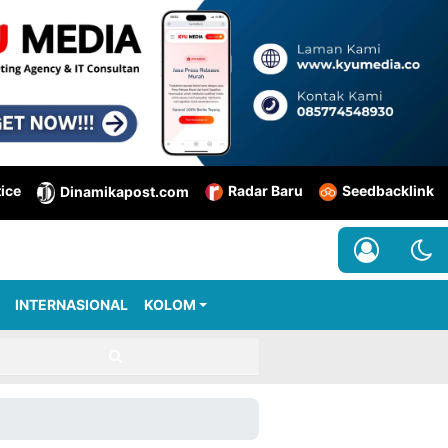
tice
Radar Baru
Seedbacklink
Dinamikapost.com
INTERNASIONAL
KOLOM