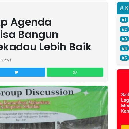
K
ap Agenda
Bisa Bangun
kadau Lebih Baik
8
views
Sai
Lag
Mer
Keh