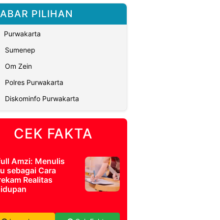
ABAR PILIHAN
Purwakarta
Sumenep
Om Zein
Polres Purwakarta
Diskominfo Purwakarta
CEK FAKTA
full Amzi: Menulis
u sebagai Cara
ekam Realitas
idupan