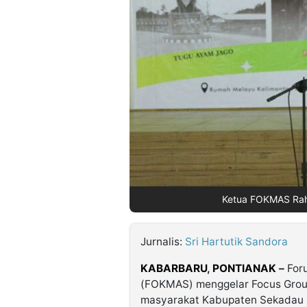
©
Kabarbaru.co
-
2026
PT.
Kabarbaru
Media
Holding
Ketua FOKMAS Rahm
Jurnalis:
Sri Hartutik Sandora
KABARBARU
,
PONTIANAK
–
For
(FOKMAS) menggelar Focus Group
masyarakat Kabupaten Sekadau 