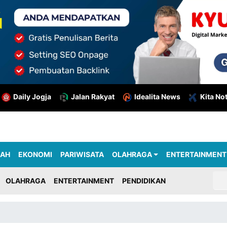
Daily Jogja
Jalan Rakyat
Idealita News
Kita No
RAH
EKONOMI
PARIWISATA
OLAHRAGA
ENTERTAINMENT
OLAHRAGA
ENTERTAINMENT
PENDIDIKAN