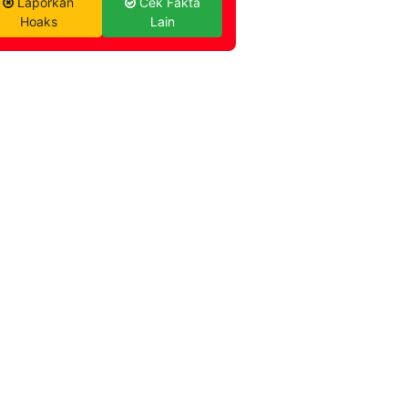
Laporkan
Cek Fakta
Hoaks
Lain