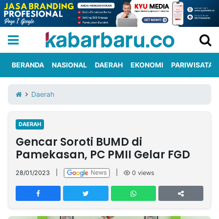
BERANDA
NASIONAL
DAERAH
EKONOMI
PARIWISATA
Informasi
KabarbaruTV
Kirim
Tentang
Daerah
Iklan
Berita
Kami
DAERAH
Berita
Gencar Soroti BUMD di
Nasional
International
Olahraga
Entertainment
Daerah
Pariwisata
Kuliner
Kolom
Pamekasan, PC PMII Gelar FGD
28/01/2023
|
|
0
views
Network
PT
TREETAN