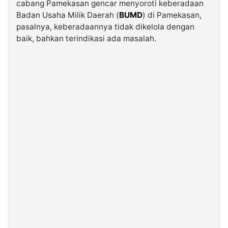
cabang Pamekasan gencar menyoroti keberadaan
Badan Usaha Milik Daerah (
BUMD
) di Pamekasan,
©
pasalnya, keberadaannya tidak dikelola dengan
Kabarbaru.co
baik, bahkan terindikasi ada masalah.
-
2026
PT.
Kabarbaru
Media
Holding