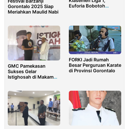
Klasemen Liga 1,
Festival Barzanji
Euforia Bobotoh
Gorontalo 2025 Siap
Guncang Purwakarta
Meriahkan Maulid Nabi
FORKI Jadi Rumah
Besar Perguruan Karate
GMC Pamekasan
di Provinsi Gorontalo
Sukses Gelar
Istighosah di Makam
Leluhur