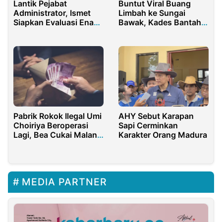
Lantik Pejabat
Buntut Viral Buang
Administrator, Ismet
Limbah ke Sungai
Siapkan Evaluasi Enam
Bawak, Kades Bantah
Bulan
Isu Yang Beredar
Pabrik Rokok Ilegal Umi
AHY Sebut Karapan
Choiriya Beroperasi
Sapi Cerminkan
Lagi, Bea Cukai Malang
Karakter Orang Madura
Diduga Terima Suap
MEDIA PARTNER