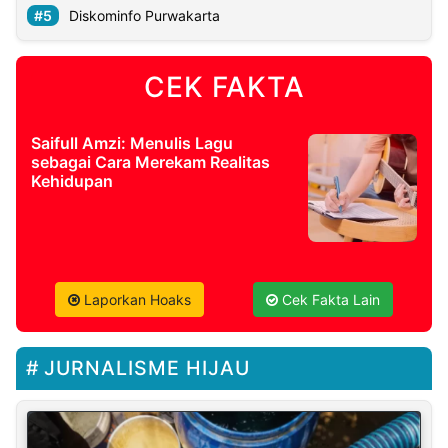
Diskominfo Purwakarta
CEK FAKTA
Saifull Amzi: Menulis Lagu
sebagai Cara Merekam Realitas
Kehidupan
Laporkan Hoaks
Cek Fakta Lain
JURNALISME HIJAU