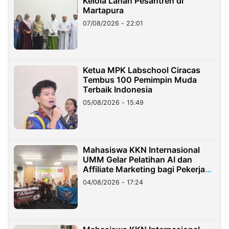
Kelola Lahan Pesantren di
Martapura
07/08/2026 - 22:01
Ketua MPK Labschool Ciracas
Tembus 100 Pemimpin Muda
Terbaik Indonesia
05/08/2026 - 15:49
Mahasiswa KKN Internasional
UMM Gelar Pelatihan AI dan
Affiliate Marketing bagi Pekerja
Migran Indonesia di Taiwan
04/08/2026 - 17:24