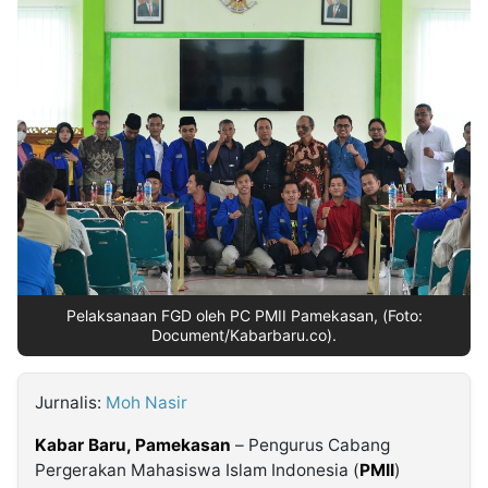
MULTIMEDIA
INDONESIA
Partner
Insight
Suara
Lens
Daily
Jalan
Idealita
Kita
Radar
Seedbacklink
NTB
Time
IDN
Jogja
Rakyat
News
Notice
Baru
Follow
Kabarbaru
Pelaksanaan FGD oleh PC PMII Pamekasan, (Foto:
Document/Kabarbaru.co).
Jurnalis:
Moh Nasir
Kabar Baru, Pamekasan
– Pengurus Cabang
Pergerakan Mahasiswa Islam Indonesia (
PMII
)