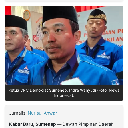
MULTIMEDIA
INDONESIA
Partner
Insight
Suara
Lens
Daily
Jalan
Idealita
Kita
Dinamikapost.com
Radar
Seedbacklink
NTB
Time
IDN
Jogja
Rakyat
News
Notice
Baru
Follow
Kabarbaru
Ketua DPC Demokrat Sumenep, Indra Wahyudi (Foto: News
Indonesia).
Jurnalis:
Nurisul Anwar
Kabar Baru, Sumenep
— Dewan Pimpinan Daerah