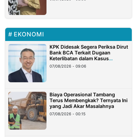
EKONOMI
KPK Didesak Segera Periksa Dirut
Bank BCA Terkait Dugaan
Keterlibatan dalam Kasus
Hilangnya Dana Nasabah Rp2,58
07/08/2026 - 09:06
Miliar
Biaya Operasional Tambang
Terus Membengkak? Ternyata Ini
yang Jadi Akar Masalahnya
07/08/2026 - 00:15