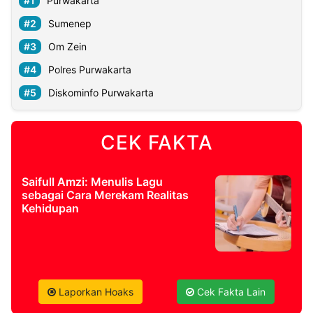
Purwakarta
Sumenep
Om Zein
Polres Purwakarta
Diskominfo Purwakarta
CEK FAKTA
Saifull Amzi: Menulis Lagu
sebagai Cara Merekam Realitas
Kehidupan
Laporkan Hoaks
Cek Fakta Lain