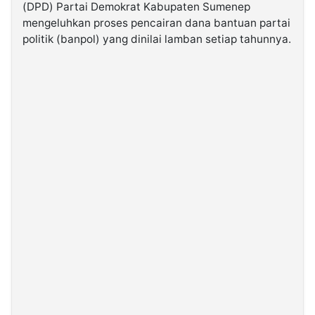
(DPD) Partai Demokrat Kabupaten Sumenep
mengeluhkan proses pencairan dana bantuan partai
©
politik (banpol) yang dinilai lamban setiap tahunnya.
Kabarbaru.co
-
2026
PT.
Kabarbaru
Media
Holding