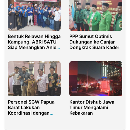
Bentuk Relawan Hingga
PPP Sumut Optimis
Kampung, ABRI SATU
Dukungan ke Ganjar
Siap Menangkan Anies
Dongkrak Suara Kader
Baswedan
Personel SGW Papua
Kantor Dishub Jawa
Barat Lakukan
Timur Mengalami
Koordinasi dengan
Kebakaran
Kesbangpol Papua
Barat Daya untuk
Pencegahan Paham