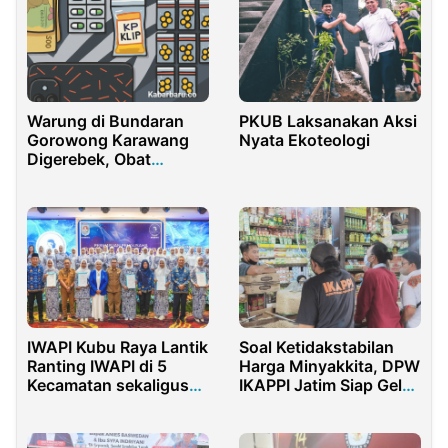
Warung di Bundaran
PKUB Laksanakan Aksi
Gorowong Karawang
Nyata Ekoteologi
Digerebek, Obat
Terlarang Diamankan
IWAPI Kubu Raya Lantik
Soal Ketidakstabilan
Ranting IWAPI di 5
Harga Minyakkita, DPW
Kecamatan sekaligus
IKAPPI Jatim Siap Gelar
Rapat Kerja Cabang II
Aksi Unjuk Rasa