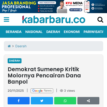
BERANDA
NASIONAL
DAERAH
EKONOMI
PARIWISATA
Informasi
KabarbaruTV
Kirim
Tentang
Daerah
Iklan
Berita
Kami
DAERAH
Berita
Demokrat Sumenep Kritik
Nasional
International
Olahraga
Entertainment
Daerah
Pariwisata
Kuliner
Kolom
Molornya Pencairan Dana
Banpol
Network
20/11/2025
|
|
3
views
PT
TREETAN