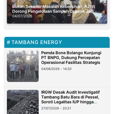
Bukan Sekadar Masalah Kebersihan, AZWI
Dorong Pengelolaan Sampah Organik Jadi
Solusi Krisis Iklim
04/07/2026
TAMBANG ENERGY
Pemda Bone Bolango Kunjungi
PT BNPG, Dukung Percepatan
Operasional Fasilitas Strategis
04/08/2026 - 14:20
IRGW Desak Audit Investigatif
Tambang Batu Bara di Pessel,
Soroti Legalitas IUP hingga
Stockpile
27/07/2026 - 20:21