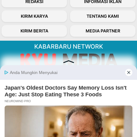
REDAKSI
INFORMASI IKLAN
KIRIM KARYA
TENTANG KAMI
KIRIM BERITA
MEDIA PARTNER
KABARBARU NETWORK
About Our Kabarbaru.co
Kabarbaru.co menyajikan berita aktual dan
inspiratif dari sudut pandang berbaik sangka
serta terverifikasi dari sumber yang tepat.
Follow Kabarbaru