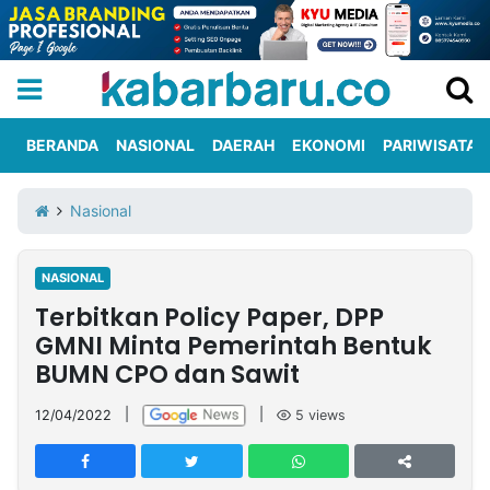
BERANDA
NASIONAL
DAERAH
EKONOMI
PARIWISATA
Informasi
KabarbaruTV
Kirim
Tentang
Nasional
Iklan
Berita
Kami
NASIONAL
Berita
Terbitkan Policy Paper, DPP
Nasional
International
Olahraga
Entertainment
Daerah
Pariwisata
Kuliner
Kolom
GMNI Minta Pemerintah Bentuk
BUMN CPO dan Sawit
Network
12/04/2022
|
|
5
views
PT
TREETAN