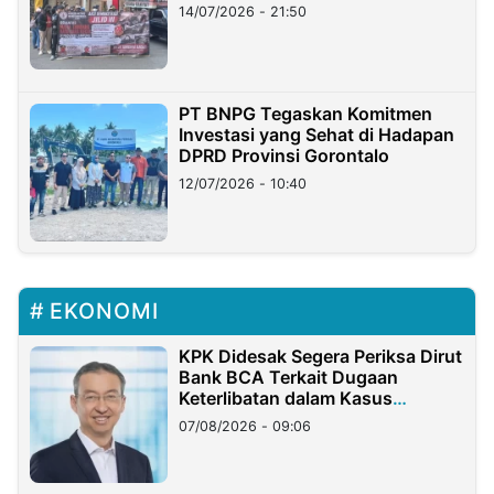
Lampung
14/07/2026 - 21:50
PT BNPG Tegaskan Komitmen
Investasi yang Sehat di Hadapan
DPRD Provinsi Gorontalo
12/07/2026 - 10:40
EKONOMI
KPK Didesak Segera Periksa Dirut
Bank BCA Terkait Dugaan
Keterlibatan dalam Kasus
Hilangnya Dana Nasabah Rp2,58
07/08/2026 - 09:06
Miliar