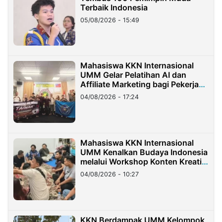
Terbaik Indonesia
05/08/2026 - 15:49
Mahasiswa KKN Internasional
UMM Gelar Pelatihan AI dan
Affiliate Marketing bagi Pekerja
Migran Indonesia di Taiwan
04/08/2026 - 17:24
Mahasiswa KKN Internasional
UMM Kenalkan Budaya Indonesia
melalui Workshop Konten Kreatif
di Taiwan
04/08/2026 - 10:27
KKN Berdampak UMM Kelompok