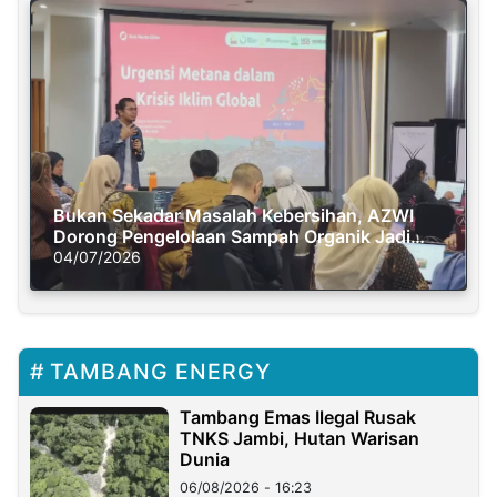
Bukan Sekadar Masalah Kebersihan, AZWI
Dorong Pengelolaan Sampah Organik Jadi
Solusi Krisis Iklim
04/07/2026
TAMBANG ENERGY
Tambang Emas Ilegal Rusak
TNKS Jambi, Hutan Warisan
Dunia
06/08/2026 - 16:23