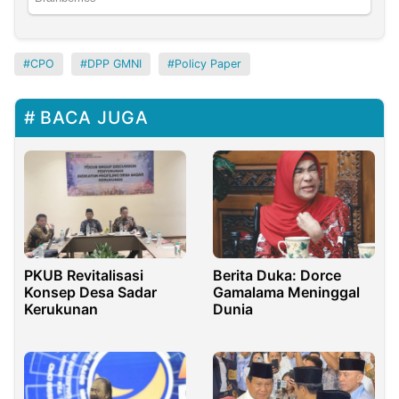
CPO
DPP GMNI
Policy Paper
BACA JUGA
PKUB Revitalisasi
Berita Duka: Dorce
Konsep Desa Sadar
Gamalama Meninggal
Kerukunan
Dunia