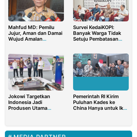
Mahfud MD: Pemilu
Survei KedaiKOPI:
Jujur, Aman dan Damai
Banyak Warga Tidak
Wujud Amalan
Setuju Pembatasan
Pancasila
Usia Kendaraan
Jokowi Targetkan
Pemerintah RI Kirim
Indonesia Jadi
Puluhan Kades ke
Produsen Utama
China Hanya untuk Ikut
Produk Berbasis Nikel
Seminar