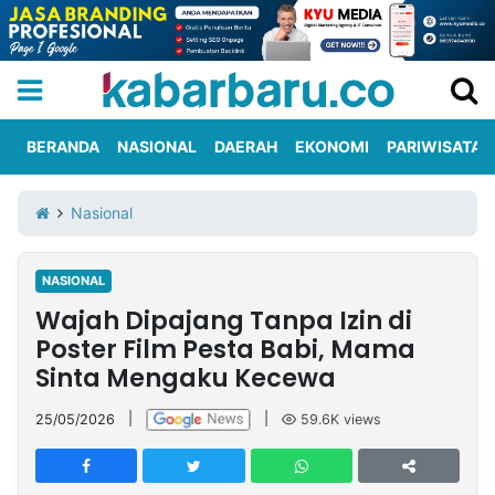
BERANDA
NASIONAL
DAERAH
EKONOMI
PARIWISATA
Informasi
KabarbaruTV
Kirim
Tentang
Nasional
Iklan
Berita
Kami
NASIONAL
Berita
Wajah Dipajang Tanpa Izin di
Nasional
International
Olahraga
Entertainment
Daerah
Pariwisata
Kuliner
Kolom
Poster Film Pesta Babi, Mama
Sinta Mengaku Kecewa
Network
25/05/2026
|
|
59.6K
views
PT
TREETAN