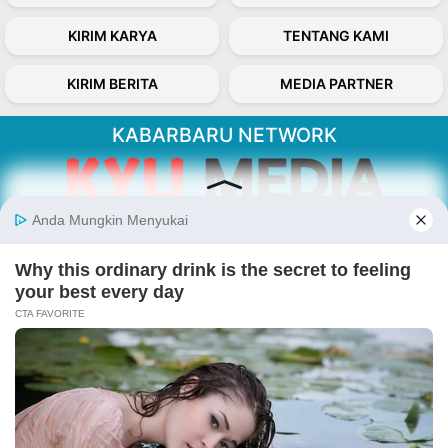
KIRIM KARYA
TENTANG KAMI
KIRIM BERITA
MEDIA PARTNER
KABARBARU NETWORK
About Our Kabarbaru.co
Kabarbaru.co menyajikan berita aktual dan
inspiratif dari sudut pandang berbaik sangka
serta terverifikasi dari sumber yang tepat.
Follow Kabarbaru