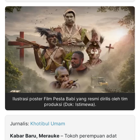
MULTIMEDIA
INDONESIA
Partner
Insight
Suara
Lens
Daily
Jalan
Idealita
Kita
Dinamikapost.com
Radar
Seedbacklink
NTB
Time
IDN
Jogja
Rakyat
News
Notice
Baru
Follow
Kabarbaru
Ilustrasi poster Film Pesta Babi yang resmi dirilis oleh tim
produksi (Dok: Istimewa).
Jurnalis:
Khotibul Umam
Kabar Baru, Merauke
– Tokoh perempuan adat