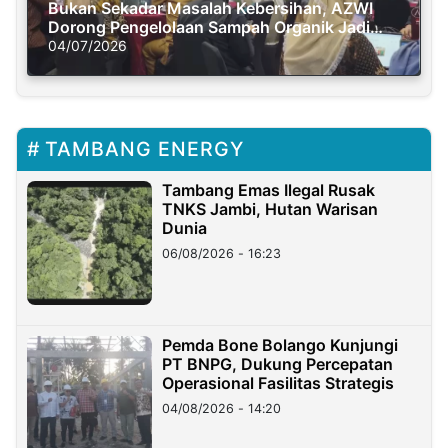
Bukan Sekadar Masalah Kebersihan, AZWI
Dorong Pengelolaan Sampah Organik Jadi
Solusi Krisis Iklim
04/07/2026
TAMBANG ENERGY
Tambang Emas Ilegal Rusak
TNKS Jambi, Hutan Warisan
Dunia
06/08/2026 - 16:23
Pemda Bone Bolango Kunjungi
PT BNPG, Dukung Percepatan
Operasional Fasilitas Strategis
04/08/2026 - 14:20