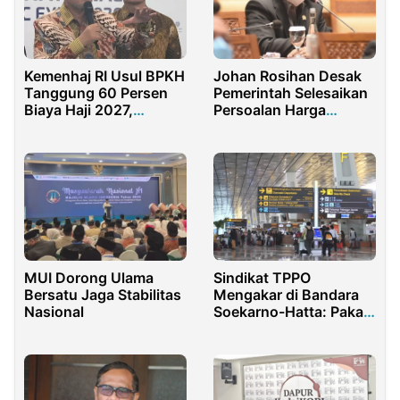
Kemenhaj RI Usul BPKH
Johan Rosihan Desak
Tanggung 60 Persen
Pemerintah Selesaikan
Biaya Haji 2027,
Persoalan Harga
Jemaah Cuma 40
Pangan
Persen
MUI Dorong Ulama
Sindikat TPPO
Bersatu Jaga Stabilitas
Mengakar di Bandara
Nasional
Soekarno-Hatta: Pakai
Dokumen Resmi,
Korban Diperas Hingga
Rp7,5 Juta