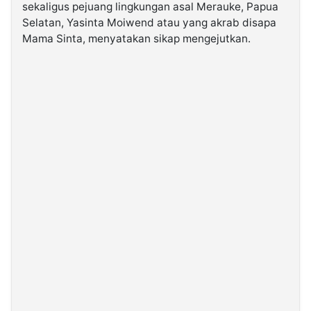
sekaligus pejuang lingkungan asal Merauke, Papua
Selatan, Yasinta Moiwend atau yang akrab disapa
©
Mama Sinta, menyatakan sikap mengejutkan.
Kabarbaru.co
-
2026
PT.
Kabarbaru
Media
Holding