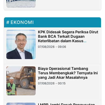
EKONOMI
KPK Didesak Segera Periksa Dirut
Bank BCA Terkait Dugaan
Keterlibatan dalam Kasus
Hilangnya Dana Nasabah Rp2,58
07/08/2026 - 09:06
Miliar
Biaya Operasional Tambang
Terus Membengkak? Ternyata Ini
yang Jadi Akar Masalahnya
07/08/2026 - 00:15
LMPP Jambi Desak Pengusutan