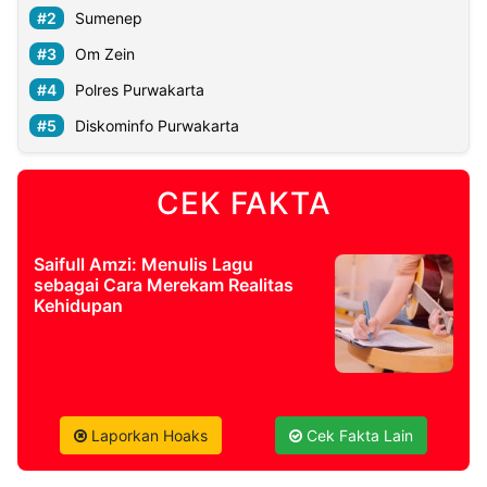
Sumenep
Om Zein
Polres Purwakarta
Diskominfo Purwakarta
CEK FAKTA
Saifull Amzi: Menulis Lagu
sebagai Cara Merekam Realitas
Kehidupan
Laporkan Hoaks
Cek Fakta Lain