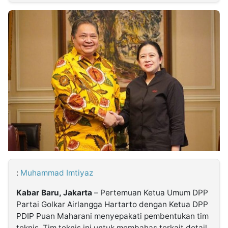
MULTIMEDIA
INDONESIA
Partner
Insight
Suara
Lens
Daily
Jalan
Idealita
Kita
Dinamikapost.com
Radar
Seedbacklink
NTB
Time
IDN
Jogja
Rakyat
News
Notice
Baru
Follow
Kabarbaru
:
Muhammad Imtiyaz
Kabar Baru, Jakarta
– Pertemuan Ketua Umum DPP
Partai Golkar Airlangga Hartarto dengan Ketua DPP
PDIP Puan Maharani menyepakati pembentukan tim
teknis. Tim teknis ini untuk membahas terkait detail