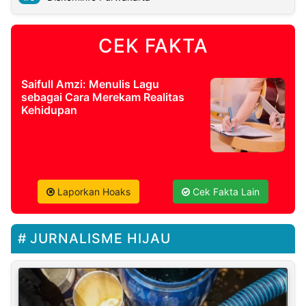
CEK FAKTA
Saifull Amzi: Menulis Lagu
sebagai Cara Merekam Realitas
Kehidupan
Laporkan Hoaks
Cek Fakta Lain
JURNALISME HIJAU