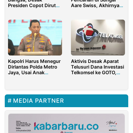
Presiden Copot Dirut
Aare Swiss, Akhirnya
Pertamina NICKE
Jenazah Eril Ditemukan
WIDYAWATI
Kapolri Harus Menegur
Aktivis Desak Aparat
Dirlantas Polda Metro
Telusuri Dana Investasi
Jaya, Usai Anak
Telkomsel ke GOTO,
Buahnya Ceroboh
Kerugian Mencapai
Rp4,7 Triliun
MEDIA PARTNER