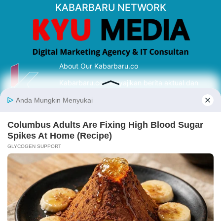
KABARBARU NETWORK
About Our Kabarbaru.co
Kabarbaru.co menyajikan berita aktual dan
inspiratif dari sudut pandang berbaik sangka
serta terverifikasi dari sumber yang tepat.
Follow Kabarbaru
Kabarbaru.co
Copyright © 2026. All rights reserved