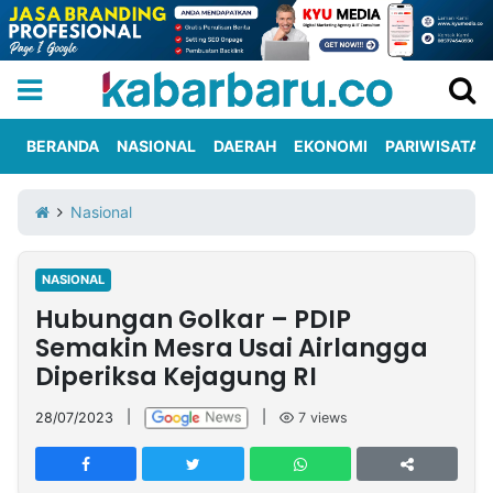
BERANDA
NASIONAL
DAERAH
EKONOMI
PARIWISATA
Informasi
KabarbaruTV
Kirim
Tentang
Nasional
Iklan
Berita
Kami
NASIONAL
Berita
Hubungan Golkar – PDIP
Nasional
International
Olahraga
Entertainment
Daerah
Pariwisata
Kuliner
Kolom
Semakin Mesra Usai Airlangga
Diperiksa Kejagung RI
Network
28/07/2023
|
|
7
views
PT
TREETAN