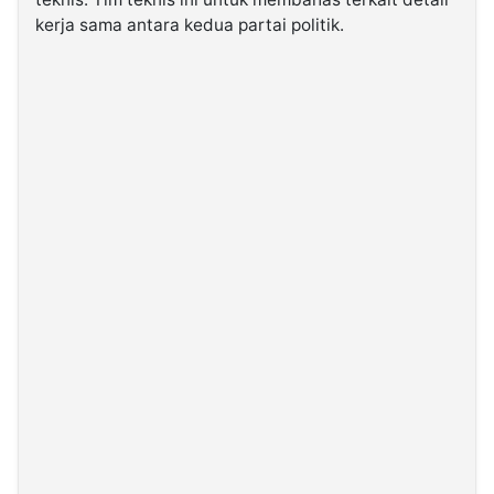
kerja sama antara kedua partai politik.
©
Kabarbaru.co
-
2026
PT.
Kabarbaru
Media
Holding