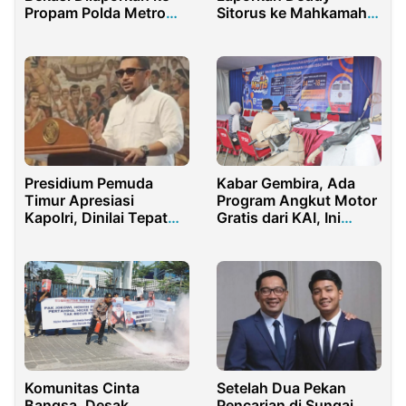
Propam Polda Metro
Sitorus ke Mahkamah
Jaya
Kehormatan Dewan
Presidium Pemuda
Kabar Gembira, Ada
Timur Apresiasi
Program Angkut Motor
Kapolri, Dinilai Tepat
Gratis dari KAI, Ini
Tingkatkan Seragam
Syaratnya
Personel Anti Molotov
Komunitas Cinta
Setelah Dua Pekan
Bangsa, Desak
Pencarian di Sungai