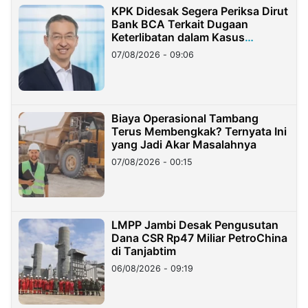
KPK Didesak Segera Periksa Dirut
Bank BCA Terkait Dugaan
Keterlibatan dalam Kasus
Hilangnya Dana Nasabah Rp2,58
07/08/2026 - 09:06
Miliar
Biaya Operasional Tambang
Terus Membengkak? Ternyata Ini
yang Jadi Akar Masalahnya
07/08/2026 - 00:15
LMPP Jambi Desak Pengusutan
Dana CSR Rp47 Miliar PetroChina
di Tanjabtim
06/08/2026 - 09:19