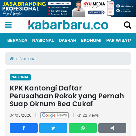
BERANDA
NASIONAL
DAERAH
EKONOMI
PARIWISATA
Informasi
KabarbaruTV
Kirim
Tentang
Nasional
Iklan
Berita
Kami
NASIONAL
Berita
KPK Kantongi Daftar
Nasional
International
Olahraga
Entertainment
Daerah
Pariwisata
Kuliner
Kolom
Perusahaan Rokok yang Pernah
Suap Oknum Bea Cukai
Network
04/03/2026
|
|
22
views
PT
TREETAN