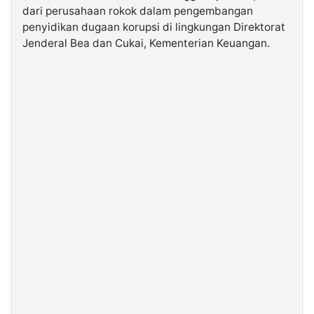
dari perusahaan rokok dalam pengembangan
penyidikan dugaan korupsi di lingkungan Direktorat
©
Jenderal Bea dan Cukai, Kementerian Keuangan.
Kabarbaru.co
-
2026
PT.
Kabarbaru
Media
Holding