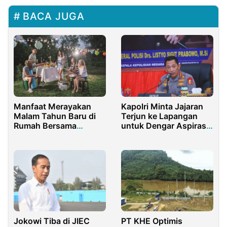
BACA JUGA
Manfaat Merayakan
Kapolri Minta Jajaran
Malam Tahun Baru di
Terjun ke Lapangan
Rumah Bersama
untuk Dengar Aspirasi
Sahabat Terdekat
Masyarakat
Jokowi Tiba di JIEC
PT KHE Optimis