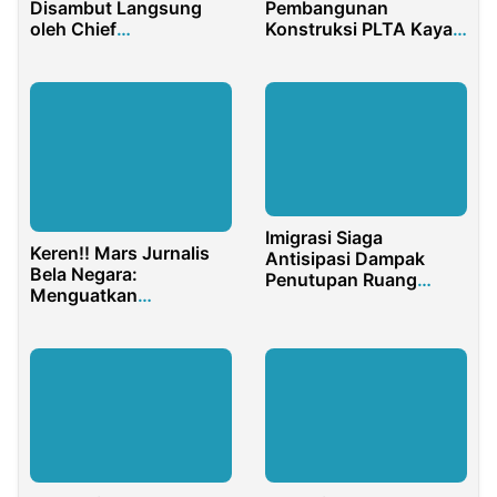
Disambut Langsung
Pembangunan
oleh Chief
Konstruksi PLTA Kayan
Championship Officer
Cascade Dimulai 2023
Imigrasi Siaga
Keren!! Mars Jurnalis
Antisipasi Dampak
Bela Negara:
Penutupan Ruang
Menguatkan
Udara Timur Tengah
Nasionalisme sebagai
Benteng Pertahanan
Bangsa