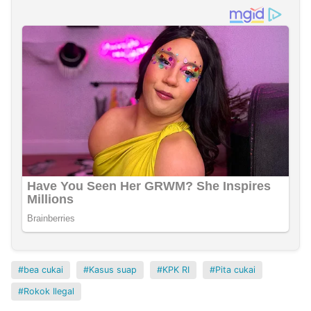
bea cukai
Kasus suap
KPK RI
Pita cukai
Rokok Ilegal