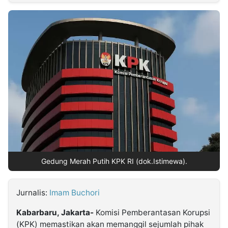
MULTIMEDIA
INDONESIA
Partner
Insight
Suara
Lens
Daily
Jalan
Idealita
Kita
Dinamikapost.com
Radar
Seedbacklink
NTB
Time
IDN
Jogja
Rakyat
News
Notice
Baru
Follow
Kabarbaru
Gedung Merah Putih KPK RI (dok.Istimewa).
Jurnalis:
Imam Buchori
Kabarbaru, Jakarta-
Komisi Pemberantasan Korupsi
(KPK) memastikan akan memanggil sejumlah pihak