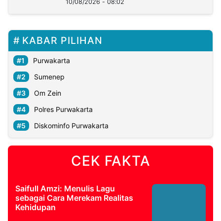
10/08/2026 - 08:02
KABAR PILIHAN
Purwakarta
Sumenep
Om Zein
Polres Purwakarta
Diskominfo Purwakarta
CEK FAKTA
Saifull Amzi: Menulis Lagu
sebagai Cara Merekam Realitas
Kehidupan