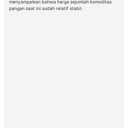
menyampaikan bahwa harga sejumlah komoditas
pangan saat ini sudah relatif stabil.
©
Kabarbaru.co
-
2026
PT.
Kabarbaru
Media
Holding