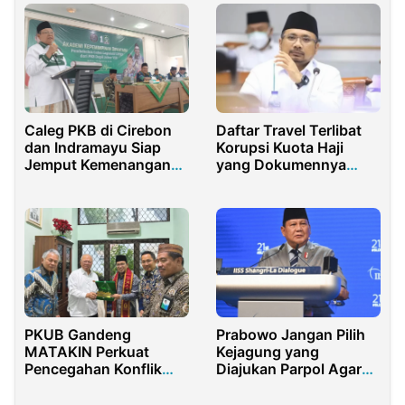
Caleg PKB di Cirebon
Daftar Travel Terlibat
dan Indramayu Siap
Korupsi Kuota Haji
Jemput Kemenangan
yang Dokumennya
dan Berkomitmen
Dibakar di Kantor
Membesarkan NU
Maktour
PKUB Gandeng
Prabowo Jangan Pilih
MATAKIN Perkuat
Kejagung yang
Pencegahan Konflik
Diajukan Parpol Agar
dan Kerukunan Umat
Tidak Abuse of Power
Beragama