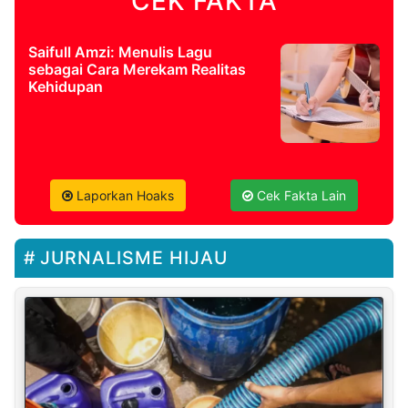
CEK FAKTA
Saifull Amzi: Menulis Lagu
sebagai Cara Merekam Realitas
Kehidupan
Laporkan Hoaks
Cek Fakta Lain
JURNALISME HIJAU