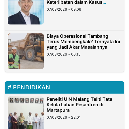
Keterlibatan dalam Kasus
Hilangnya Dana Nasabah Rp2,58
07/08/2026 - 09:06
Miliar
Biaya Operasional Tambang
Terus Membengkak? Ternyata Ini
yang Jadi Akar Masalahnya
07/08/2026 - 00:15
PENDIDIKAN
Peneliti UIN Malang Teliti Tata
Kelola Lahan Pesantren di
Martapura
07/08/2026 - 22:01