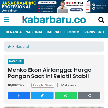
BERANDA
NASIONAL
DAERAH
EKONOMI
PARIWISATA
Informasi
KabarbaruTV
Kirim
Tentang
Nasional
Iklan
Berita
Kami
NASIONAL
Berita
Menko Ekon Airlangga: Harga
Nasional
International
Olahraga
Entertainment
Daerah
Pariwisata
Kuliner
Kolom
Pangan Saat Ini Relatif Stabil
18/08/2022
|
|
4
views
Network
PT
TREETAN