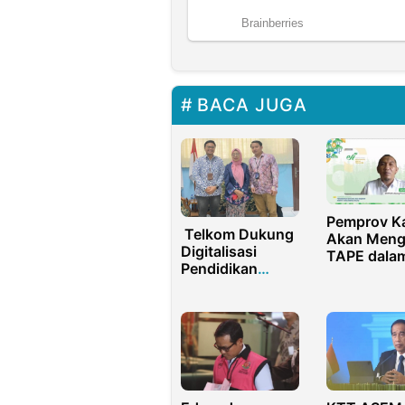
BACA JUGA
Pemprov Ka
Telkom Dukung
Akan Meng
Digitalisasi
TAPE dala
Pendidikan
Perda
melalui
Ekosistem
IndiBiz Sekolah
di SDN 02
Cilincing