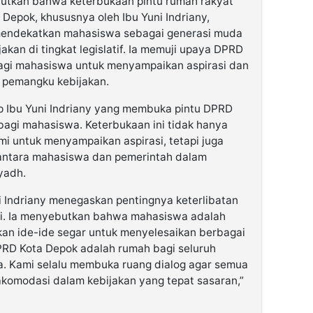
tkan bahwa keterbukaan pintu rumah rakyat
Depok, khususnya oleh Ibu Yuni Indriany,
mendekatkan mahasiswa sebagai generasi muda
kan di tingkat legislatif. Ia memuji upaya DPRD
agi mahasiswa untuk menyampaikan aspirasi dan
 pemangku kebijakan.
p Ibu Yuni Indriany yang membuka pintu DPRD
bagi mahasiswa. Keterbukaan ini tidak hanya
 untuk menyampaikan aspirasi, tetapi juga
 antara mahasiswa dan pemerintah dalam
yadh.
 Indriany menegaskan pentingnya keterlibatan
si. Ia menyebutkan bahwa mahasiswa adalah
kan ide-ide segar untuk menyelesaikan berbagai
PRD Kota Depok adalah rumah bagi seluruh
. Kami selalu membuka ruang dialog agar semua
akomodasi dalam kebijakan yang tepat sasaran,”