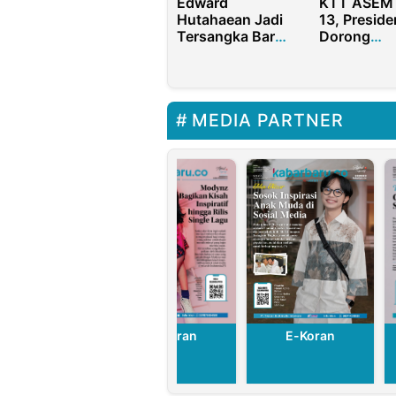
Edward
KTT ASEM 
Hutahaean Jadi
13, Preside
Tersangka Baru
Dorong
Kasus Korupsi
Pencapaia
BTS 4G BAKTI
Target Vak
Kominfo
WHO
MEDIA PARTNER
E-Koran
E-Koran
E-Koran