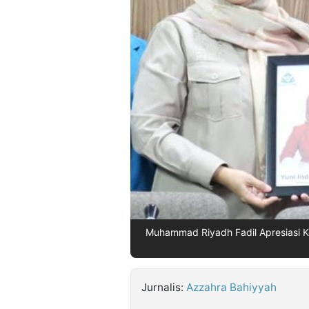
©
Kabarbaru.co
-
2026
PT.
Kabarbaru
Media
Holding
Muhammad Riyadh Fadil Apresiasi 
Jurnalis:
Azzahra Bahiyyah