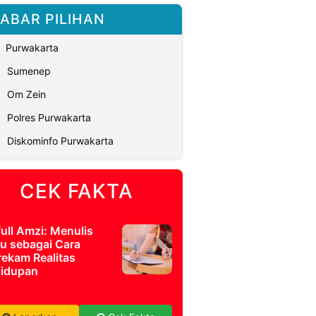
ABAR PILIHAN
Purwakarta
Sumenep
Om Zein
Polres Purwakarta
Diskominfo Purwakarta
CEK FAKTA
full Amzi: Menulis
u sebagai Cara
ekam Realitas
idupan