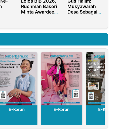
Ke-
Lolos BIB 2026,
Gus Halim:
n
Ruchman Basori
Musyawarah
Minta Awardee
Desa Sebagai
n
Lulus Tepat
Wujud
sinasi
Waktu
Transparansi
Pembangunan
Desa
E-Koran
E-Koran
E-Koran