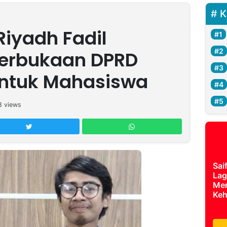
K
yadh Fadil
terbukaan DPRD
untuk Mahasiswa
8
views
Sai
Lag
Mer
Keh