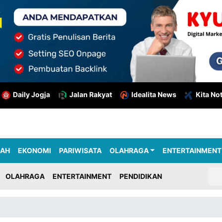
Daily Jogja
Jalan Rakyat
Idealita News
Kita No
RAH
EKONOMI
PARIWISATA
OLAHRAGA
ENTERTAINMENT
OLAHRAGA
ENTERTAINMENT
PENDIDIKAN