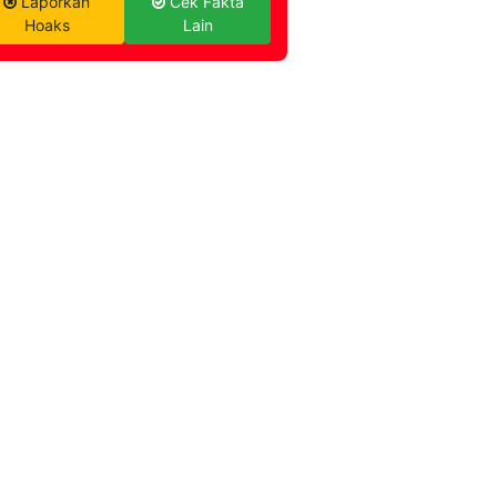
Laporkan
Cek Fakta
Hoaks
Lain