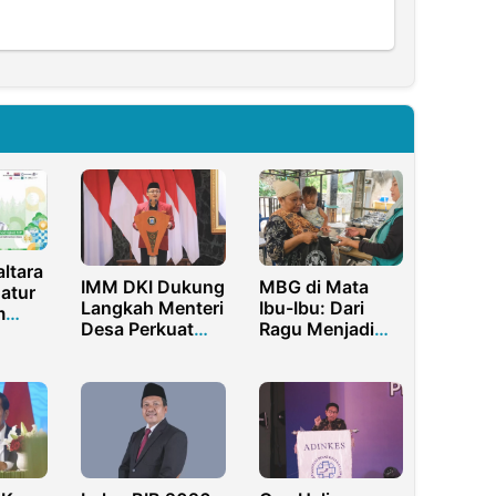
ltara
IMM DKI Dukung
MBG di Mata
atur
Langkah Menteri
Ibu-Ibu: Dari
m
Desa Perkuat
Ragu Menjadi
Koperasi Desa
Menunggu-
Nunggu