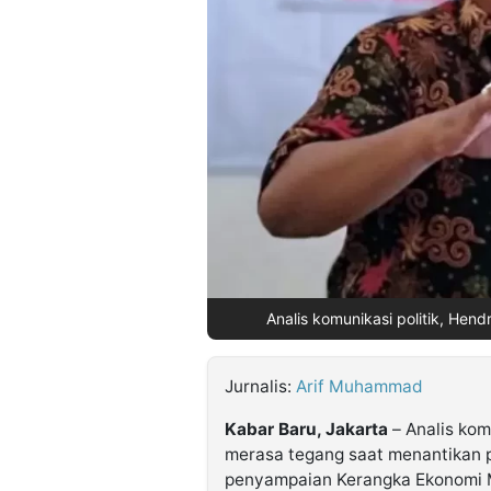
©
Kabarbaru.co
-
2026
PT.
Kabarbaru
Media
Holding
Analis komunikasi politik, Hend
Jurnalis:
Arif Muhammad
Kabar Baru, Jakarta
– Analis kom
merasa tegang saat menantikan 
penyampaian Kerangka Ekonomi M