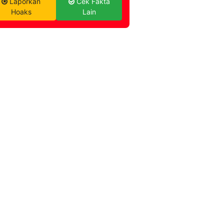
Laporkan
Cek Fakta
Hoaks
Lain