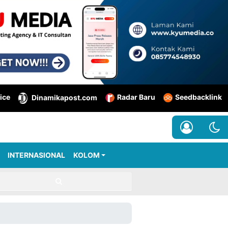
ice
Radar Baru
Seedbacklink
Dinamikapost.com
INTERNASIONAL
KOLOM