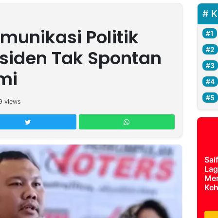
K
unikasi Politik
siden Tak Spontan
mi
9
views
Sai
Lag
Mer
Keh