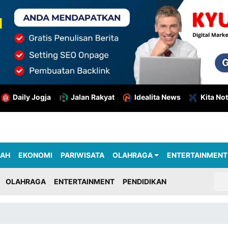
Daily Jogja
Jalan Rakyat
Idealita News
Kita Not
RAH
EKONOMI
PARIWISATA
OLAHRAGA
ENTERTAINMENT
OLAHRAGA
ENTERTAINMENT
PENDIDIKAN