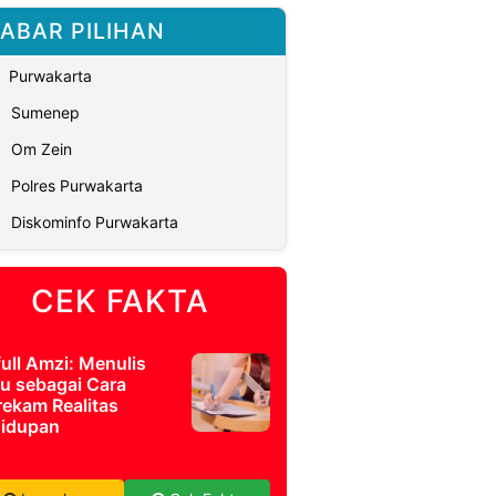
ABAR PILIHAN
Purwakarta
Sumenep
Om Zein
Polres Purwakarta
Diskominfo Purwakarta
CEK FAKTA
full Amzi: Menulis
u sebagai Cara
ekam Realitas
idupan