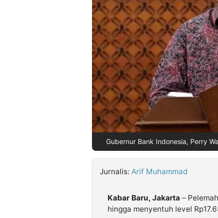
©
Kabarbaru.co
-
2026
PT.
Kabarbaru
Media
Holding
Gubernur Bank Indonesia, Perry Wa
Jurnalis:
Arif Muhammad
Kabar Baru, Jakarta
– Pelemaha
hingga menyentuh level Rp17.65