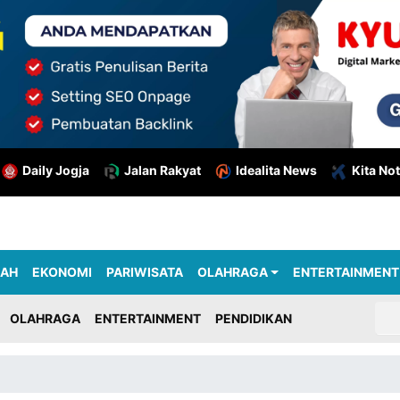
Daily Jogja
Jalan Rakyat
Idealita News
Kita Not
RAH
EKONOMI
PARIWISATA
OLAHRAGA
ENTERTAINMENT
OLAHRAGA
ENTERTAINMENT
PENDIDIKAN