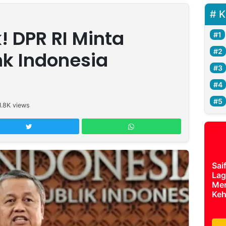
K
! DPR RI Minta
k Indonesia
1.8K
views
Sai
Lag
Mer
Keh