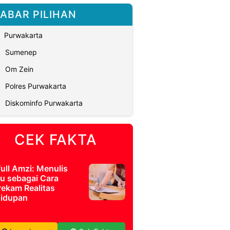
ABAR PILIHAN
Purwakarta
Sumenep
Om Zein
Polres Purwakarta
Diskominfo Purwakarta
CEK FAKTA
full Amzi: Menulis
u sebagai Cara
ekam Realitas
idupan