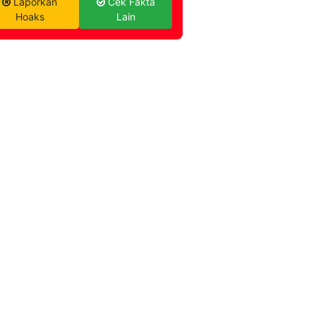
Laporkan
Cek Fakta
Hoaks
Lain