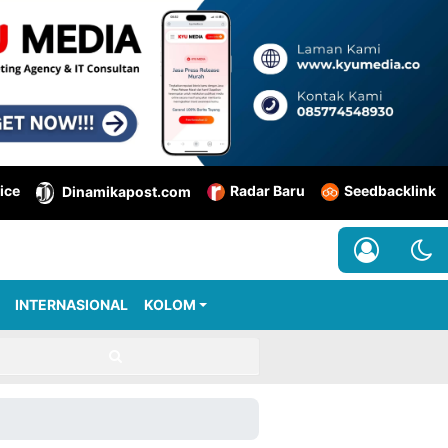
ice
Radar Baru
Seedbacklink
Dinamikapost.com
INTERNASIONAL
KOLOM