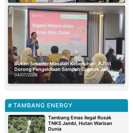
Bukan Sekadar Masalah Kebersihan, AZWI
Dorong Pengelolaan Sampah Organik Jadi
Solusi Krisis Iklim
04/07/2026
TAMBANG ENERGY
Tambang Emas Ilegal Rusak
TNKS Jambi, Hutan Warisan
Dunia