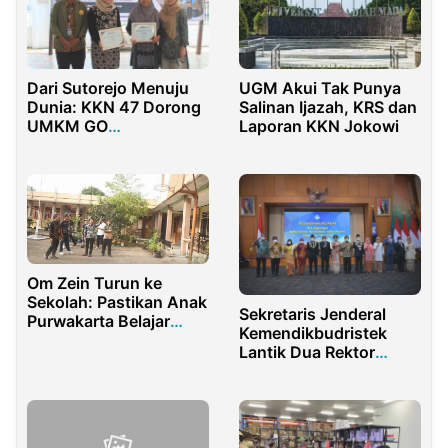
UGM Akui Tak Punya
Dari Sutorejo Menuju
Salinan Ijazah, KRS dan
Dunia: KKN 47 Dorong
Laporan KKN Jokowi
UMKM GO
Internasional
Om Zein Turun ke
Sekolah: Pastikan Anak
Sekretaris Jenderal
Purwakarta Belajar
Kemendikbudristek
dengan Nyaman
Lantik Dua Rektor
Perguruan Tinggi
Negeri Periode 2022-
2026