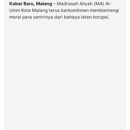
Kabar Baru, Malang
– Madrasah Aliyah (MA) Al-
Umm Kota Malang terus berkomitmen membentengi
©
moral para santrinya dari bahaya laten korupsi.
Kabarbaru.co
-
2026
PT.
Kabarbaru
Media
Holding