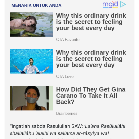
“Ingatlah sabda Rasulullah SAW:
‘La’ana Rasûlullâhi
shallallâhu ‘alaihi wa sallama ar-râsyiya wal