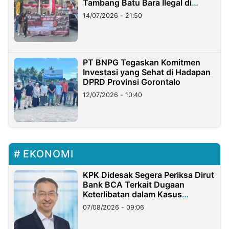
Tambang Batu Bara Ilegal di
Lampung
14/07/2026 - 21:50
PT BNPG Tegaskan Komitmen
Investasi yang Sehat di Hadapan
DPRD Provinsi Gorontalo
12/07/2026 - 10:40
EKONOMI
KPK Didesak Segera Periksa Dirut
Bank BCA Terkait Dugaan
Keterlibatan dalam Kasus
Hilangnya Dana Nasabah Rp2,58
07/08/2026 - 09:06
Miliar