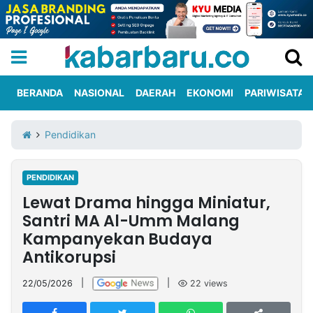
BERANDA
NASIONAL
DAERAH
EKONOMI
PARIWISATA
Informasi
KabarbaruTV
Kirim
Tentang
Pendidikan
Iklan
Berita
Kami
PENDIDIKAN
Berita
Lewat Drama hingga Miniatur,
Nasional
International
Olahraga
Entertainment
Daerah
Pariwisata
Kuliner
Kolom
Santri MA Al-Umm Malang
Kampanyekan Budaya
Antikorupsi
Network
22/05/2026
|
|
22
views
PT
TREETAN