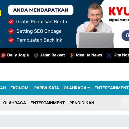
Daily Jogja
Jalan Rakyat
Idealita News
Kita Not
RAH
EKONOMI
PARIWISATA
OLAHRAGA
ENTERTAINMENT
OLAHRAGA
ENTERTAINMENT
PENDIDIKAN