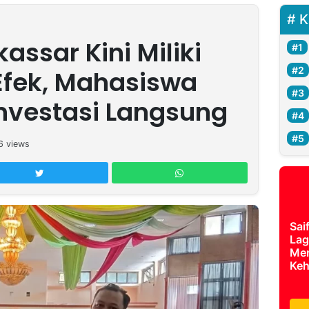
K
assar Kini Miliki
 Efek, Mahasiswa
Investasi Langsung
6
views
Sai
Lag
Mer
Keh