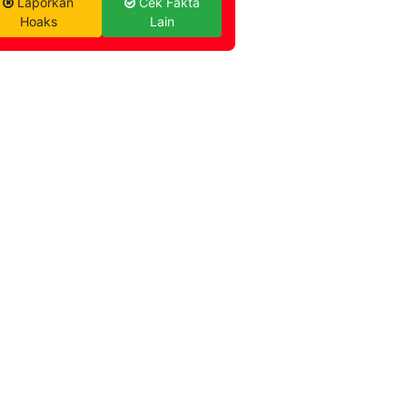
Laporkan
Cek Fakta
Hoaks
Lain