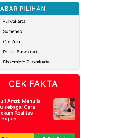
ABAR PILIHAN
Purwakarta
Sumenep
Om Zein
Polres Purwakarta
Diskominfo Purwakarta
CEK FAKTA
full Amzi: Menulis
u sebagai Cara
ekam Realitas
idupan