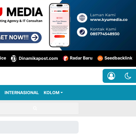
ice
Radar Baru
Seedbacklink
Dinamikapost.com
INTERNASIONAL
KOLOM