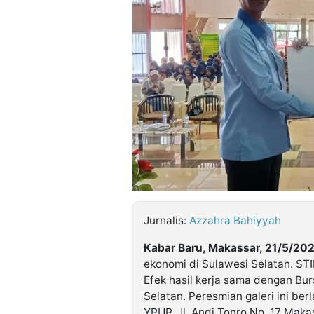
©
Kabarbaru.co
-
2026
PT.
Kabarbaru
Media
Holding
Jurnalis:
Azzahra Bahiyyah
Kabar Baru, Makassar, 21/5/20
ekonomi di Sulawesi Selatan. ST
Efek hasil kerja sama dengan Bur
Selatan. Peresmian galeri ini be
YPUP, Jl. Andi Tonro No. 17 Mak