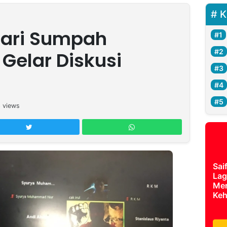
K
ari Sumpah
Gelar Diskusi
3
views
Sai
Lag
Mer
Keh