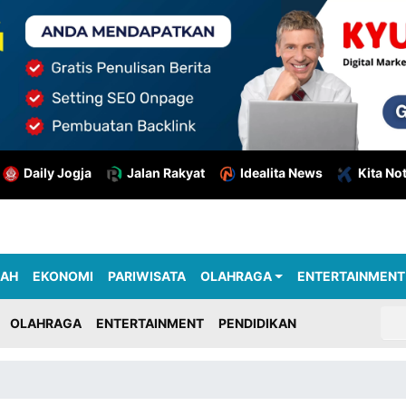
Daily Jogja
Jalan Rakyat
Idealita News
Kita No
RAH
EKONOMI
PARIWISATA
OLAHRAGA
ENTERTAINMENT
OLAHRAGA
ENTERTAINMENT
PENDIDIKAN