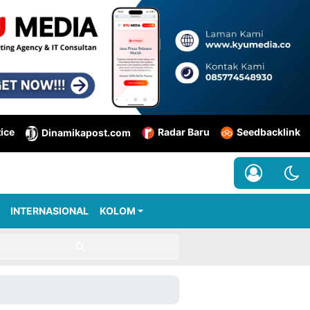
tice
Radar Baru
Seedbacklink
Dinamikapost.com
INTERNASIONAL
KOLOM