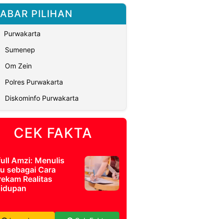
ABAR PILIHAN
Purwakarta
Sumenep
Om Zein
Polres Purwakarta
Diskominfo Purwakarta
CEK FAKTA
full Amzi: Menulis
u sebagai Cara
ekam Realitas
idupan