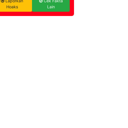
Laporkan
Cek Fakta
Hoaks
Lain