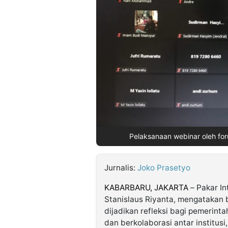
©
Kabarbaru.co
-
2026
PT.
Kabarbaru
Media
Holding
Pelaksanaan webinar oleh for
Jurnalis:
Joko Prasetyo
KABARBARU, JAKARTA
– Pakar In
Stanislaus Riyanta, mengataka
dijadikan refleksi bagi pemerint
dan berkolaborasi antar institus