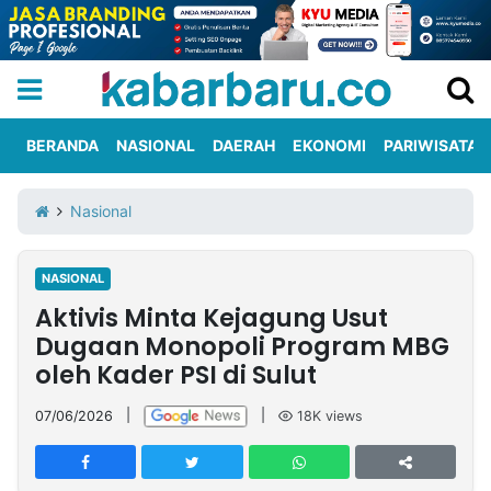
BERANDA
NASIONAL
DAERAH
EKONOMI
PARIWISATA
Informasi
KabarbaruTV
Kirim
Tentang
Nasional
Iklan
Berita
Kami
NASIONAL
Berita
Aktivis Minta Kejagung Usut
Nasional
International
Olahraga
Entertainment
Daerah
Pariwisata
Kuliner
Kolom
Dugaan Monopoli Program MBG
oleh Kader PSI di Sulut
Network
07/06/2026
|
|
18K
views
PT
TREETAN