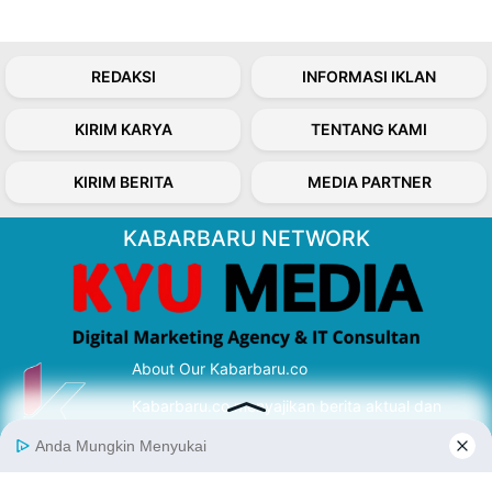
REDAKSI
INFORMASI IKLAN
KIRIM KARYA
TENTANG KAMI
KIRIM BERITA
MEDIA PARTNER
KABARBARU NETWORK
About Our Kabarbaru.co
Kabarbaru.co menyajikan berita aktual dan
inspiratif dari sudut pandang berbaik sangka
serta terverifikasi dari sumber yang tepat.