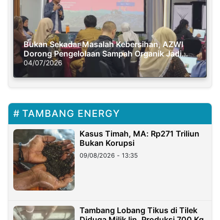
Bukan Sekadar Masalah Kebersihan, AZWI
Dorong Pengelolaan Sampah Organik Jadi
Solusi Krisis Iklim
04/07/2026
TAMBANG ENERGY
Kasus Timah, MA: Rp271 Triliun
Bukan Korupsi
09/08/2026 - 13:35
Tambang Lobang Tikus di Tilek
Diduga Milik Iin, Produksi 700 Kg