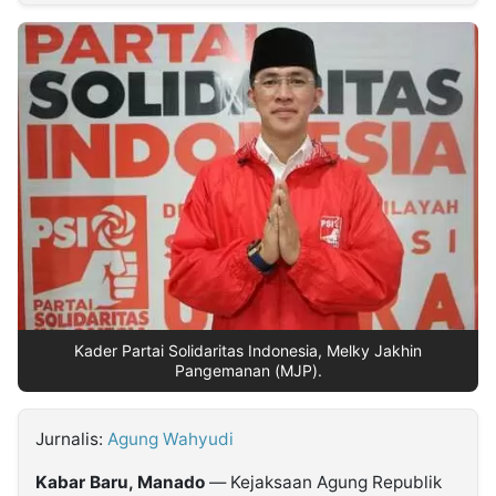
MULTIMEDIA
INDONESIA
Partner
Insight
Suara
Lens
Daily
Jalan
Idealita
Kita
Dinamikapost.com
Radar
Seedbacklink
NTB
Time
IDN
Jogja
Rakyat
News
Notice
Baru
Follow
Kabarbaru
Kader Partai Solidaritas Indonesia, Melky Jakhin
Pangemanan (MJP).
Jurnalis:
Agung Wahyudi
Kabar Baru, Manado
— Kejaksaan Agung Republik