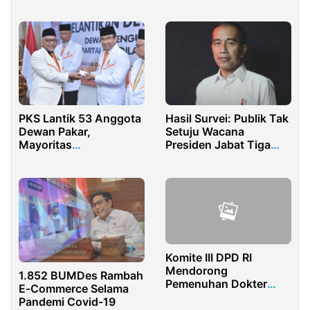
PBNU
hingga Kebiri
PKS Lantik 53 Anggota
Hasil Survei: Publik Tak
Dewan Pakar,
Setuju Wacana
Mayoritas
Presiden Jabat Tiga
Purnawirawan TNI-Polri
Periode
Komite III DPD RI
Mendorong
1.852 BUMDes Rambah
Pemenuhan Dokter
E-Commerce Selama
Spesialis dan Fasilitas
Pandemi Covid-19
Kesehatan