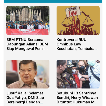
BEM PTNU Bersama
Kontroversi RUU
Gabungan Aliansi BEM
Omnibus Law
Siap Mengawal Pemilu
Kesehatan, Tembakau
Damai
Mau Disamakan
Dengan Narkoba
Jusuf Kalla: Selamat
Setubuhi 13 Santrinya
Gus Yahya, DMI Siap
Sendiri, Herry Wirawan
Bersinergi Dengan
Dituntut Hukuman Mati