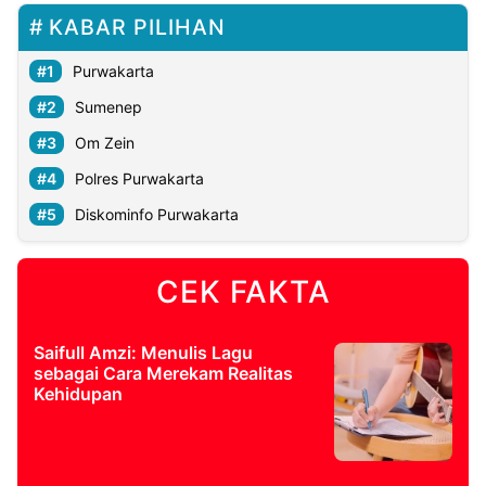
KABAR PILIHAN
Purwakarta
Sumenep
Om Zein
Polres Purwakarta
Diskominfo Purwakarta
CEK FAKTA
Saifull Amzi: Menulis Lagu
sebagai Cara Merekam Realitas
Kehidupan