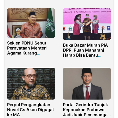
Advokat dan Penegak
Hukum Bukan Pendidik
Sekjen PBNU Sebut
Buka Bazar Murah PIA
Pernyataan Menteri
DPR, Puan Maharani
Agama Kurang
Harap Bisa Bantu
Bijaksana
UMKM
Perpol Pengangkatan
Partai Gerindra Tunjuk
Novel Cs Akan Digugat
Keponakan Prabowo
ke MA
Jadi Jubir Pemenangan