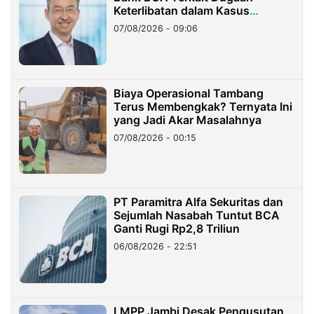
Keterlibatan dalam Kasus
Hilangnya Dana Nasabah Rp2,58
07/08/2026 - 09:06
Miliar
Biaya Operasional Tambang
Terus Membengkak? Ternyata Ini
yang Jadi Akar Masalahnya
07/08/2026 - 00:15
PT Paramitra Alfa Sekuritas dan
Sejumlah Nasabah Tuntut BCA
Ganti Rugi Rp2,8 Triliun
06/08/2026 - 22:51
LMPP Jambi Desak Pengusutan