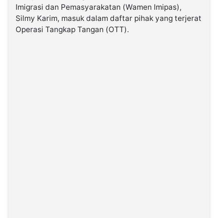
Imigrasi dan Pemasyarakatan (Wamen Imipas),
Silmy Karim, masuk dalam daftar pihak yang terjerat
©
Operasi Tangkap Tangan (OTT).
Kabarbaru.co
-
2026
PT.
Kabarbaru
Media
Holding