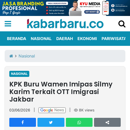
BERANDA
NASIONAL
DAERAH
EKONOMI
PARIWISATA
Informasi
KabarbaruTV
Kirim
Tentang
Nasional
Iklan
Berita
Kami
NASIONAL
Berita
KPK Buru Wamen Imipas Silmy
Nasional
International
Olahraga
Entertainment
Daerah
Pariwisata
Kuliner
Kolom
Karim Terkait OTT Imigrasi
Jakbar
Network
03/06/2026
|
|
8K
views
PT
TREETAN