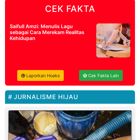
CEK FAKTA
Saifull Amzi: Menulis Lagu
sebagai Cara Merekam Realitas
Kehidupan
Laporkan Hoaks
Cek Fakta Lain
JURNALISME HIJAU