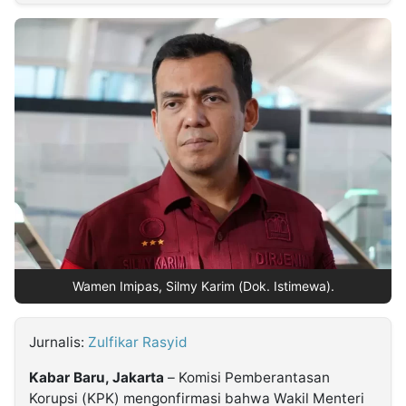
MULTIMEDIA
INDONESIA
Partner
Insight
Suara
Lens
Daily
Jalan
Idealita
Kita
Radar
Seedbacklink
NTB
Time
IDN
Jogja
Rakyat
News
Notice
Baru
Follow
Kabarbaru
Wamen Imipas, Silmy Karim (Dok. Istimewa).
Jurnalis:
Zulfikar Rasyid
Kabar Baru, Jakarta
– Komisi Pemberantasan
Korupsi (KPK) mengonfirmasi bahwa Wakil Menteri