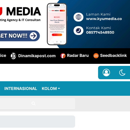
tice
Radar Baru
Seedbacklink
Dinamikapost.com
INTERNASIONAL
KOLOM