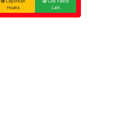
Laporkan
Cek Fakta
Hoaks
Lain