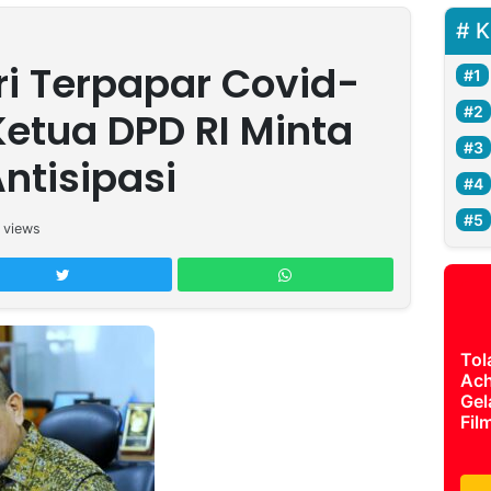
K
ri Terpapar Covid-
Ketua DPD RI Minta
ntisipasi
views
Tol
Ach
Gel
Fil