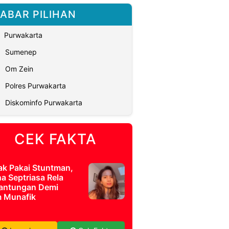
ABAR PILIHAN
Purwakarta
Sumenep
Om Zein
Polres Purwakarta
Diskominfo Purwakarta
CEK FAKTA
ak Pakai Stuntman,
a Septriasa Rela
antungan Demi
m Munafik