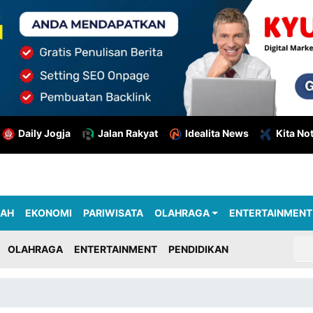
Daily Jogja
Jalan Rakyat
Idealita News
Kita No
RAH
EKONOMI
PARIWISATA
OLAHRAGA
ENTERTAINMENT
OLAHRAGA
ENTERTAINMENT
PENDIDIKAN