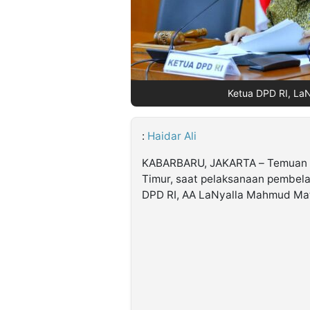
©
Kabarbaru.co
-
2026
Ketua DPD RI, LaNy
PT.
Kabarbaru
Media
Holding
:
Haidar Ali
KABARBARU, JAKARTA – Temuan tig
Timur, saat pelaksanaan pembela
DPD RI, AA LaNyalla Mahmud Matt