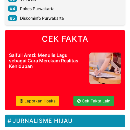
Polres Purwakarta
Diskominfo Purwakarta
CEK FAKTA
Saifull Amzi: Menulis Lagu
sebagai Cara Merekam Realitas
Kehidupan
Laporkan Hoaks
Cek Fakta Lain
JURNALISME HIJAU