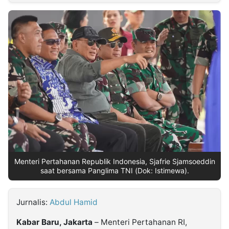
MULTIMEDIA
INDONESIA
Partner
Insight
Suara
Lens
Daily
Jalan
Idealita
Kita
Dinamikapost.com
Radar
Seedbacklink
NTB
Time
IDN
Jogja
Rakyat
News
Notice
Baru
Follow
Kabarbaru
Menteri Pertahanan Republik Indonesia, Sjafrie Sjamsoeddin
saat bersama Panglima TNI (Dok: Istimewa).
Jurnalis:
Abdul Hamid
Kabar Baru, Jakarta
– Menteri Pertahanan RI,