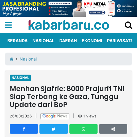
BERANDA
NASIONAL
DAERAH
EKONOMI
PARIWISATA
Informasi
KabarbaruTV
Kirim
Tentang
Nasional
Iklan
Berita
Kami
NASIONAL
Berita
Menhan Sjafrie: 8000 Prajurit TNI
Nasional
International
Olahraga
Entertainment
Daerah
Pariwisata
Kuliner
Kolom
Siap Terbang ke Gaza, Tunggu
Update dari BoP
Network
26/03/2026
|
|
1
views
PT
TREETAN