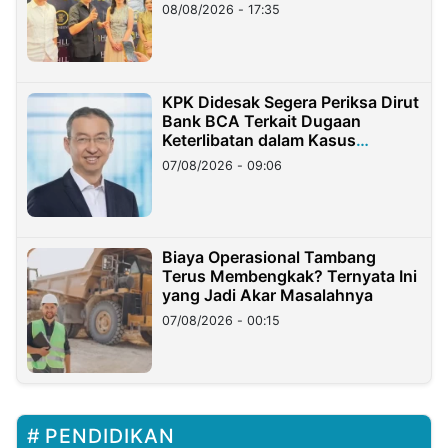
08/08/2026 - 17:35
KPK Didesak Segera Periksa Dirut
Bank BCA Terkait Dugaan
Keterlibatan dalam Kasus
Hilangnya Dana Nasabah Rp2,58
07/08/2026 - 09:06
Miliar
Biaya Operasional Tambang
Terus Membengkak? Ternyata Ini
yang Jadi Akar Masalahnya
07/08/2026 - 00:15
PENDIDIKAN