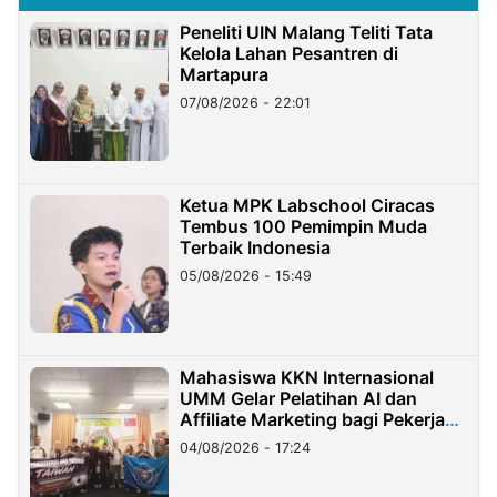
Peneliti UIN Malang Teliti Tata
Kelola Lahan Pesantren di
Martapura
07/08/2026 - 22:01
Ketua MPK Labschool Ciracas
Tembus 100 Pemimpin Muda
Terbaik Indonesia
05/08/2026 - 15:49
Mahasiswa KKN Internasional
UMM Gelar Pelatihan AI dan
Affiliate Marketing bagi Pekerja
Migran Indonesia di Taiwan
04/08/2026 - 17:24