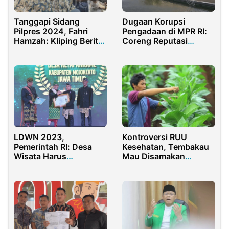
Tanggapi Sidang
Dugaan Korupsi
Pilpres 2024, Fahri
Pengadaan di MPR RI:
Hamzah: Kliping Berita
Coreng Reputasi
Bukan Alat Bukti
Sebagai Lembaga
Negara
LDWN 2023,
Kontroversi RUU
Pemerintah RI: Desa
Kesehatan, Tembakau
Wisata Harus
Mau Disamakan
Menonjolkan Potensi
Dengan Narkoba
Keunikan