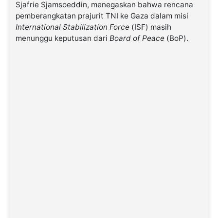
Sjafrie Sjamsoeddin, menegaskan bahwa rencana
pemberangkatan prajurit TNI ke Gaza dalam misi
©
International Stabilization Force
(ISF) masih
Kabarbaru.co
-
menunggu keputusan dari
Board of Peace
(BoP).
2026
PT.
Kabarbaru
Media
Holding