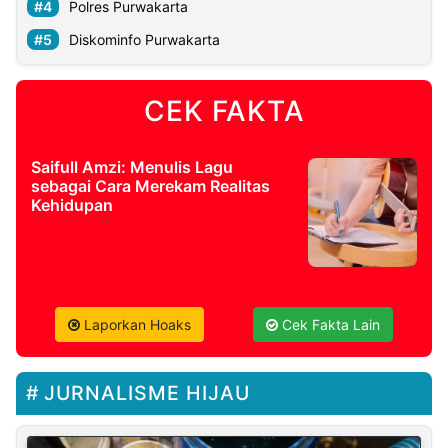
Polres Purwakarta
Diskominfo Purwakarta
CEK FAKTA
Saifull Amzi: Menulis Lagu
sebagai Cara Merekam Realitas
Kehidupan
Laporkan Hoaks
Cek Fakta Lain
JURNALISME HIJAU