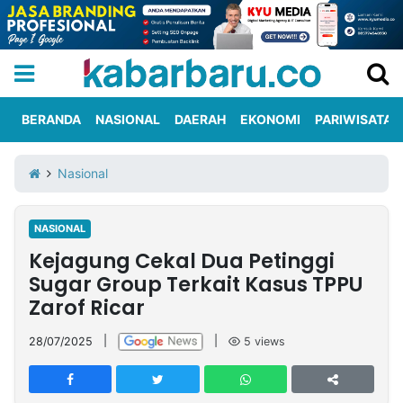
BERANDA
NASIONAL
DAERAH
EKONOMI
PARIWISATA
Informasi
KabarbaruTV
Kirim
Tentang
Nasional
Iklan
Berita
Kami
NASIONAL
Berita
Kejagung Cekal Dua Petinggi
Nasional
International
Olahraga
Entertainment
Daerah
Pariwisata
Kuliner
Kolom
Sugar Group Terkait Kasus TPPU
Zarof Ricar
Network
28/07/2025
|
|
5
views
PT
TREETAN