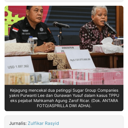
MULTIMEDIA
INDONESIA
Partner
Insight
Suara
Lens
Daily
Jalan
Idealita
Kita
Dinamikapost.com
Radar
Seedbacklink
NTB
Time
IDN
Jogja
Rakyat
News
Notice
Baru
Follow
Kabarbaru
Kejagung mencekal dua petinggi Sugar Group Companies
yakni Purwanti Lee dan Gunawan Yusuf dalam kasus TPPU
eks pejabat Mahkamah Agung Zarof Ricar. (Dok. ANTARA
FOTO/ASPRILLA DWI ADHA).
Jurnalis:
Zulfikar Rasyid