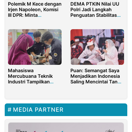
DEMA PTKIN Nilai UU
Polemik M Kece dengan
Polri Jadi Langkah
Irjen Napoleon, Komisi
Penguatan Stabilitas
III DPR: Minta
Nasional
Masyarakat Percaya ke
Penegak Hukum
Mahasiswa
Puan: Semangat Saya
Mercubuana Teknik
Menjadikan Indonesia
Industri Tampilkan
Saling Mencintai Tanpa
Produk Inovatif di
Ada Perbedaan
Pameran Nasional
2025
MEDIA PARTNER