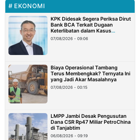
EKONOMI
KPK Didesak Segera Periksa Dirut
Bank BCA Terkait Dugaan
Keterlibatan dalam Kasus
Hilangnya Dana Nasabah Rp2,58
07/08/2026 - 09:06
Miliar
Biaya Operasional Tambang
Terus Membengkak? Ternyata Ini
yang Jadi Akar Masalahnya
07/08/2026 - 00:15
LMPP Jambi Desak Pengusutan
Dana CSR Rp47 Miliar PetroChina
di Tanjabtim
06/08/2026 - 09:19