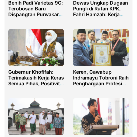
Benih Padi Varietas 9G:
Dewas Ungkap Dugaan
Terobosan Baru
Pungli di Rutan KPK,
Dispangtan Purwakarta
Fahri Hamzah: Kerja
untuk Ketahanan
Profesional
Pangan Nasional
Gubernur Khofifah:
Keren, Cawabup
Terimakasih Kerja Keras
Indramayu Tobroni Raih
Semua Pihak, Positivity
Penghargaan Profesi
Rate Jatim Sesuai
Award 2024
Standar WHO