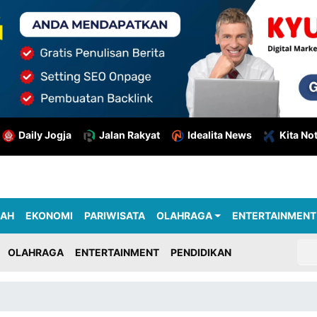
Daily Jogja
Jalan Rakyat
Idealita News
Kita No
RAH
EKONOMI
PARIWISATA
OLAHRAGA
ENTERTAINMENT
OLAHRAGA
ENTERTAINMENT
PENDIDIKAN