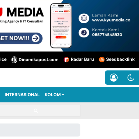
tice
Radar Baru
Seedbacklink
Dinamikapost.com
INTERNASIONAL
KOLOM