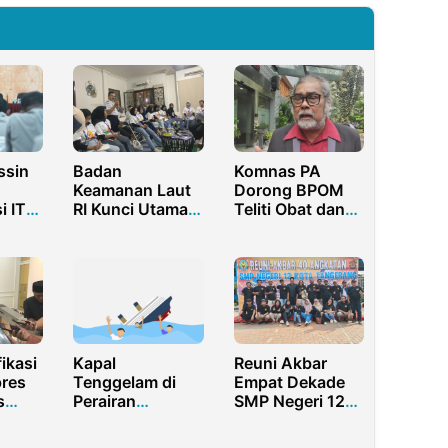
ssin
Badan
Komnas PA
Keamanan Laut
Dorong BPOM
i IT
RI Kunci Utama
Teliti Obat dan
Sosial
Wujudkan
Kemasan yang
yanan
Ekonomi Biru
Mengandung
Indonesia
Etilen Glikol
ikasi
Kapal
Reuni Akbar
pres
Tenggelam di
Empat Dekade
s
Perairan
SMP Negeri 12
ng
Malaysia, 16
Kota Tangerang
an
WNI Meninggal
Meriah