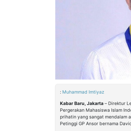
©
Kabarbaru.co
-
2026
PT.
Kabarbaru
Media
Holding
:
Muhammad Imtiyaz
Kabar Baru, Jakarta
– Direktur 
Pergerakan Mahasiswa Islam Ind
prihatin yang sangat mendalam 
Petinggi GP Ansor bernama Davi