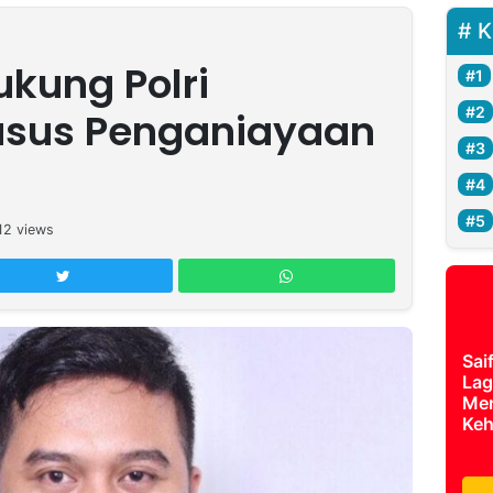
K
ukung Polri
asus Penganiayaan
12
views
Sai
Lag
Mer
Keh