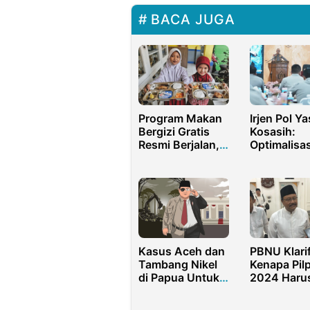
BACA JUGA
Program Makan
Irjen Pol Ya
Bergizi Gratis
Kosasih:
Resmi Berjalan,
Optimalisas
Semua Pihak
dan Media 
Harus Terlibat
untuk Pela
Polri
Kasus Aceh dan
PBNU Klarif
Tambang Nikel
Kenapa Pil
di Papua Untuk
2024 Haru
Jatuhkan
Berlangsu
Prabowo
Satu Putar