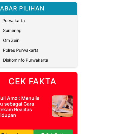
ABAR PILIHAN
Purwakarta
Sumenep
Om Zein
Polres Purwakarta
Diskominfo Purwakarta
CEK FAKTA
full Amzi: Menulis
u sebagai Cara
ekam Realitas
idupan