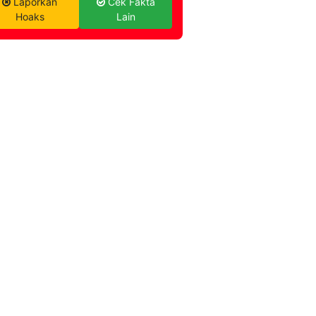
Laporkan
Cek Fakta
Hoaks
Lain