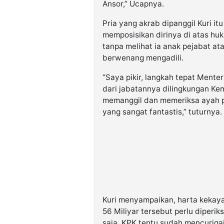
Ansor,” Ucapnya.
Pria yang akrab dipanggil Kuri i
memposisikan dirinya di atas h
tanpa melihat ia anak pejabat at
berwenang mengadili.
“Saya pikir, langkah tepat Mente
dari jabatannya dilingkungan K
memanggil dan memeriksa ayah p
yang sangat fantastis,” tuturnya.
Kuri menyampaikan, harta kekaya
56 Miliyar tersebut perlu diperi
saja, KPK tentu sudah mencurigai