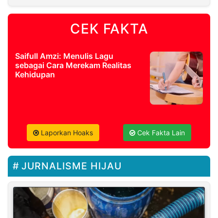
CEK FAKTA
Saifull Amzi: Menulis Lagu
sebagai Cara Merekam Realitas
Kehidupan
Laporkan Hoaks
Cek Fakta Lain
JURNALISME HIJAU