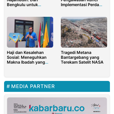
Bengkulu untuk
Implementasi Perda
Indonesia – Jejak
Jalan Kabupaten
Pemimpin Visioner
Sumenep Berkelanjutan
yang Membuka Jalan
Efektif
Baru bagi Daerah
Haji dan Kesalehan
Tragedi Metana
Sosial: Meneguhkan
Bantargebang yang
Makna Ibadah yang
Terekam Satelit NASA
Membumi
MEDIA PARTNER