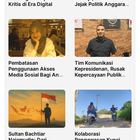
Kritis di Era Digital
Jejak Politik Anggaran
BTT NTB
Pembatasan
Tim Komunikasi
Penggunaan Akses
Kepresidenan, Rusak
Media Sosial Bagi Anak
Kepercayaan Publik
di Bawah 16 Tahun
Pada Prabowo
Sultan Bachtiar
Kolaborasi
Najamudin: Dari
Pengawasan Kunci