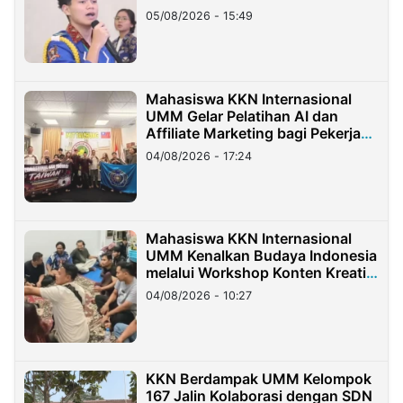
05/08/2026 - 15:49
Mahasiswa KKN Internasional
UMM Gelar Pelatihan AI dan
Affiliate Marketing bagi Pekerja
Migran Indonesia di Taiwan
04/08/2026 - 17:24
Mahasiswa KKN Internasional
UMM Kenalkan Budaya Indonesia
melalui Workshop Konten Kreatif
di Taiwan
04/08/2026 - 10:27
KKN Berdampak UMM Kelompok
167 Jalin Kolaborasi dengan SDN