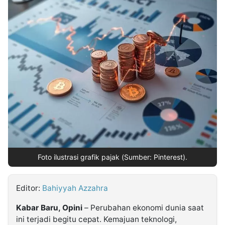
MULTIMEDIA
INDONESIA
Partner
Insight
Suara
Lens
Daily
Jalan
Idealita
Kita
Dinamikapost.com
Radar
Seedbacklink
NTB
Time
IDN
Jogja
Rakyat
News
Notice
Baru
Follow
Kabarbaru
Foto ilustrasi grafik pajak (Sumber: Pinterest).
Editor:
Bahiyyah Azzahra
Kabar Baru, Opini
– Perubahan ekonomi dunia saat
ini terjadi begitu cepat. Kemajuan teknologi,