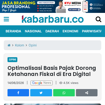
BERANDA
NASIONAL
DAERAH
EKONOMI
PARIWISATA
Informasi
KabarbaruTV
Kirim
Tentang
Kolom
Opini
Iklan
Berita
Kami
OPINI
Berita
Optimalisasi Basis Pajak Dorong
Nasional
International
Olahraga
Entertainment
Daerah
Pariwisata
Kuliner
Kolom
Ketahanan Fiskal di Era Digital
14/06/2026
|
|
4.5K
views
Network
PT
TREETAN