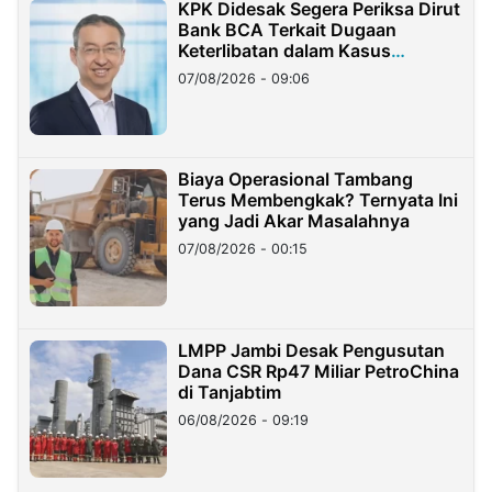
KPK Didesak Segera Periksa Dirut
Bank BCA Terkait Dugaan
Keterlibatan dalam Kasus
Hilangnya Dana Nasabah Rp2,58
07/08/2026 - 09:06
Miliar
Biaya Operasional Tambang
Terus Membengkak? Ternyata Ini
yang Jadi Akar Masalahnya
07/08/2026 - 00:15
LMPP Jambi Desak Pengusutan
Dana CSR Rp47 Miliar PetroChina
di Tanjabtim
06/08/2026 - 09:19