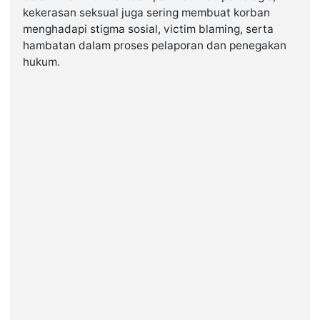
kekerasan seksual juga sering membuat korban
menghadapi stigma sosial, victim blaming, serta
©
hambatan dalam proses pelaporan dan penegakan
Kabarbaru.co
-
hukum.
2026
PT.
Kabarbaru
Media
Holding