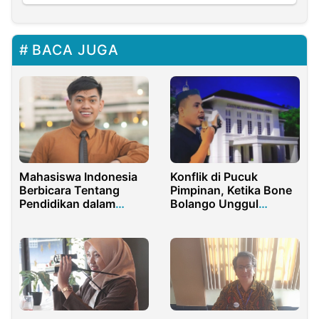
BACA JUGA
Mahasiswa Indonesia
Konflik di Pucuk
Berbicara Tentang
Pimpinan, Ketika Bone
Pendidikan dalam
Bolango Unggul
Muktamar Pendidikan
Terganjal Perebutan
Arab Afrika di Kairo
Jatah Proyek