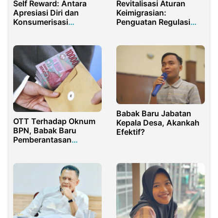
Self Reward: Antara
Revitalisasi Aturan
Apresiasi Diri dan
Keimigrasian:
Konsumerisasi
Penguatan Regulasi
Terselubung
dan Keamanan Negara
Babak Baru Jabatan
OTT Terhadap Oknum
Kepala Desa, Akankah
BPN, Babak Baru
Efektif?
Pemberantasan
Korupsi di Daerah