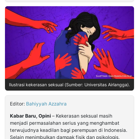
MULTIMEDIA
INDONESIA
Partner
Insight
Suara
Lens
Daily
Jalan
Idealita
Kita
Dinamikapost.com
Radar
Seedbacklink
NTB
Time
IDN
Jogja
Rakyat
News
Notice
Baru
Follow
Kabarbaru
Ilustrasi kekerasan seksual (Sumber: Universitas Airlangga).
Editor:
Bahiyyah Azzahra
Kabar Baru, Opini
– Kekerasan seksual masih
menjadi permasalahan serius yang menghambat
terwujudnya keadilan bagi perempuan di Indonesia.
Selain menimbulkan dampak fisik dan psikologis,