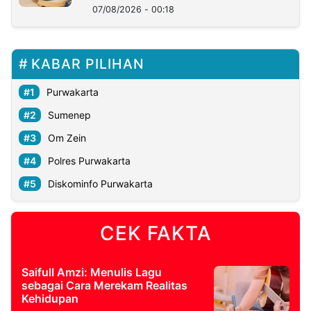
07/08/2026 - 00:18
KABAR PILIHAN
Purwakarta
Sumenep
Om Zein
Polres Purwakarta
Diskominfo Purwakarta
CEK FAKTA
Saifull Amzi: Menulis Lagu
sebagai Cara Merekam Realitas
Kehidupan