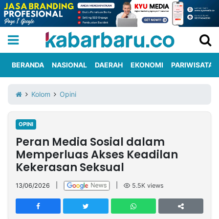
BERANDA
NASIONAL
DAERAH
EKONOMI
PARIWISATA
Informasi
KabarbaruTV
Kirim
Tentang
Kolom
Opini
Iklan
Berita
Kami
OPINI
Berita
Peran Media Sosial dalam
Nasional
International
Olahraga
Entertainment
Daerah
Pariwisata
Kuliner
Kolom
Memperluas Akses Keadilan
Kekerasan Seksual
Network
13/06/2026
|
|
5.5K
views
PT
TREETAN