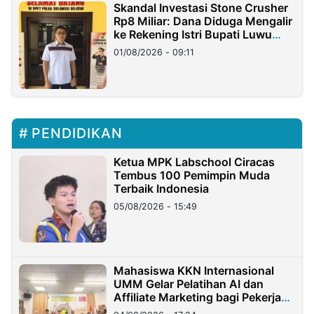
Skandal Investasi Stone Crusher
Rp8 Miliar: Dana Diduga Mengalir
ke Rekening Istri Bupati Luwu
Timur
01/08/2026 - 09:11
PENDIDIKAN
Ketua MPK Labschool Ciracas
Tembus 100 Pemimpin Muda
Terbaik Indonesia
05/08/2026 - 15:49
Mahasiswa KKN Internasional
UMM Gelar Pelatihan AI dan
Affiliate Marketing bagi Pekerja
Migran Indonesia di Taiwan