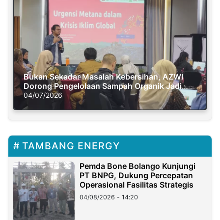
Bukan Sekadar Masalah Kebersihan, AZWI
Dorong Pengelolaan Sampah Organik Jadi
Solusi Krisis Iklim
04/07/2026
TAMBANG ENERGY
Pemda Bone Bolango Kunjungi
PT BNPG, Dukung Percepatan
Operasional Fasilitas Strategis
04/08/2026 - 14:20