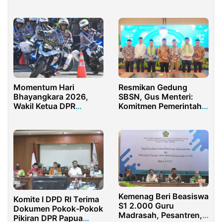
Demonstrasi
Momentum Hari
Resmikan Gedung
Bhayangkara 2026,
SBSN, Gus Menteri:
Wakil Ketua DPR
Komitmen Pemerintah
Dorong Polri Lebih
Dukung Madrasah
Humanis dan
Profesional
Kemenag Beri Beasiswa
Komite I DPD RI Terima
S1 2.000 Guru
Dokumen Pokok-Pokok
Madrasah, Pesantren,
Pikiran DPR Papua