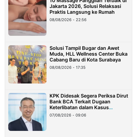
10 Massage Panggilan Terbaik di
Jakarta 2026, Solusi Relaksasi
Praktis Langsung ke Rumah
08/08/2026 - 22:56
Solusi Tampil Bugar dan Awet
Muda, HLL Wellness Center Buka
Cabang Baru di Kota Surabaya
08/08/2026 - 17:35
KPK Didesak Segera Periksa Dirut
Bank BCA Terkait Dugaan
Keterlibatan dalam Kasus
Hilangnya Dana Nasabah Rp2,58
07/08/2026 - 09:06
Miliar