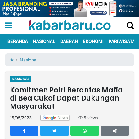
BERANDA
NASIONAL
DAERAH
EKONOMI
PARIWISATA
Informasi
KabarbaruTV
Kirim
Tentang
Nasional
Iklan
Berita
Kami
NASIONAL
Berita
Komitmen Polri Berantas Mafia
Nasional
International
Olahraga
Entertainment
Daerah
Pariwisata
Kuliner
Kolom
di Bea Cukai Dapat Dukungan
Masyarakat
Network
15/05/2023
|
|
5
views
PT
TREETAN