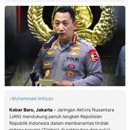
MULTIMEDIA
INDONESIA
Partner
Insight
Suara
Lens
Daily
Jalan
Idealita
Kita
Dinamikapost.com
Radar
Seedbacklink
NTB
Time
IDN
Jogja
Rakyat
News
Notice
Baru
Follow
Kabarbaru
:
Muhammad Imtiyaz
Kabar Baru, Jakarta
–
Jaringan Aktivis Nusantara
(JAN) mendukung penuh langkah Kepolisian
Republik Indonesia dalam memberantas tindak
pidana korupsi (Tipikor) di sektor bea dan cukai.