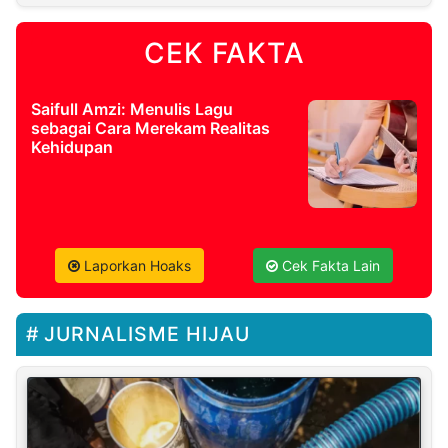
CEK FAKTA
Saifull Amzi: Menulis Lagu
sebagai Cara Merekam Realitas
Kehidupan
Laporkan Hoaks
Cek Fakta Lain
JURNALISME HIJAU