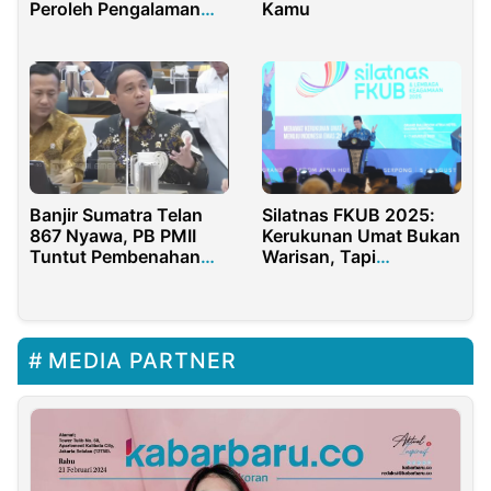
Peroleh Pengalaman
Kamu
Magang sebagai
Drafter melalui Program
Banjir Sumatra Telan
Silatnas FKUB 2025:
867 Nyawa, PB PMII
Kerukunan Umat Bukan
Tuntut Pembenahan
Warisan, Tapi
Total Kemenhut dan
Perjuangan
BNPB
MEDIA PARTNER