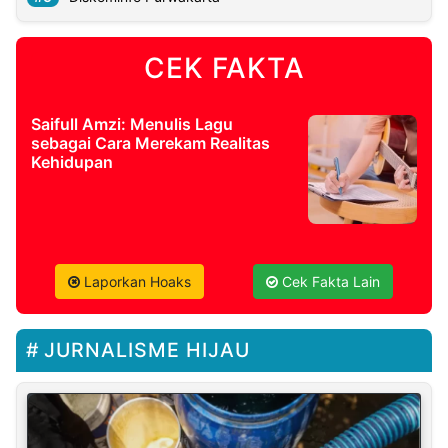
CEK FAKTA
Saifull Amzi: Menulis Lagu
sebagai Cara Merekam Realitas
Kehidupan
Laporkan Hoaks
Cek Fakta Lain
JURNALISME HIJAU