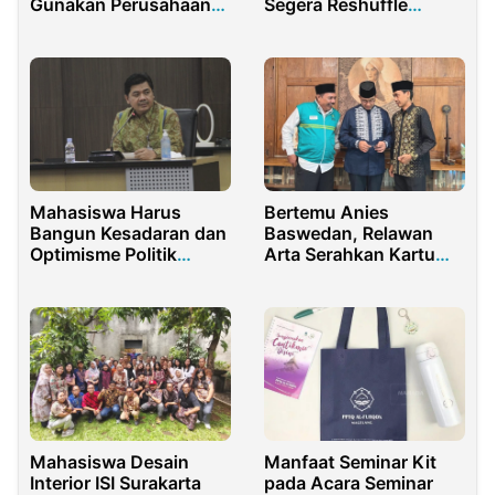
Gunakan Perusahaan
Segera Reshuffle
Cangkang untuk
Menkomdigi Meutya
Hindari Pajak
Hafid
Mahasiswa Harus
Bertemu Anies
Bangun Kesadaran dan
Baswedan, Relawan
Optimisme Politik
Arta Serahkan Kartu
Masyarakat
Jakarta Bahagia
Mahasiswa Desain
Manfaat Seminar Kit
Interior ISI Surakarta
pada Acara Seminar