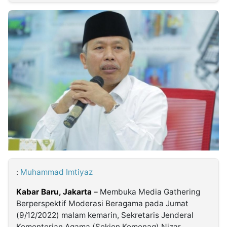
MULTIMEDIA
INDONESIA
Partner
Insight
Suara
Lens
Daily
Jalan
Idealita
Kita
Dinamikapost.com
Radar
Seedbacklink
NTB
Time
IDN
Jogja
Rakyat
News
Notice
Baru
Follow
Kabarbaru
:
Muhammad Imtiyaz
Kabar Baru, Jakarta
–
Membuka Media Gathering
Berperspektif Moderasi Beragama pada Jumat
(9/12/2022) malam kemarin, Sekretaris Jenderal
Kementerian Agama (Sekjen Kemenag) Nizar