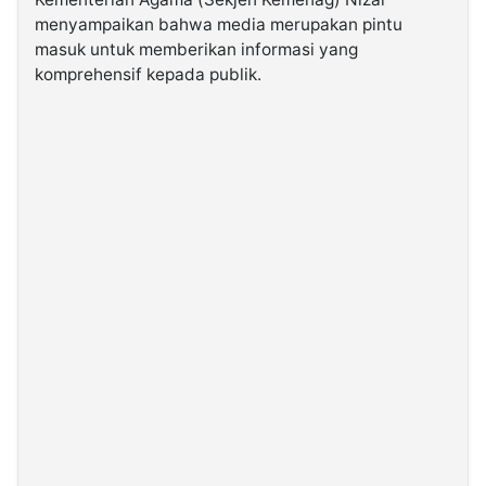
menyampaikan bahwa media merupakan pintu
masuk untuk memberikan informasi yang
©
Kabarbaru.co
komprehensif kepada publik.
-
2026
PT.
Kabarbaru
Media
Holding