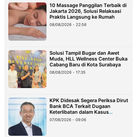
10 Massage Panggilan Terbaik di
Jakarta 2026, Solusi Relaksasi
Praktis Langsung ke Rumah
08/08/2026 - 22:56
Solusi Tampil Bugar dan Awet
Muda, HLL Wellness Center Buka
Cabang Baru di Kota Surabaya
08/08/2026 - 17:35
KPK Didesak Segera Periksa Dirut
Bank BCA Terkait Dugaan
Keterlibatan dalam Kasus
Hilangnya Dana Nasabah Rp2,58
07/08/2026 - 09:06
Miliar