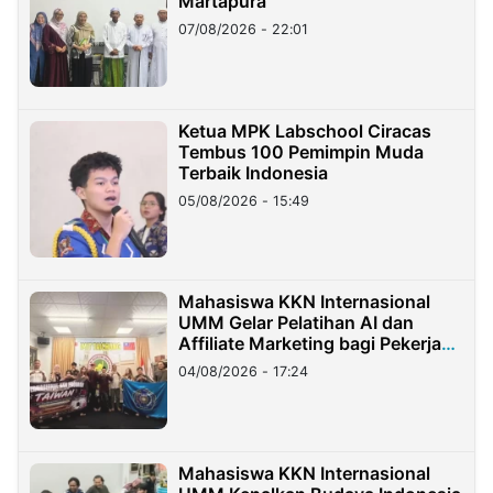
Martapura
07/08/2026 - 22:01
Ketua MPK Labschool Ciracas
Tembus 100 Pemimpin Muda
Terbaik Indonesia
05/08/2026 - 15:49
Mahasiswa KKN Internasional
UMM Gelar Pelatihan AI dan
Affiliate Marketing bagi Pekerja
Migran Indonesia di Taiwan
04/08/2026 - 17:24
Mahasiswa KKN Internasional