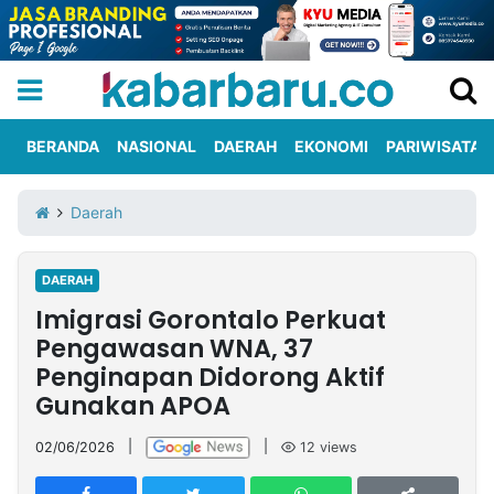
BERANDA
NASIONAL
DAERAH
EKONOMI
PARIWISATA
Informasi
KabarbaruTV
Kirim
Tentang
Daerah
Iklan
Berita
Kami
DAERAH
Berita
Imigrasi Gorontalo Perkuat
Nasional
International
Olahraga
Entertainment
Daerah
Pariwisata
Kuliner
Kolom
Pengawasan WNA, 37
Penginapan Didorong Aktif
Gunakan APOA
Network
02/06/2026
|
|
12
views
PT
TREETAN