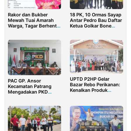
Rakor dan Bukber
18 PK, 10 Ormas Sayap
Mewah Tuai Amarah
Antar Pedro Bau Daftar
Warga, Tagar Berhenti
Ketua Golkar Bone
Bayar Pajak Ramai di
Bolango
Medsos
UPTD P2HP Gelar
PAC GP. Ansor
Bazar Rebo Perikanan:
Kecamatan Patrang
Kenalkan Produk
Mengadakan PKD
Olahan dan Layanan
Angkatan 1
Kesehatan Hewan