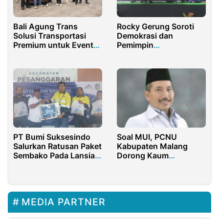
Bali Agung Trans
Rocky Gerung Soroti
Solusi Transportasi
Demokrasi dan
Premium untuk Event
Pemimpin
Nasional dan
Transaksional di
Internasional
Lombok
PT Bumi Suksesindo
Soal MUI, PCNU
Salurkan Ratusan Paket
Kabupaten Malang
Sembako Pada Lansia
Dorong Kaum
Diwilayah Kecamatan
Intelektual Rawat
Pesanggaran
Kondusifitas Publik
Banyuwangi
MEDIA PARTNER