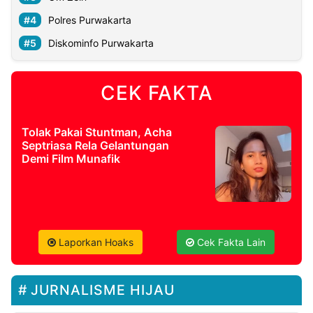
Polres Purwakarta
Diskominfo Purwakarta
CEK FAKTA
Tolak Pakai Stuntman, Acha
Septriasa Rela Gelantungan
Demi Film Munafik
Laporkan Hoaks
Cek Fakta Lain
JURNALISME HIJAU