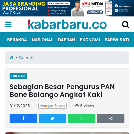
BERANDA
NASIONAL
DAERAH
EKONOMI
PARIWISATA
Informasi
KabarbaruTV
Kirim
Tentang
Daerah
Iklan
Berita
Kami
DAERAH
Berita
Sebagian Besar Pengurus PAN
Nasional
International
Olahraga
Entertainment
Daerah
Pariwisata
Kuliner
Kolom
Bone Bolango Angkat Kaki
31/12/2025
|
|
5
views
Network
PT
TREETAN