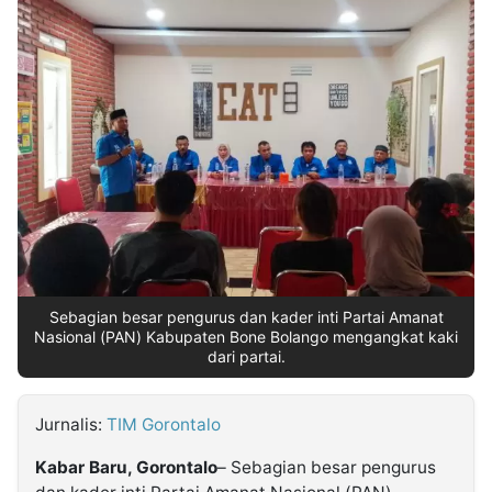
MULTIMEDIA
INDONESIA
Partner
Insight
Suara
Lens
Daily
Jalan
Idealita
Kita
Dinamikapost.com
Radar
Seedbacklink
NTB
Time
IDN
Jogja
Rakyat
News
Notice
Baru
Follow
Kabarbaru
Sebagian besar pengurus dan kader inti Partai Amanat
Nasional (PAN) Kabupaten Bone Bolango mengangkat kaki
dari partai.
Jurnalis:
TIM Gorontalo
Kabar Baru, Gorontalo
– Sebagian besar pengurus