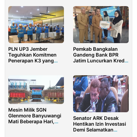
PLN UP3 Jember
Pemkab Bangkalan
Teguhkan Komitmen
Gandeng Bank BPR
Penerapan K3 yang
Jatim Luncurkan Kredit
Profesional dan
UMKM Bunga 0
Berkelanjutan
Persen, Subsidi Capai
Rp1,2 Miliar
Mesin Milik SGN
Glenmore Banyuwangi
Senator ARK Desak
Mati Beberapa Hari,
Hentikan Izin Investasi
Warga Sebut Apa
Demi Selamatkan
Negara Tidak Rugi
Hutan Papua