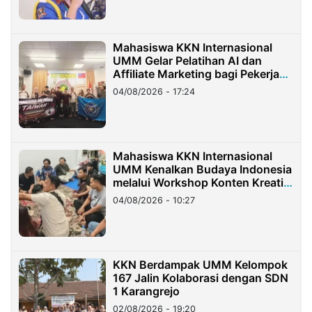
Mahasiswa KKN Internasional
UMM Gelar Pelatihan AI dan
Affiliate Marketing bagi Pekerja
Migran Indonesia di Taiwan
04/08/2026 - 17:24
Mahasiswa KKN Internasional
UMM Kenalkan Budaya Indonesia
melalui Workshop Konten Kreatif
di Taiwan
04/08/2026 - 10:27
KKN Berdampak UMM Kelompok
167 Jalin Kolaborasi dengan SDN
1 Karangrejo
02/08/2026 - 19:20