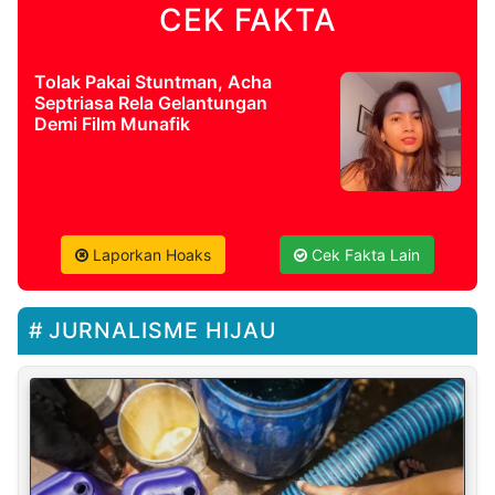
CEK FAKTA
Tolak Pakai Stuntman, Acha
Septriasa Rela Gelantungan
Demi Film Munafik
Laporkan Hoaks
Cek Fakta Lain
JURNALISME HIJAU