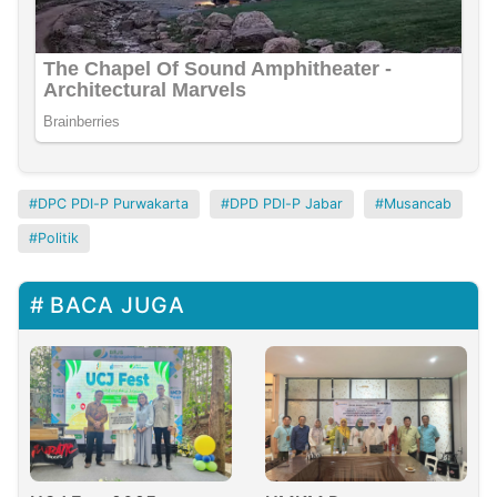
DPC PDI-P Purwakarta
DPD PDI-P Jabar
Musancab
Politik
BACA JUGA