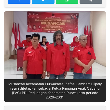
MULTIMEDIA
INDONESIA
Partner
Insight
Suara
Lens
Daily
Jalan
Idealita
Kita
Dinamikapost.com
Radar
Seedbacklink
NTB
Time
IDN
Jogja
Rakyat
News
Notice
Baru
Follow
Kabarbaru
Musancab Kecamatan Purwakarta, Zefnal Lambert Lilipaly
resmi ditetapkan sebagai Ketua Pimpinan Anak Cabang
(PAC) PDI Perjuangan Kecamatan Purwakarta periode
2026–2031.