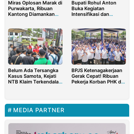
Miras Oplosan Marak di
Bupati Rohul Anton
Purwakarta, Ribuan
Buka Kegiatan
Kantong Diamankan
Intensifikasi dan
Polisi
Integrasi Pelayanan
KBKR
Belum Ada Tersangka
BPJS Ketenagakerjaan
Kasus Samota, Kejati
Gerak Cepat! Ribuan
NTB Klaim Terkendala
Pekerja Korban PHK di
Audit Kerugian Negara
Garut Terima Hak JHT
dan JKP
MEDIA PARTNER