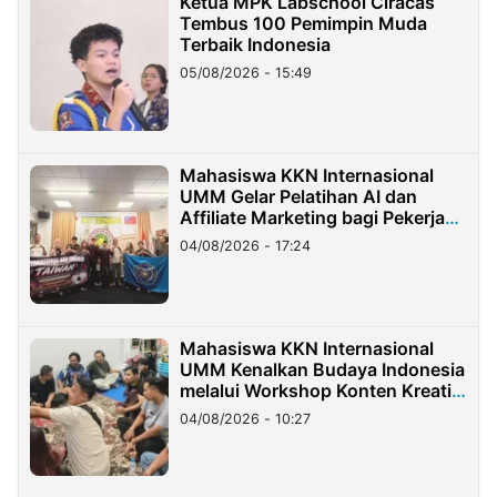
Ketua MPK Labschool Ciracas
Tembus 100 Pemimpin Muda
Terbaik Indonesia
05/08/2026 - 15:49
Mahasiswa KKN Internasional
UMM Gelar Pelatihan AI dan
Affiliate Marketing bagi Pekerja
Migran Indonesia di Taiwan
04/08/2026 - 17:24
Mahasiswa KKN Internasional
UMM Kenalkan Budaya Indonesia
melalui Workshop Konten Kreatif
di Taiwan
04/08/2026 - 10:27