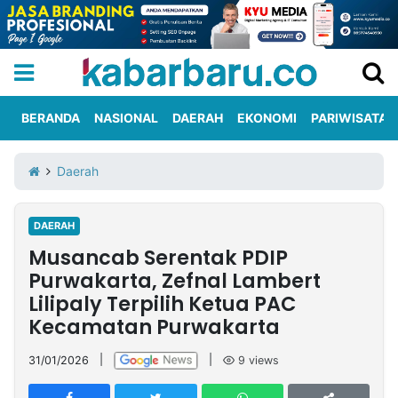
BERANDA
NASIONAL
DAERAH
EKONOMI
PARIWISATA
Informasi
KabarbaruTV
Kirim
Tentang
Daerah
Iklan
Berita
Kami
DAERAH
Berita
Musancab Serentak PDIP
Nasional
International
Olahraga
Entertainment
Daerah
Pariwisata
Kuliner
Kolom
Purwakarta, Zefnal Lambert
Lilipaly Terpilih Ketua PAC
Kecamatan Purwakarta
Network
31/01/2026
|
|
9
views
PT
TREETAN