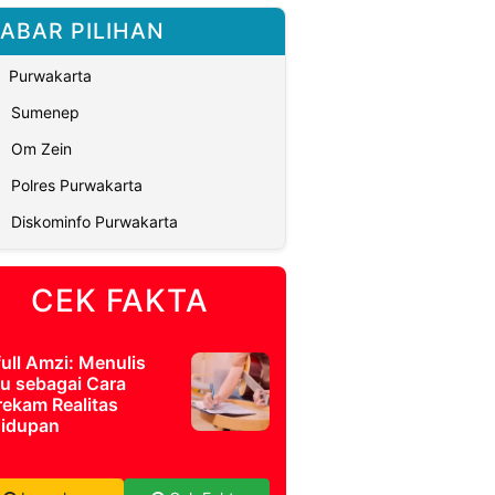
ABAR PILIHAN
Purwakarta
Sumenep
Om Zein
Polres Purwakarta
Diskominfo Purwakarta
CEK FAKTA
full Amzi: Menulis
u sebagai Cara
ekam Realitas
idupan