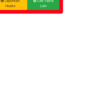
Laporkan
Cek Fakta
Hoaks
Lain