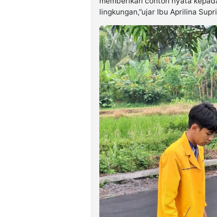
memberikan contoh nyata kepada
lingkungan,”ujar Ibu Aprilina Supri