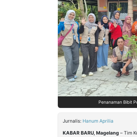
©
Kabarbaru.co
-
2026
PT.
Kabarbaru
Media
Holding
Penanaman Bibit Po
Jurnalis:
Hanum Aprilia
KABAR BARU, Magelang
– Tim K