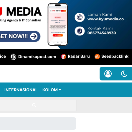
ice
Radar Baru
Seedbacklink
Dinamikapost.com
INTERNASIONAL
KOLOM