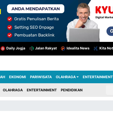
Daily Jogja
Jalan Rakyat
Idealita News
Kita Not
RAH
EKONOMI
PARIWISATA
OLAHRAGA
ENTERTAINMENT
OLAHRAGA
ENTERTAINMENT
PENDIDIKAN