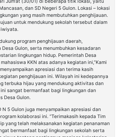
i Jum’at (30/01) di beberapa titik lokasi, yaitu
ncasan, dan SD Negeri 5 Gulon. Lokasi – lokasi
 lingkungan yang masih membutuhkan penghijauan.
tujuan untuk mendukung sekolah tersebut dalam
iwiyata.
ndukung program penghijauan daerah,
an Desa Gulon, serta menumbuhkan kesadaran
starian lingkungan hidup. Pemerintah Desa
 mahasiswa KKN atas adanya kegiatan ini,”Kami
menyampaikan apresiasi dan terima kasih
kegiatan penghijauan ini. Wilayah ini kedepannya
g terbuka hijau yang mendukung aktivitas dan
ini sangat bermanfaat bagi lingkungan dan
is Desa Gulon.
D N 5 Gulon juga menyampaikan apresiasi dan
ogram kolaborasi ini. “Terimakasih kepada Tim
ip yang telah melaksanakan kegiatan penanaman
sangat bermanfaat bagi lingkungan sekolah serta