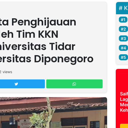
K
ta Penghijauan
leh Tim KKN
iversitas Tidar
rsitas Diponegoro
2
views
Sai
Lag
Mer
Keh