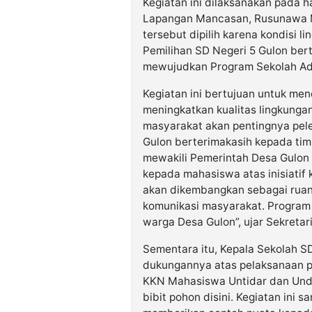
Kegiatan ini dilaksanakan pada har
Lapangan Mancasan, Rusunawa Ma
tersebut dipilih karena kondisi
Pemilihan SD Negeri 5 Gulon ber
mewujudkan Program Sekolah Ad
Kegiatan ini bertujuan untuk me
meningkatkan kualitas lingkung
masyarakat akan pentingnya pele
Gulon berterimakasih kepada tim
mewakili Pemerintah Desa Gulon 
kepada mahasiswa atas inisiatif 
akan dikembangkan sebagai ruan
komunikasi masyarakat. Program 
warga Desa Gulon”, ujar Sekretar
Sementara itu, Kepala Sekolah S
dukungannya atas pelaksanaan pr
KKN Mahasiswa Untidar dan Und
bibit pohon disini. Kegiatan ini 