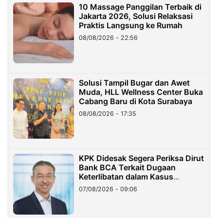
10 Massage Panggilan Terbaik di
Jakarta 2026, Solusi Relaksasi
Praktis Langsung ke Rumah
08/08/2026 - 22:56
Solusi Tampil Bugar dan Awet
Muda, HLL Wellness Center Buka
Cabang Baru di Kota Surabaya
08/08/2026 - 17:35
KPK Didesak Segera Periksa Dirut
Bank BCA Terkait Dugaan
Keterlibatan dalam Kasus
Hilangnya Dana Nasabah Rp2,58
07/08/2026 - 09:06
Miliar