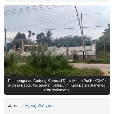
MULTIMEDIA
INDONESIA
Partner
Insight
Suara
Lens
Daily
Jalan
Idealita
Kita
Dinamikapost.com
Radar
Seedbacklink
NTB
Time
IDN
Jogja
Rakyat
News
Notice
Baru
Follow
Kabarbaru
Pembangunan Gedung Koperasi Desa Merah Putih (KDMP)
di Desa Badur, Kecamatan Batuputih, Kabupaten Sumenep.
(Dok:Istimewa).
Jurnalis:
Agung Wahyudi