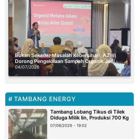
Bukan Sekadar Masalah Kebersihan, AZWI
Dorong Pengelolaan Sampah Organik Jadi
Solusi Krisis Iklim
04/07/2026
TAMBANG ENERGY
Tambang Lobang Tikus di Tilek
Diduga Milik Iin, Produksi 700 Kg
07/08/2026 - 19:02