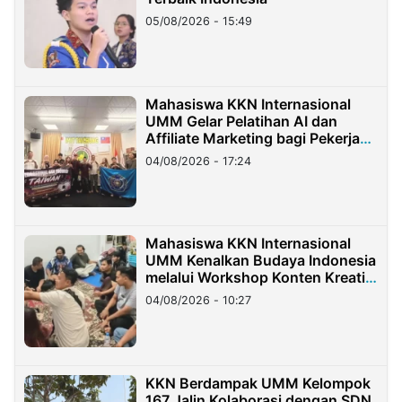
05/08/2026 - 15:49
Mahasiswa KKN Internasional
UMM Gelar Pelatihan AI dan
Affiliate Marketing bagi Pekerja
Migran Indonesia di Taiwan
04/08/2026 - 17:24
Mahasiswa KKN Internasional
UMM Kenalkan Budaya Indonesia
melalui Workshop Konten Kreatif
di Taiwan
04/08/2026 - 10:27
KKN Berdampak UMM Kelompok
167 Jalin Kolaborasi dengan SDN