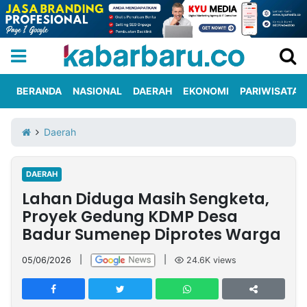
BERANDA
NASIONAL
DAERAH
EKONOMI
PARIWISATA
Informasi
KabarbaruTV
Kirim
Tentang
Daerah
Iklan
Berita
Kami
DAERAH
Berita
Lahan Diduga Masih Sengketa,
Nasional
International
Olahraga
Entertainment
Daerah
Pariwisata
Kuliner
Kolom
Proyek Gedung KDMP Desa
Badur Sumenep Diprotes Warga
Network
05/06/2026
|
|
24.6K
views
PT
TREETAN