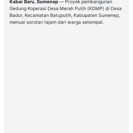
Kabar Baru, Sumenep
— Proyek pembangunan
Gedung Koperasi Desa Merah Putih (KDMP) di Desa
Badur, Kecamatan Batuputih, Kabupaten Sumenep,
©
Kabarbaru.co
menuai sorotan tajam dari warga setempat.
-
2026
PT.
Kabarbaru
Media
Holding