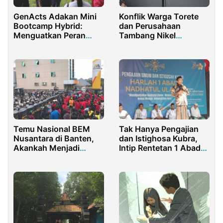
Konflik Warga Torete
GenActs Adakan Mini
dan Perusahaan
Bootcamp Hybrid:
Tambang Nikel
Menguatkan Peran
Dipastikan Fakta,
Pemuda dalam
Bukan Hoaks
Perubahan Iklim dan
Pelestarian Lingkungan
Temu Nasional BEM
Tak Hanya Pengajian
Nusantara di Banten,
dan Istighosa Kubra,
Akankah Menjadi
Intip Rentetan 1 Abad
Lahan PMI?
NU Gilimanuk di Bali