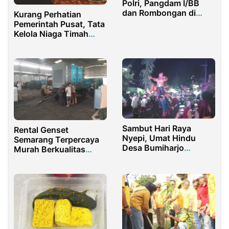
Polri, Pangdam I/BB
dan Rombongan di
Kurang Perhatian
Sambut Hangat
Pemerintah Pusat, Tata
Kapolda Riau
Kelola Niaga Timah
Lemah
Sambut Hari Raya
Rental Genset
Nyepi, Umat Hindu
Semarang Terpercaya
Desa Bumiharjo
Murah Berkualitas
Banyuwangi Gelar
untuk Semua
Pawai Ogoh -Ogoh
Kebutuhan