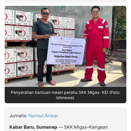
MULTIMEDIA
INDONESIA
Partner
Insight
Suara
Lens
Daily
Jalan
Idealita
Kita
Radar
Seedbacklink
NTB
Time
IDN
Jogja
Rakyat
News
Notice
Baru
Follow
Kabarbaru
Penyerahan bantuan mesin perahu SKK Migas- KEI (Foto:
Istimewa).
Jurnalis:
Nurisul Anwar
Kabar Baru, Sumenep
— SKK Migas–Kangean