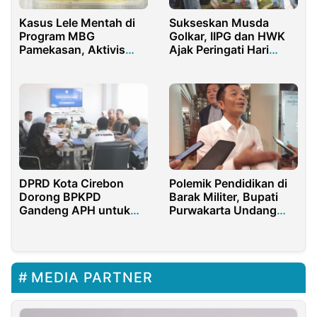
Sukseskan Musda
Kasus Lele Mentah di
Golkar, IIPG dan HWK
Program MBG
Ajak Peringati Hari
Pamekasan, Aktivis
Menanam Pohon,
Desak BGN Tutup
Giwana: Hijaukan
Dapur Bermasalah
Negeri Pulihkan Bumi
DPRD Kota Cirebon
Polemik Pendidikan di
Dorong BPKPD
Barak Militer, Bupati
Gandeng APH untuk
Purwakarta Undang
Optimalkan PAD
Verrell Tinjau Langsung
ke Lapangan
MEDIA PARTNER