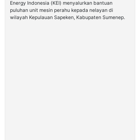
Energy Indonesia (KEI) menyalurkan bantuan
puluhan unit mesin perahu kepada nelayan di
©
wilayah Kepulauan Sapeken, Kabupaten Sumenep.
Kabarbaru.co
-
2026
PT.
Kabarbaru
Media
Holding