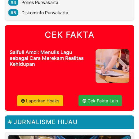
Polres Purwakarta
Diskominfo Purwakarta
CEK FAKTA
Saifull Amzi: Menulis Lagu
sebagai Cara Merekam Realitas
Kehidupan
Laporkan Hoaks
Cek Fakta Lain
JURNALISME HIJAU