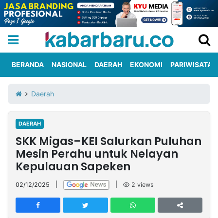
BERANDA
NASIONAL
DAERAH
EKONOMI
PARIWISATA
Informasi
KabarbaruTV
Kirim
Tentang
Daerah
Iklan
Berita
Kami
DAERAH
Berita
SKK Migas–KEI Salurkan Puluhan
Nasional
International
Olahraga
Entertainment
Daerah
Pariwisata
Kuliner
Kolom
Mesin Perahu untuk Nelayan
Kepulauan Sapeken
Network
02/12/2025
|
|
2
views
PT
TREETAN