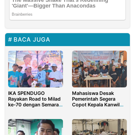
BACA JUGA
IKA SPENDUGO
Mahasiswa Desak
Rayakan Road to Milad
Pemerintah Segera
ke-70 dengan Semarak
Copot Kepala Kanwil
Jalan Sehat Hingga
BPN Jawa Barat
Pemotongan Tumpeng