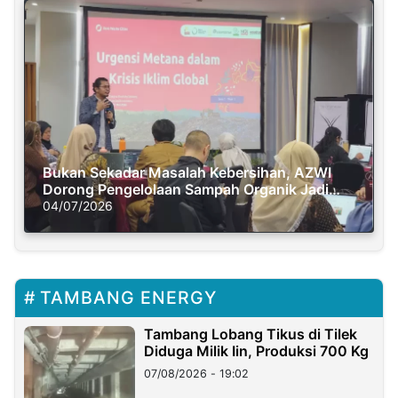
Bukan Sekadar Masalah Kebersihan, AZWI
Dorong Pengelolaan Sampah Organik Jadi
Solusi Krisis Iklim
04/07/2026
TAMBANG ENERGY
Tambang Lobang Tikus di Tilek
Diduga Milik Iin, Produksi 700 Kg
07/08/2026 - 19:02