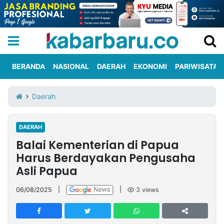
BERANDA
NASIONAL
DAERAH
EKONOMI
PARIWISATA
Informasi
KabarbaruTV
Kirim
Tentang
Daerah
Iklan
Berita
Kami
DAERAH
Berita
Balai Kementerian di Papua
Nasional
International
Olahraga
Entertainment
Daerah
Pariwisata
Kuliner
Kolom
Harus Berdayakan Pengusaha
Asli Papua
Network
06/08/2025
|
|
3
views
PT
TREETAN