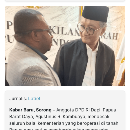
MULTIMEDIA
INDONESIA
Partner
Insight
Suara
Lens
Daily
Jalan
Idealita
Kita
Dinamikapost.com
Radar
Seedbacklink
NTB
Time
IDN
Jogja
Rakyat
News
Notice
Baru
Follow
Kabarbaru
Jurnalis:
Latief
Kabar Baru, Sorong –
Anggota DPD RI Dapil Papua
Barat Daya, Agustinus R. Kambuaya, mendesak
seluruh balai kementerian yang beroperasi di tanah
Papua agar serius memberdayakan pengusaha