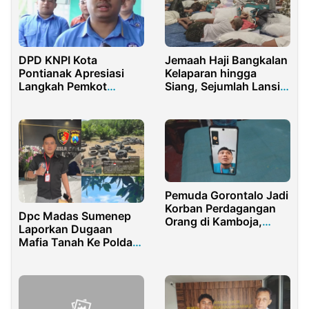
DPD KNPI Kota
Jemaah Haji Bangkalan
Pontianak Apresiasi
Kelaparan hingga
Langkah Pemkot
Siang, Sejumlah Lansia
Bentuk Satgas
Dilaporkan Lemas
Premanisme
Pemuda Gorontalo Jadi
Korban Perdagangan
Dpc Madas Sumenep
Orang di Kamboja,
Laporkan Dugaan
Keluarga Memohon
Mafia Tanah Ke Polda
Bantuan Pemerintah
Jawa Timur