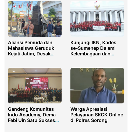
Aliansi Pemuda dan
Kunjungi IKN, Kades
Mahasiswa Geruduk
se-Sumenep Dalami
Kejati Jatim, Desak
Kelembagaan dan
Penuntasan Dugaan
Pemberdayaan Desa
Korupsi di Dinas
Pendidikan
Gandeng Komunitas
Warga Apresiasi
Indo Academy, Dema
Pelayanan SKCK Online
Febi Uin Satu Sukses
di Polres Sorong
Perkuat Kualitas
Akademik Mahasiswa