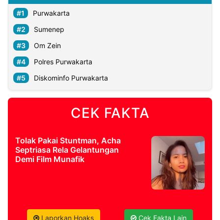
Purwakarta
Sumenep
Om Zein
Polres Purwakarta
Diskominfo Purwakarta
CEK FAKTA
Tolak Pakai Stuntman, Acha
Septriasa Rela Gelantungan
Demi Film Munafik
Laporkan Hoaks
Cek Fakta Lain