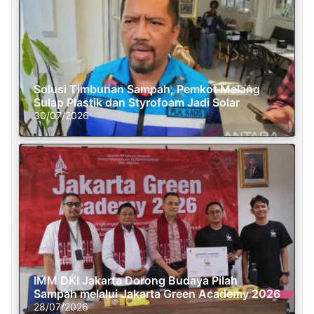
Solusi Timbunan Sampah, Pemkot Malang
Sulap Plastik dan Styrofoam Jadi Solar
30/07/2026
IMM DKI Jakarta Dorong Budaya Pilah
Sampah melalui Jakarta Green Academy 2026
28/07/2026