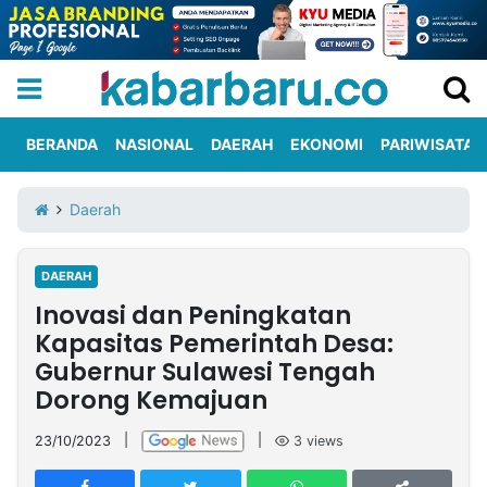
BERANDA
NASIONAL
DAERAH
EKONOMI
PARIWISATA
Informasi
KabarbaruTV
Kirim
Tentang
Daerah
Iklan
Berita
Kami
DAERAH
Berita
Inovasi dan Peningkatan
Nasional
International
Olahraga
Entertainment
Daerah
Pariwisata
Kuliner
Kolom
Kapasitas Pemerintah Desa:
Gubernur Sulawesi Tengah
Dorong Kemajuan
Network
23/10/2023
|
|
3
views
PT
TREETAN