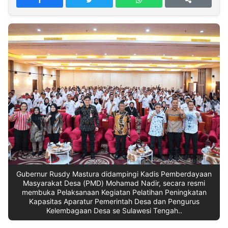
MULTIMEDIA
INDONESIA
Partner
Insight
Suara
Lens
Daily
Jalan
Idealita
Kita
Dinamikapost.com
Radar
Seedbacklink
NTB
Time
IDN
Jogja
Rakyat
News
Notice
Baru
Follow
Kabarbaru
Gubernur Rusdy Mastura didampingi Kadis Pemberdayaan
Masyarakat Desa (PMD) Mohamad Nadir, secara resmi
membuka Pelaksanaan Kegiatan Pelatihan Peningkatan
Kapasitas Aparatur Pemerintah Desa dan Pengurus
Kelembagaan Desa se Sulawesi Tengah..