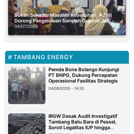
Bukan Sekadar Masalah Kebersihan, AZWI
Dorong Pengelolaan Sampah Organik Jadi
Solusi Krisis Iklim
04/07/2026
TAMBANG ENERGY
Pemda Bone Bolango Kunjungi
PT BNPG, Dukung Percepatan
Operasional Fasilitas Strategis
04/08/2026 - 14:20
IRGW Desak Audit Investigatif
Tambang Batu Bara di Pessel,
Soroti Legalitas IUP hingga
Stockpile