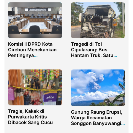
Komisi II DPRD Kota
Tragedi di Tol
Cirebon Menekankan
Cipularang: Bus
Pentingnya
Hantam Truk, Satu
Peningkatan
Nyawa Melayang
Pemungutan Pajak
Tragis, Kakek di
Gunung Raung Erupsi,
Purwakarta Kritis
Warga Kecamatan
Dibacok Sang Cucu
Songgon Banyuwangi
Diminta Waspada