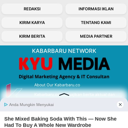
REDAKSI
INFORMASI IKLAN
KIRIM KARYA
TENTANG KAMI
KIRIM BERITA
MEDIA PARTNER
KABARBARU NETWORK
About Our Kabarbaru.co
Kabarbaru.co menyajikan berita aktual dan
inspiratif dari sudut pandang berbaik sangka
serta terverifikasi dari sumber yang tepat.
Follow Kabarbaru