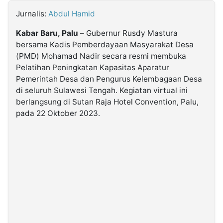
Jurnalis:
Abdul Hamid
©
Kabarbaru.co
Kabar Baru, Palu
– Gubernur Rusdy Mastura
-
2026
bersama Kadis Pemberdayaan Masyarakat Desa
(PMD) Mohamad Nadir secara resmi membuka
Pelatihan Peningkatan Kapasitas Aparatur
PT.
Kabarbaru
Pemerintah Desa dan Pengurus Kelembagaan Desa
Media
di seluruh Sulawesi Tengah. Kegiatan virtual ini
Holding
berlangsung di Sutan Raja Hotel Convention, Palu,
pada 22 Oktober 2023.