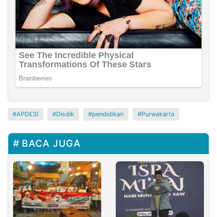
APDESI
Disdik
pendidikan
Purwakarta
BACA JUGA