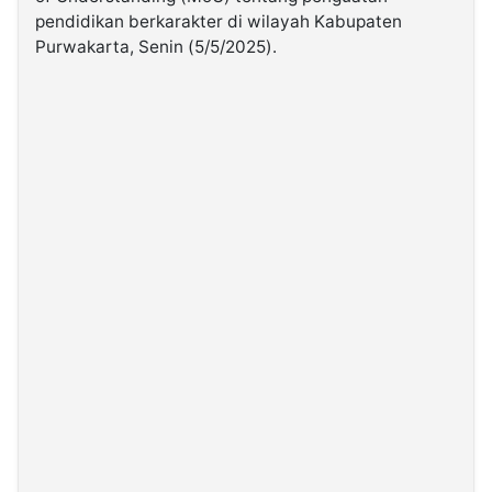
pendidikan berkarakter di wilayah Kabupaten
Purwakarta, Senin (5/5/2025).
©
Kabarbaru.co
-
2026
PT.
Kabarbaru
Media
Holding