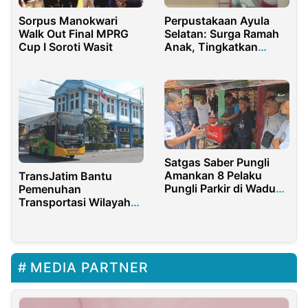
Sorpus Manokwari
Perpustakaan Ayula
Walk Out Final MPRG
Selatan: Surga Ramah
Cup I Soroti Wasit
Anak, Tingkatkan
Minat Baca Sejak Dini
Satgas Saber Pungli
Amankan 8 Pelaku
TransJatim Bantu
Pungli Parkir di Waduk
Pemenuhan
Cirata
Transportasi Wilayah
Pantura Gresik-
Lamongan
MEDIA PARTNER