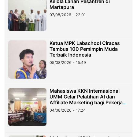
Kelola Lahan Pesantren di
Martapura
07/08/2026 - 22:01
Ketua MPK Labschool Ciracas
Tembus 100 Pemimpin Muda
Terbaik Indonesia
05/08/2026 - 15:49
Mahasiswa KKN Internasional
UMM Gelar Pelatihan AI dan
Affiliate Marketing bagi Pekerja
Migran Indonesia di Taiwan
04/08/2026 - 17:24