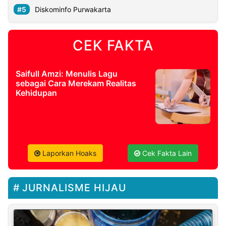
Diskominfo Purwakarta
CEK FAKTA
Saifull Amzi: Menulis Lagu
sebagai Cara Merekam Realitas
Kehidupan
Laporkan Hoaks
Cek Fakta Lain
JURNALISME HIJAU