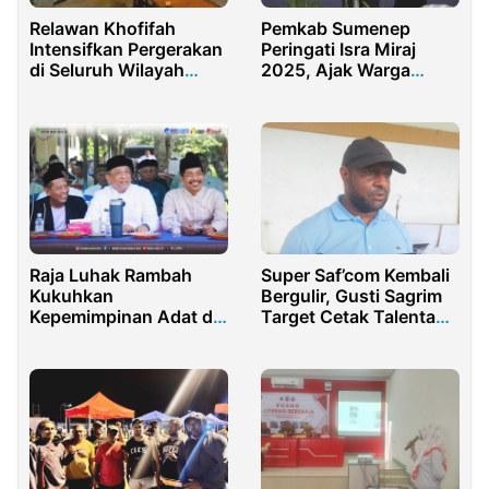
Relawan Khofifah
Pemkab Sumenep
Intensifkan Pergerakan
Peringati Isra Miraj
di Seluruh Wilayah
2025, Ajak Warga
Jawa Timur
Tingkatkan Keimanan
Super Saf’com Kembali
Raja Luhak Rambah
Bergulir, Gusti Sagrim
Kukuhkan
Target Cetak Talenta
Kepemimpinan Adat di
Muda Terbaik Papua
Surau Gading,
Tegaskan Komitmen
Budaya