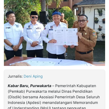
MULTIMEDIA
INDONESIA
Partner
Insight
Suara
Lens
Daily
Jalan
Idealita
Kita
Radar
Seedbacklink
NTB
Time
IDN
Jogja
Rakyat
News
Notice
Baru
Follow
Kabarbaru
Jurnalis:
Deni Aping
Kabar Baru, Purwakarta
– Pemerintah Kabupaten
(Pemkab) Purwakarta melalui Dinas Pendidikan
(Disdik) bersama Asosiasi Pemerintah Desa Seluruh
Indonesia (Apdesi) menandatangani Memorandum
of Understanding (MoU) tentang penguatan