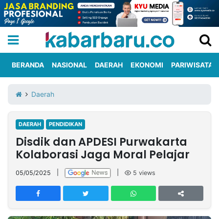
BERANDA
NASIONAL
DAERAH
EKONOMI
PARIWISATA
Informasi
KabarbaruTV
Kirim
Tentang
Daerah
Iklan
Berita
Kami
DAERAH
PENDIDIKAN
Berita
Disdik dan APDESI Purwakarta
Nasional
International
Olahraga
Entertainment
Daerah
Pariwisata
Kuliner
Kolom
Kolaborasi Jaga Moral Pelajar
05/05/2025
|
|
5
views
Network
PT
TREETAN