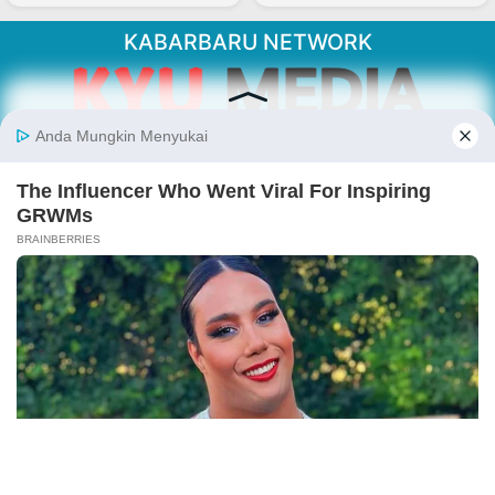
KABARBARU NETWORK
About Our Kabarbaru.co
Kabarbaru.co menyajikan berita aktual dan
inspiratif dari sudut pandang berbaik sangka
serta terverifikasi dari sumber yang tepat.
Follow Kabarbaru
Kabarbaru.co