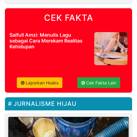
CEK FAKTA
Saifull Amzi: Menulis Lagu
sebagai Cara Merekam Realitas
Kehidupan
Laporkan Hoaks
Cek Fakta Lain
JURNALISME HIJAU