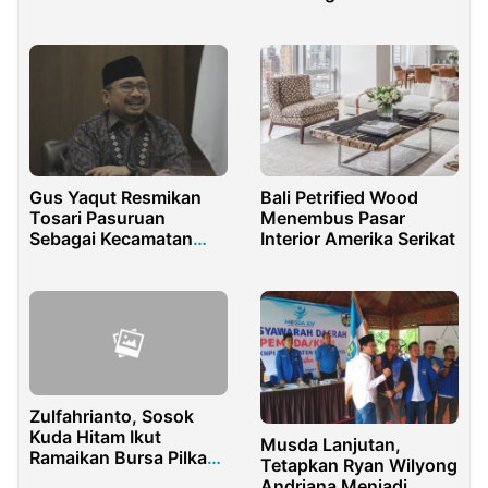
Penyelewengan Dana
Bedah Rumah di Tragah
Gus Yaqut Resmikan
Bali Petrified Wood
Tosari Pasuruan
Menembus Pasar
Sebagai Kecamatan
Interior Amerika Serikat
Bhinneka Tunggal Ika
Zulfahrianto, Sosok
Kuda Hitam Ikut
Musda Lanjutan,
Ramaikan Bursa Pilkada
Tetapkan Ryan Wilyong
Rohul
Andriana Menjadi