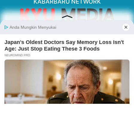
KABARBARU NETWORK
About Our Kabarbaru.co
Kabarbaru.co menyajikan berita aktual dan
inspiratif dari sudut pandang berbaik sangka
serta terverifikasi dari sumber yang tepat.
Follow Kabarbaru
Kabarbaru.co
Copyright © 2026. All rights reserved