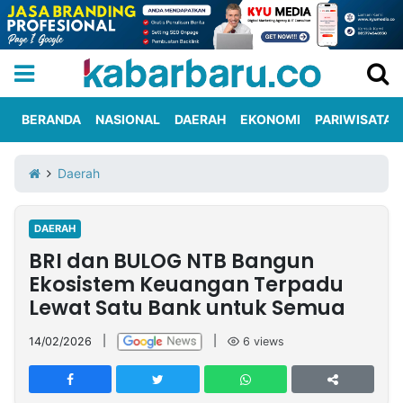
BERANDA
NASIONAL
DAERAH
EKONOMI
PARIWISATA
Informasi
KabarbaruTV
Kirim
Tentang
Daerah
Iklan
Berita
Kami
DAERAH
Berita
BRI dan BULOG NTB Bangun
Nasional
International
Olahraga
Entertainment
Daerah
Pariwisata
Kuliner
Kolom
Ekosistem Keuangan Terpadu
Lewat Satu Bank untuk Semua
Network
14/02/2026
|
|
6
views
PT
TREETAN