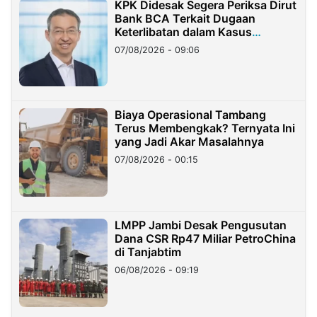
KPK Didesak Segera Periksa Dirut
Bank BCA Terkait Dugaan
Keterlibatan dalam Kasus
Hilangnya Dana Nasabah Rp2,58
07/08/2026 - 09:06
Miliar
Biaya Operasional Tambang
Terus Membengkak? Ternyata Ini
yang Jadi Akar Masalahnya
07/08/2026 - 00:15
LMPP Jambi Desak Pengusutan
Dana CSR Rp47 Miliar PetroChina
di Tanjabtim
06/08/2026 - 09:19