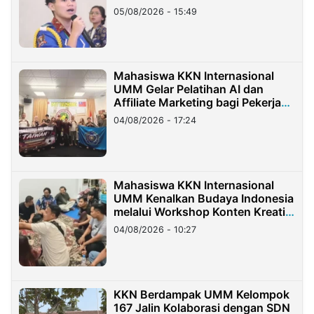
05/08/2026 - 15:49
Mahasiswa KKN Internasional
UMM Gelar Pelatihan AI dan
Affiliate Marketing bagi Pekerja
Migran Indonesia di Taiwan
04/08/2026 - 17:24
Mahasiswa KKN Internasional
UMM Kenalkan Budaya Indonesia
melalui Workshop Konten Kreatif
di Taiwan
04/08/2026 - 10:27
KKN Berdampak UMM Kelompok
167 Jalin Kolaborasi dengan SDN