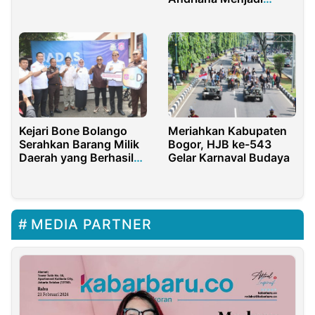
Ketua Terpilih DPD
KNPI Purwakarta
Kejari Bone Bolango
Meriahkan Kabupaten
Serahkan Barang Milik
Bogor, HJB ke-543
Daerah yang Berhasil
Gelar Karnaval Budaya
Diselamatkan,
Pedro:Aksi nyata, Bukti
Sinergi dan Kolaborasi
yang kuat
MEDIA PARTNER