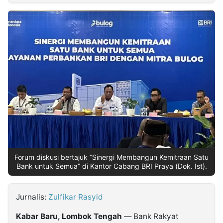
MULTIMEDIA
INDONESIA
Partner
Insight
Suara
Lens
Daily
Jalan
Idealita
Kita
Dinamikapost.com
Radar
Seedbacklink
NTB
Time
IDN
Jogja
Rakyat
News
Notice
Baru
Follow
Kabarbaru
Forum diskusi bertajuk “Sinergi Membangun Kemitraan Satu
Bank untuk Semua” di Kantor Cabang BRI Praya (Dok. Ist).
Jurnalis:
Zulfikar Rasyid
Kabar Baru, Lombok Tengah
— Bank Rakyat