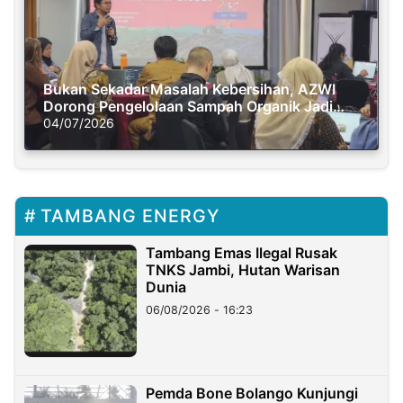
Bukan Sekadar Masalah Kebersihan, AZWI
Dorong Pengelolaan Sampah Organik Jadi
Solusi Krisis Iklim
04/07/2026
TAMBANG ENERGY
Tambang Emas Ilegal Rusak
TNKS Jambi, Hutan Warisan
Dunia
06/08/2026 - 16:23
Pemda Bone Bolango Kunjungi