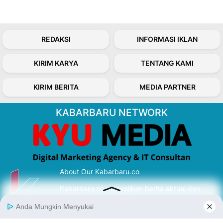
REDAKSI
INFORMASI IKLAN
KIRIM KARYA
TENTANG KAMI
KIRIM BERITA
MEDIA PARTNER
KABARBARU NETWORK
About Our Kabarbaru.co
Kabarbaru.co menyajikan berita aktual dan
inspiratif dari sudut pandang berbaik sangka
serta terverifikasi dari sumber yang tepat.