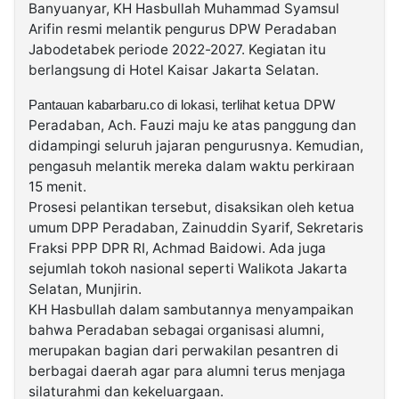
Banyuanyar, KH Hasbullah Muhammad Syamsul
Arifin resmi melantik pengurus DPW Peradaban
©
Jabodetabek periode 2022-2027. Kegiatan itu
Kabarbaru.co
-
berlangsung di Hotel Kaisar Jakarta Selatan.
2026
etua DPW
Pantauan kabarbaru.co di lokasi, terlihat k
Peradaban, Ach. Fauzi maju ke atas panggung dan
PT.
Kabarbaru
didampingi seluruh jajaran pengurusnya. Kemudian,
Media
Holding
pengasuh melantik mereka dalam waktu perkiraan
15 menit.
Prosesi pelantikan tersebut, disaksikan oleh ketua
umum DPP Peradaban, Zainuddin Syarif, Sekretaris
Fraksi PPP DPR RI, Achmad Baidowi. Ada juga
sejumlah tokoh nasional seperti Walikota Jakarta
Selatan, Munjirin.
KH Hasbullah dalam sambutannya menyampaikan
bahwa Peradaban sebagai organisasi alumni,
merupakan bagian dari perwakilan pesantren di
berbagai daerah agar para alumni terus menjaga
silaturahmi dan kekeluargaan.