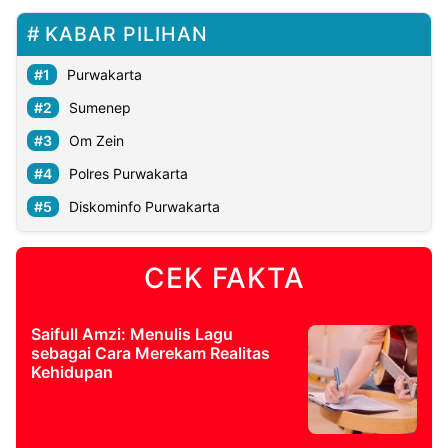
KABAR PILIHAN
Purwakarta
Sumenep
Om Zein
Polres Purwakarta
Diskominfo Purwakarta
CEK FAKTA
Saifull Amzi: Menulis Lagu
sebagai Cara Merekam Realitas
Kehidupan