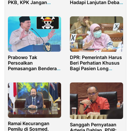
PKB, KPK Jangan
Hadapi Lanjutan Debat
Tebang Pilih
Capres
DPR: Pemerintah Harus
Prabowo Tak
Beri Perhatian Khusus
Persoalkan
Bagi Pasien Long
Pemasangan Bendera
Covid-19
One Piece: Bagian
Ekspresi Kreativitas
Ramai Kecurangan
Sanggah Pernyataan
Pemilu di Sosmed,
Arteria Dahlan, PDIP: