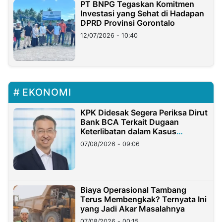
PT BNPG Tegaskan Komitmen
Investasi yang Sehat di Hadapan
DPRD Provinsi Gorontalo
12/07/2026 - 10:40
EKONOMI
KPK Didesak Segera Periksa Dirut
Bank BCA Terkait Dugaan
Keterlibatan dalam Kasus
Hilangnya Dana Nasabah Rp2,58
07/08/2026 - 09:06
Miliar
Biaya Operasional Tambang
Terus Membengkak? Ternyata Ini
yang Jadi Akar Masalahnya
07/08/2026 - 00:15