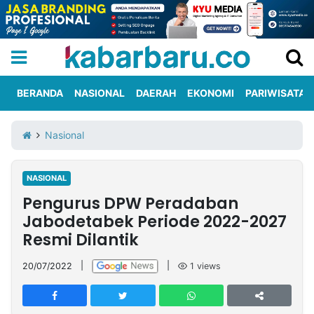
BERANDA
NASIONAL
DAERAH
EKONOMI
PARIWISATA
Informasi
KabarbaruTV
Kirim
Tentang
Nasional
Iklan
Berita
Kami
NASIONAL
Berita
Pengurus DPW Peradaban
Nasional
International
Olahraga
Entertainment
Daerah
Pariwisata
Kuliner
Kolom
Jabodetabek Periode 2022-2027
Resmi Dilantik
Network
20/07/2022
|
|
1
views
PT
TREETAN