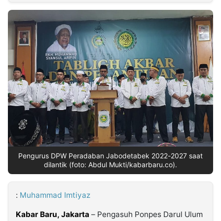
MULTIMEDIA
INDONESIA
Partner
Insight
Suara
Lens
Daily
Jalan
Idealita
Kita
Radar
Seedbacklink
NTB
Time
IDN
Jogja
Rakyat
News
Notice
Baru
Follow
Kabarbaru
Pengurus DPW Peradaban Jabodetabek 2022-2027 saat
dilantik (foto: Abdul Mukti/kabarbaru.co).
:
Muhammad Imtiyaz
Kabar Baru, Jakarta
– Pengasuh Ponpes Darul Ulum