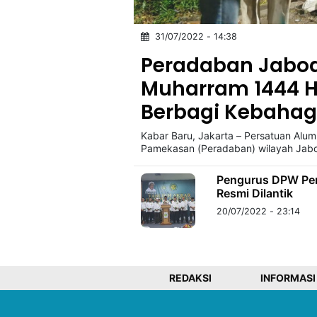
31/07/2022 - 14:38
©
Kabarbaru.co
Peradaban Jabode
-
2026
Muharram 1444 
Berbagi Kebaha
PT.
Kabarbaru
Media
Kabar Baru, Jakarta – Persatuan Alu
Holding
Pamekasan (Peradaban) wilayah Jab
Pengurus DPW Per
Resmi Dilantik
20/07/2022 - 23:14
REDAKSI
INFORMASI