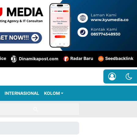
ice
Radar Baru
Seedbacklink
Dinamikapost.com
INTERNASIONAL
KOLOM