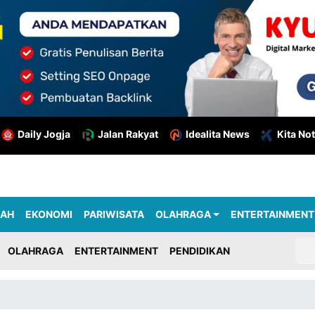
Daily Jogja
Jalan Rakyat
Idealita News
Kita Not
RAH
EKONOMI
PARIWISATA
OLAHRAGA
ENTERTAINMENT
OLAHRAGA
ENTERTAINMENT
PENDIDIKAN