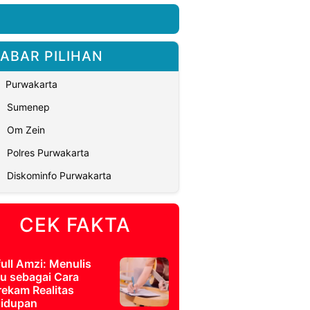
ABAR PILIHAN
Purwakarta
Sumenep
Om Zein
Polres Purwakarta
Diskominfo Purwakarta
CEK FAKTA
full Amzi: Menulis
u sebagai Cara
ekam Realitas
idupan