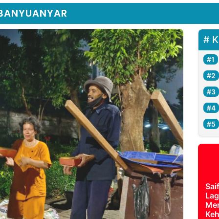
 BANYUANYAR
K
Sai
Lag
Mer
Keh