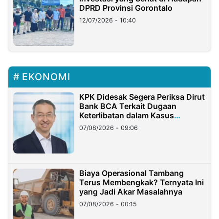
DPRD Provinsi Gorontalo
12/07/2026 - 10:40
EKONOMI
KPK Didesak Segera Periksa Dirut
Bank BCA Terkait Dugaan
Keterlibatan dalam Kasus
Hilangnya Dana Nasabah Rp2,58
07/08/2026 - 09:06
Miliar
Biaya Operasional Tambang
Terus Membengkak? Ternyata Ini
yang Jadi Akar Masalahnya
07/08/2026 - 00:15