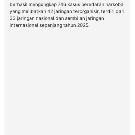
berhasil mengungkap 746 kasus peredaran narkoba
yang melibatkan 42 jaringan terorganisir, terdiri dari
©
33 jaringan nasional dan sembilan jaringan
Kabarbaru.co
-
internasional sepanjang tahun 2025.
2026
PT.
Kabarbaru
Media
Holding