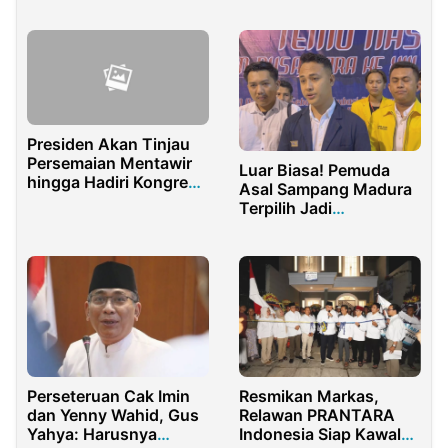
Akses Air Bersih dan
Resmikan Taman
Sanitasi di Kawasan
INISIATIF
Pesisir
Presiden Akan Tinjau
Persemaian Mentawir
Luar Biasa! Pemuda
hingga Hadiri Kongres
Asal Sampang Madura
PMKRI di Kaltim
Terpilih Jadi
Koordinator Pusat
BEMNUS 2022-2023
Perseteruan Cak Imin
Resmikan Markas,
dan Yenny Wahid, Gus
Relawan PRANTARA
Yahya: Harusnya
Indonesia Siap Kawal