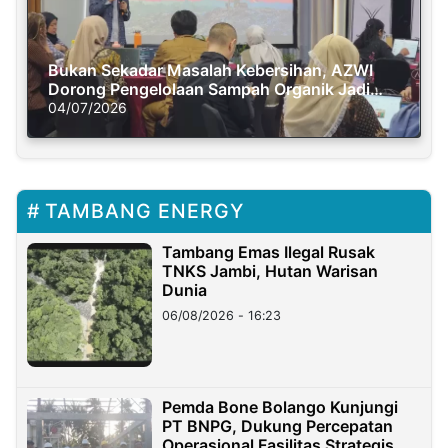
Bukan Sekadar Masalah Kebersihan, AZWI
Dorong Pengelolaan Sampah Organik Jadi
Solusi Krisis Iklim
04/07/2026
TAMBANG ENERGY
Tambang Emas Ilegal Rusak
TNKS Jambi, Hutan Warisan
Dunia
06/08/2026 - 16:23
Pemda Bone Bolango Kunjungi
PT BNPG, Dukung Percepatan
Operasional Fasilitas Strategis