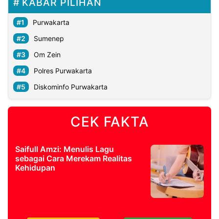
KABAR PILIHAN
Purwakarta
Sumenep
Om Zein
Polres Purwakarta
Diskominfo Purwakarta
CEK FAKTA
Saifull Amzi: Menulis Lagu
sebagai Cara Merekam Realitas
Kehidupan