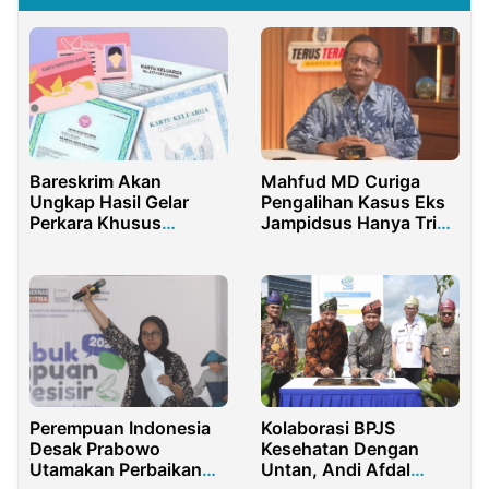
Bareskrim Akan
Mahfud MD Curiga
Ungkap Hasil Gelar
Pengalihan Kasus Eks
Perkara Khusus
Jampidsus Hanya Trick
Dugaan Pemalsuan
untuk Lindungi Pelaku
Akta
Lain
Perempuan Indonesia
Kolaborasi BPJS
Desak Prabowo
Kesehatan Dengan
Utamakan Perbaikan
Untan, Andi Afdal