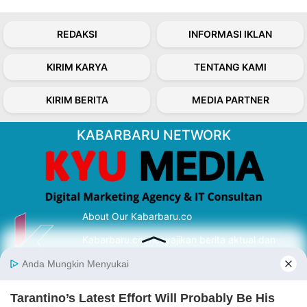
REDAKSI
INFORMASI IKLAN
KIRIM KARYA
TENTANG KAMI
KIRIM BERITA
MEDIA PARTNER
KABARBARU NETWORK
About Our Kabarbaru.co
Kabarbaru.co menyajikan berita aktual dan
inspiratif dari sudut pandang berbaik sangka
serta terverifikasi dari sumber yang tepat.
Follow Kabarbaru