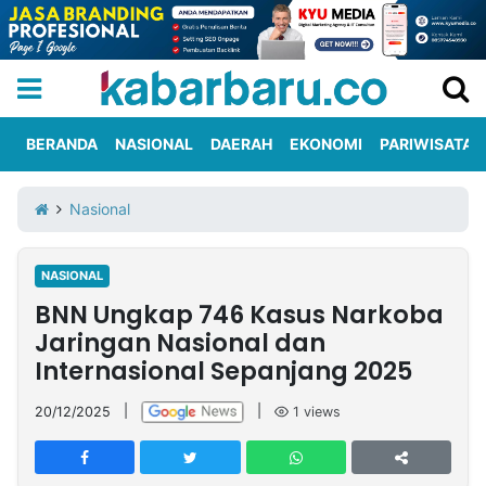
BERANDA
NASIONAL
DAERAH
EKONOMI
PARIWISATA
Informasi
KabarbaruTV
Kirim
Tentang
Nasional
Iklan
Berita
Kami
NASIONAL
Berita
BNN Ungkap 746 Kasus Narkoba
Nasional
International
Olahraga
Entertainment
Daerah
Pariwisata
Kuliner
Kolom
Jaringan Nasional dan
Internasional Sepanjang 2025
Network
20/12/2025
|
|
1
views
PT
TREETAN