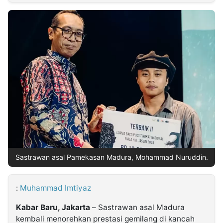
MULTIMEDIA
INDONESIA
Partner
Insight
Suara
Lens
Daily
Jalan
Idealita
Kita
Dinamikapost.com
Radar
Seedbacklink
NTB
Time
IDN
Jogja
Rakyat
News
Notice
Baru
Follow
Kabarbaru
Sastrawan asal Pamekasan Madura, Mohammad Nuruddin.
:
Muhammad Imtiyaz
Kabar Baru, Jakarta
– Sastrawan asal Madura
kembali menorehkan prestasi gemilang di kancah