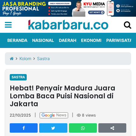
BERANDA
NASIONAL
DAERAH
EKONOMI
PARIWISATA
Informasi
KabarbaruTV
Kirim
Tentang
Kolom
Sastra
Iklan
Berita
Kami
SASTRA
Berita
Hebat! Penyair Madura Juara
Nasional
International
Olahraga
Entertainment
Daerah
Pariwisata
Kuliner
Kolom
Lomba Baca Puisi Nasional di
Jakarta
Network
22/10/2025
|
|
8
views
PT
TREETAN