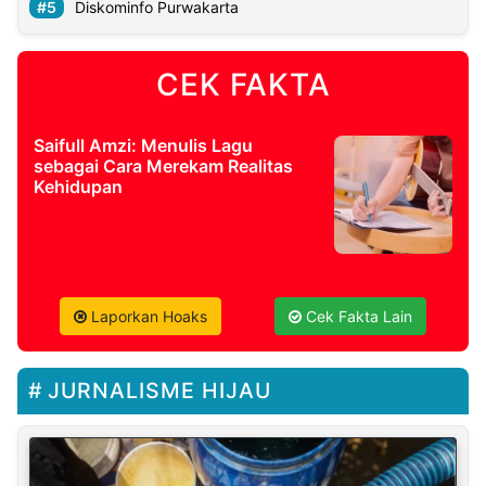
Diskominfo Purwakarta
CEK FAKTA
Saifull Amzi: Menulis Lagu
sebagai Cara Merekam Realitas
Kehidupan
Laporkan Hoaks
Cek Fakta Lain
JURNALISME HIJAU