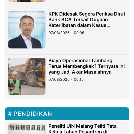
KPK Didesak Segera Periksa Dirut
Bank BCA Terkait Dugaan
Keterlibatan dalam Kasus
Hilangnya Dana Nasabah Rp2,58
07/08/2026 - 09:06
Miliar
Biaya Operasional Tambang
Terus Membengkak? Ternyata Ini
yang Jadi Akar Masalahnya
07/08/2026 - 00:15
PENDIDIKAN
Peneliti UIN Malang Teliti Tata
Kelola Lahan Pesantren di