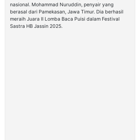
nasional. Mohammad Nuruddin, penyair yang
berasal dari Pamekasan, Jawa Timur. Dia berhasil
©
meraih Juara II Lomba Baca Puisi dalam Festival
Kabarbaru.co
-
Sastra HB Jassin 2025.
2026
PT.
Kabarbaru
Media
Holding