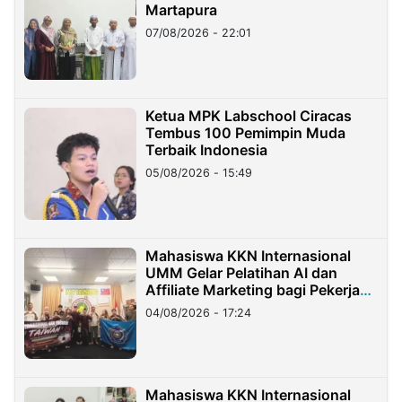
Martapura
07/08/2026 - 22:01
Ketua MPK Labschool Ciracas
Tembus 100 Pemimpin Muda
Terbaik Indonesia
05/08/2026 - 15:49
Mahasiswa KKN Internasional
UMM Gelar Pelatihan AI dan
Affiliate Marketing bagi Pekerja
Migran Indonesia di Taiwan
04/08/2026 - 17:24
Mahasiswa KKN Internasional