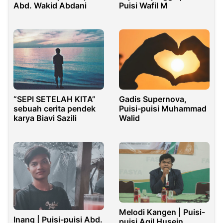
Abd. Wakid Abdani
Puisi Wafil M
Gadis Supernova,
“SEPI SETELAH KITA”
Puisi-puisi Muhammad
sebuah cerita pendek
Walid
karya Biavi Sazili
Melodi Kangen | Puisi-
Inang | Puisi-puisi Abd.
puisi Aqil Husein