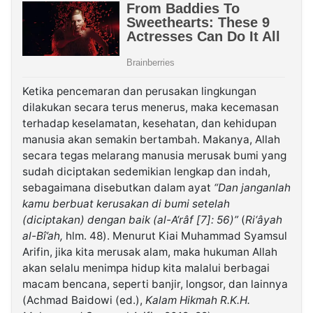
Ketika pencemaran dan perusakan lingkungan
dilakukan secara terus menerus, maka kecemasan
terhadap keselamatan, kesehatan, dan kehidupan
manusia akan semakin bertambah. Makanya, Allah
secara tegas melarang manusia merusak bumi yang
sudah diciptakan sedemikian lengkap dan indah,
sebagaimana disebutkan dalam ayat
“Dan janganlah
kamu berbuat kerusakan di bumi setelah
(diciptakan) dengan baik (al-A‘râf [7]: 56)”
(
Ri‘âyah
al-Bî’ah,
hlm. 48). Menurut Kiai Muhammad Syamsul
Arifin, jika kita merusak alam, maka hukuman Allah
akan selalu menimpa hidup kita malalui berbagai
macam bencana, seperti banjir, longsor, dan lainnya
(Achmad Baidowi (ed.),
Kalam Hikmah R.K.H.