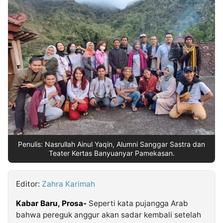
MULTIMEDIA
INDONESIA
Partner
Insight
Suara
Lens
Daily
Jalan
Idealita
Kita
Dinamikapost.com
Radar
Seedbacklink
NTB
Time
IDN
Jogja
Rakyat
News
Notice
Baru
Follow
Kabarbaru
Penulis: Nasrullah Ainul Yaqin, Alumni Sanggar Sastra dan
Teater Kertas Banyuanyar Pamekasan.
Editor:
Zahra Karimah
Kabar Baru, Prosa-
Seperti kata pujangga Arab
bahwa pereguk anggur akan sadar kembali setelah