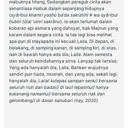
mabuknya hilang. Sedangkan pereguk cinta akan
senantiasa mabuk dalam sepanjang hidupnya
©
(
syâribul khamri yaṣḥû ba‘da sakratihî # wa syâribul
Kabarbaru.co
ḥubbi ṭûlal ‘umri sakrânu
). Ia akan terlumat dalam
-
2026
kobaran api asmara yang dahsyat, bak Majnun yang
karam dalam segara cinta. Ia tak lagi bisa melihat
apa pun di mayapada ini kecuali Laila. Di depan, di
PT.
Kabarbaru
belakang, di samping kanan, di samping kiri, di atas,
Media
Holding
dan di bawah hanya ada dia, Laila. Alam semesta
dan seluruh keindahannya sirna. Lenyap tak tersisa.
Yang ada hanyalah dia, Laila. Bahkan wujudnya
sendiri pun tiada, musnah, dan yang ada, sekali lagi,
hanyalah dia, Laila!
kulepas sampan seok// bersama
seluruh riuh dan badai// di laut lepasmu// hanya
kukenang namamu// bersama seluruh riak dan
gelombang// di dasar sanubari (nay, 2020).