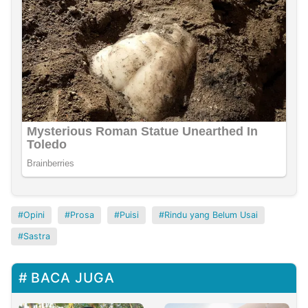
Opini
Prosa
Puisi
Rindu yang Belum Usai
Sastra
BACA JUGA