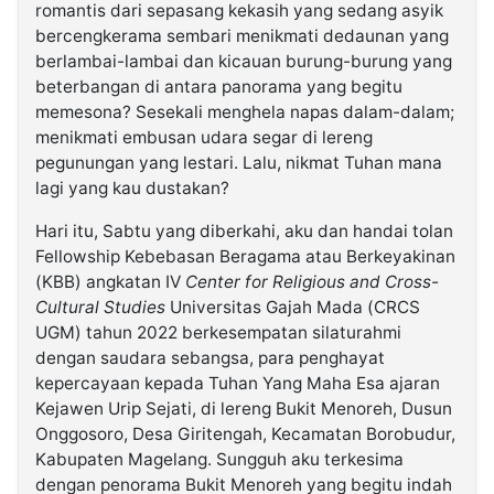
romantis dari sepasang kekasih yang sedang asyik
bercengkerama sembari menikmati dedaunan yang
berlambai-lambai dan kicauan burung-burung yang
beterbangan di antara panorama yang begitu
memesona? Sesekali menghela napas dalam-dalam;
menikmati embusan udara segar di lereng
pegunungan yang lestari. Lalu, nikmat Tuhan mana
lagi yang kau dustakan?
Hari itu, Sabtu yang diberkahi, aku dan handai tolan
Fellowship Kebebasan Beragama atau Berkeyakinan
(KBB) angkatan IV
Center for Religious and Cross-
Cultural Studies
Universitas Gajah Mada (CRCS
UGM) tahun 2022 berkesempatan silaturahmi
dengan saudara sebangsa, para penghayat
kepercayaan kepada Tuhan Yang Maha Esa ajaran
Kejawen Urip Sejati, di lereng Bukit Menoreh, Dusun
Onggosoro, Desa Giritengah, Kecamatan Borobudur,
Kabupaten Magelang. Sungguh aku terkesima
dengan penorama Bukit Menoreh yang begitu indah