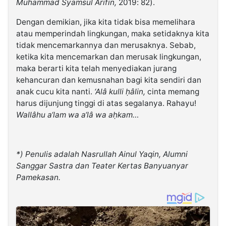
Muhammad Syamsul Arifin,
2019: 82).
Dengan demikian, jika kita tidak bisa memelihara
atau memperindah lingkungan, maka setidaknya kita
tidak mencemarkannya dan merusaknya. Sebab,
ketika kita mencemarkan dan merusak lingkungan,
maka berarti kita telah menyediakan jurang
kehancuran dan kemusnahan bagi kita sendiri dan
anak cucu kita nanti.
‘
Alâ kulli ḥâlin,
cinta memang
harus dijunjung tinggi di atas segalanya. Rahayu!
Wallâhu a
‘
lam wa a
‘
lâ wa aḥkam…
*) Penulis adalah Nasrullah Ainul Yaqin, Alumni
Sanggar Sastra dan Teater Kertas Banyuanyar
Pamekasan.