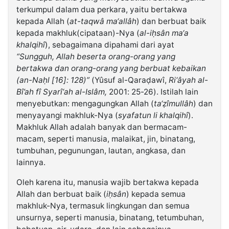
terkumpul dalam dua perkara, yaitu bertakwa
kepada Allah (
at-taqwâ ma‘allâh
) dan berbuat baik
kepada makhluk(cipataan)-Nya (
al-iḥsân ma‘a
khalqihî
), sebagaimana dipahami dari ayat
“Sungguh, Allah beserta orang-orang yang
bertakwa dan orang-orang yang berbuat kebaikan
(an-Naḥl [16]: 128)”
(Yûsuf al-Qaraḍawî,
Ri‘âyah al-
Bî’ah fî Syarî‘ah al-Islâm,
2001: 25-26). Istilah lain
menyebutkan: mengagungkan Allah (
ta‘ẓîmullâh
) dan
menyayangi makhluk-Nya (
syafatun li khalqihî
).
Makhluk Allah adalah banyak dan bermacam-
macam, seperti manusia, malaikat, jin, binatang,
tumbuhan, pegunungan, lautan, angkasa, dan
lainnya.
Oleh karena itu, manusia wajib bertakwa kepada
Allah dan berbuat baik (
iḥsân
) kepada semua
makhluk-Nya, termasuk lingkungan dan semua
unsurnya, seperti manusia, binatang, tetumbuhan,