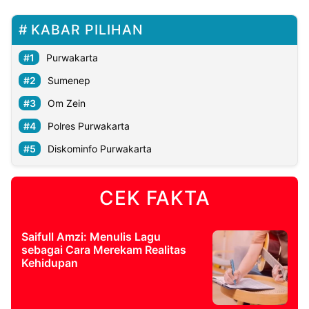
KABAR PILIHAN
Purwakarta
Sumenep
Om Zein
Polres Purwakarta
Diskominfo Purwakarta
CEK FAKTA
Saifull Amzi: Menulis Lagu
sebagai Cara Merekam Realitas
Kehidupan