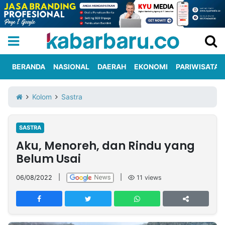
BERANDA
NASIONAL
DAERAH
EKONOMI
PARIWISATA
Informasi
KabarbaruTV
Kirim
Tentang
Kolom
Sastra
Iklan
Berita
Kami
SASTRA
Berita
Aku, Menoreh, dan Rindu yang
Nasional
International
Olahraga
Entertainment
Daerah
Pariwisata
Kuliner
Kolom
Belum Usai
06/08/2022
|
|
11
views
Network
PT
TREETAN