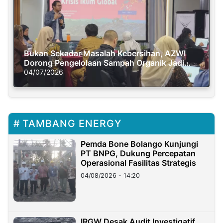
Bukan Sekadar Masalah Kebersihan, AZWI
Dorong Pengelolaan Sampah Organik Jadi
Solusi Krisis Iklim
04/07/2026
TAMBANG ENERGY
Pemda Bone Bolango Kunjungi
PT BNPG, Dukung Percepatan
Operasional Fasilitas Strategis
04/08/2026 - 14:20
IRGW Desak Audit Investigatif