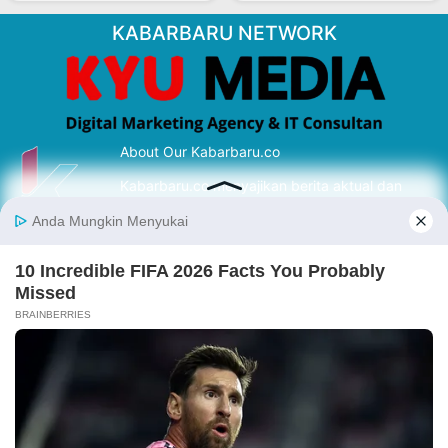
KABARBARU NETWORK
About Our Kabarbaru.co
Kabarbaru.co menyajikan berita aktual dan
inspiratif dari sudut pandang berbaik sangka
serta terverifikasi dari sumber yang tepat.
Follow Kabarbaru
Kabarbaru.co