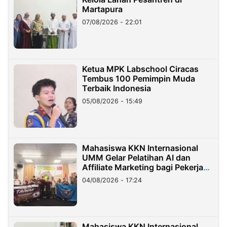
Martapura
07/08/2026 - 22:01
Ketua MPK Labschool Ciracas
Tembus 100 Pemimpin Muda
Terbaik Indonesia
05/08/2026 - 15:49
Mahasiswa KKN Internasional
UMM Gelar Pelatihan AI dan
Affiliate Marketing bagi Pekerja
Migran Indonesia di Taiwan
04/08/2026 - 17:24
Mahasiswa KKN Internasional