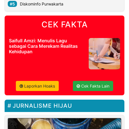
Diskominfo Purwakarta
CEK FAKTA
Saifull Amzi: Menulis Lagu
sebagai Cara Merekam Realitas
Kehidupan
Laporkan Hoaks
Cek Fakta Lain
JURNALISME HIJAU