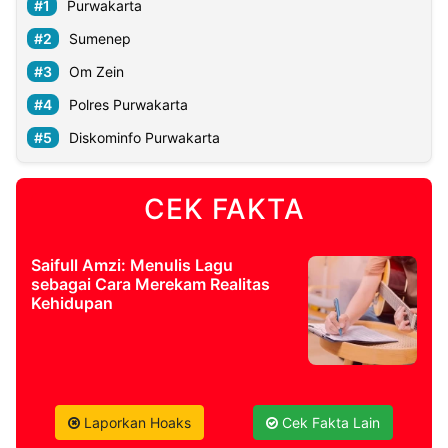
Purwakarta
Sumenep
Om Zein
Polres Purwakarta
Diskominfo Purwakarta
CEK FAKTA
Saifull Amzi: Menulis Lagu
sebagai Cara Merekam Realitas
Kehidupan
Laporkan Hoaks
Cek Fakta Lain