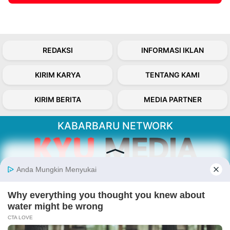
REDAKSI
INFORMASI IKLAN
KIRIM KARYA
TENTANG KAMI
KIRIM BERITA
MEDIA PARTNER
KABARBARU NETWORK
About Our Kabarbaru.co
Kabarbaru.co menyajikan berita aktual dan
inspiratif dari sudut pandang berbaik sangka
serta terverifikasi dari sumber yang tepat.