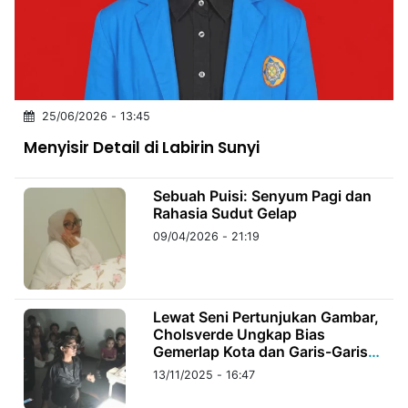
MULTIMEDIA
INDONESIA
Partner
25/06/2026 - 13:45
Insight
Suara
Lens
Daily
Jalan
Idealita
Kita
Dinamikapost.com
Radar
Seedbacklink
Menyisir Detail di Labirin Sunyi
NTB
Time
IDN
Jogja
Rakyat
News
Notice
Baru
Sebuah Puisi: Senyum Pagi dan
Follow
Kabarbaru
Rahasia Sudut Gelap
09/04/2026 - 21:19
Lewat Seni Pertunjukan Gambar,
Cholsverde Ungkap Bias
Gemerlap Kota dan Garis-Garis
Urban
13/11/2025 - 16:47