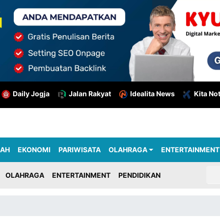
Daily Jogja
Jalan Rakyat
Idealita News
Kita No
RAH
EKONOMI
PARIWISATA
OLAHRAGA
ENTERTAINMENT
OLAHRAGA
ENTERTAINMENT
PENDIDIKAN