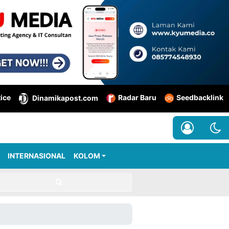
tice
Radar Baru
Seedbacklink
Dinamikapost.com
INTERNASIONAL
KOLOM