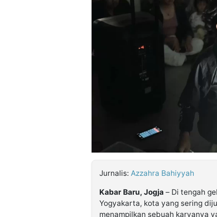
©
Kabarbaru.co
-
2026
PT.
Kabarbaru
Media
Holding
Jurnalis:
Azzahra Bahiyyah
Kabar Baru, Jogja
– Di tengah gel
Yogyakarta, kota yang sering dij
menampilkan sebuah karyanya ya