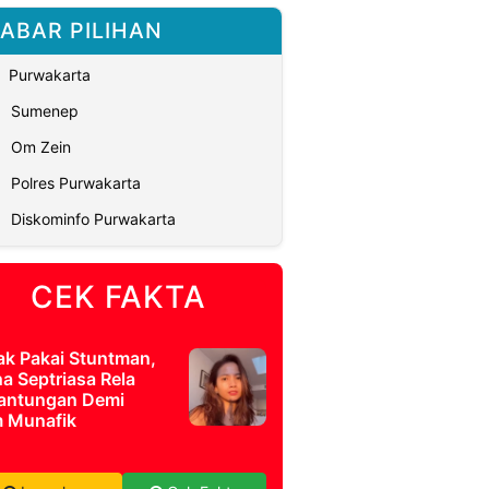
ABAR PILIHAN
Purwakarta
Sumenep
Om Zein
Polres Purwakarta
Diskominfo Purwakarta
CEK FAKTA
ak Pakai Stuntman,
a Septriasa Rela
antungan Demi
m Munafik