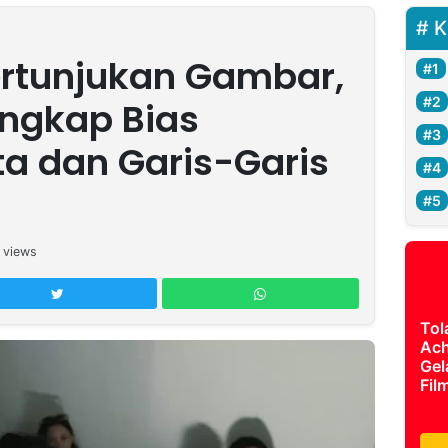
K
ertunjukan Gambar,
ngkap Bias
a dan Garis-Garis
views
Tol
Ach
Gel
Fil