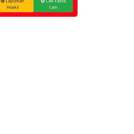
Laporkan
Cek Fakta
Hoaks
Lain