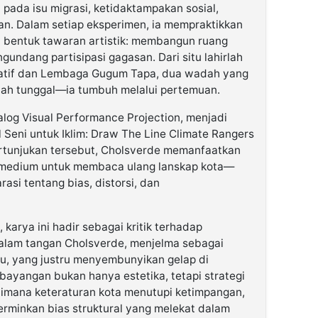
pada isu migrasi, ketidaktampakan sosial,
rban. Dalam setiap eksperimen, ia mempraktikkan
i bentuk tawaran artistik: membangun ruang
gundang partisipasi gagasan. Dari situ lahirlah
rmatif dan Lembaga Gugum Tapa, dua wadah yang
ah tunggal—ia tumbuh melalui pertemuan.
alog Visual Performance Projection, menjadi
l Seni untuk Iklim: Draw The Line Climate Rangers
ertunjukan tersebut, Cholsverde memanfaatkan
 medium untuk membaca ulang lanskap kota—
asi tentang bias, distorsi, dan
karya ini hadir sebagai kritik terhadap
 dalam tangan Cholsverde, menjelma sebagai
mu, yang justru menyembunyikan gelap di
bayangan bukan hanya estetika, tetapi strategi
mana keteraturan kota menutupi ketimpangan,
rminkan bias struktural yang melekat dalam