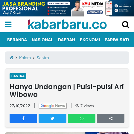
BERANDA
NASIONAL
DAERAH
EKONOMI
PARIWISATA
Informasi
KabarbaruTV
Kirim
Tentang
Kolom
Sastra
Iklan
Berita
Kami
SASTRA
Berita
Hanya Undangan | Puisi-puisi Ari
Nasional
International
Olahraga
Entertainment
Daerah
Pariwisata
Kuliner
Kolom
Wibowo
27/10/2022
|
|
7
views
Network
PT
TREETAN