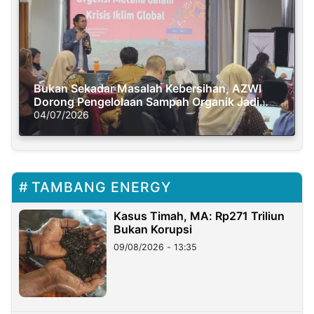
Bukan Sekadar Masalah Kebersihan, AZWI
Dorong Pengelolaan Sampah Organik Jadi
Solusi Krisis Iklim
04/07/2026
TAMBANG ENERGY
Kasus Timah, MA: Rp271 Triliun
Bukan Korupsi
09/08/2026 - 13:35