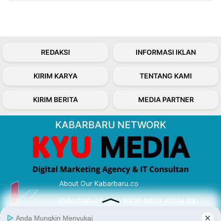
REDAKSI
INFORMASI IKLAN
KIRIM KARYA
TENTANG KAMI
KIRIM BERITA
MEDIA PARTNER
KABARBARU NETWORK
About Our Kabarbaru.co
Kabarbaru.co menyajikan berita aktual dan
inspiratif dari sudut pandang berbaik sangka
serta terverifikasi dari sumber yang tepat.