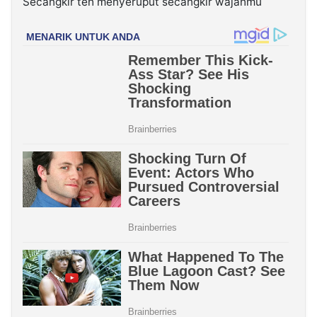
Secangkir teh menyeruput secangkir wajahmu