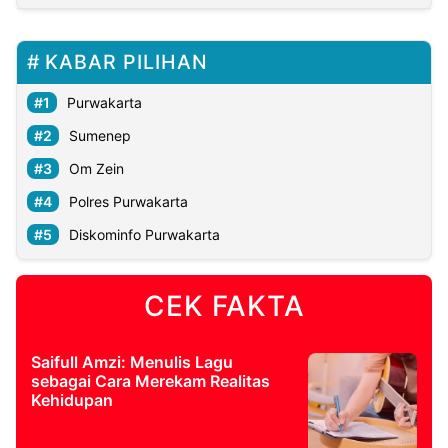
KABAR PILIHAN
Purwakarta
Sumenep
Om Zein
Polres Purwakarta
Diskominfo Purwakarta
CEK FAKTA
Saifull Amzi: Menulis Lagu
sebagai Cara Merekam Realitas
Kehidupan