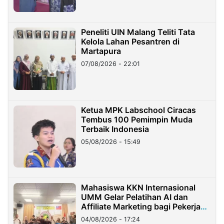
Peneliti UIN Malang Teliti Tata
Kelola Lahan Pesantren di
Martapura
07/08/2026 - 22:01
Ketua MPK Labschool Ciracas
Tembus 100 Pemimpin Muda
Terbaik Indonesia
05/08/2026 - 15:49
Mahasiswa KKN Internasional
UMM Gelar Pelatihan AI dan
Affiliate Marketing bagi Pekerja
Migran Indonesia di Taiwan
04/08/2026 - 17:24