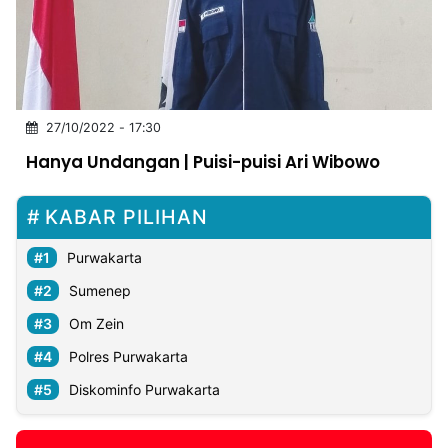
MULTIMEDIA
INDONESIA
Partner
27/10/2022 - 17:30
Insight
Suara
Lens
Daily
Jalan
Idealita
Kita
Dinamikapost.com
Radar
Seedbacklink
Hanya Undangan | Puisi-puisi Ari Wibowo
NTB
Time
IDN
Jogja
Rakyat
News
Notice
Baru
KABAR PILIHAN
Follow
Kabarbaru
Purwakarta
Sumenep
Om Zein
Polres Purwakarta
Diskominfo Purwakarta