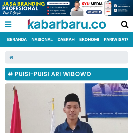
BERANDA
NASIONAL
DAERAH
EKONOMI
PARIWISATA
Informasi
KabarbaruTV
Kirim
Tentang
Iklan
Berita
Kami
PUISI-PUISI ARI WIBOWO
Berita
Nasional
International
Olahraga
Entertainment
Daerah
Pariwisata
Kuliner
Kolom
Network
PT
TREETAN