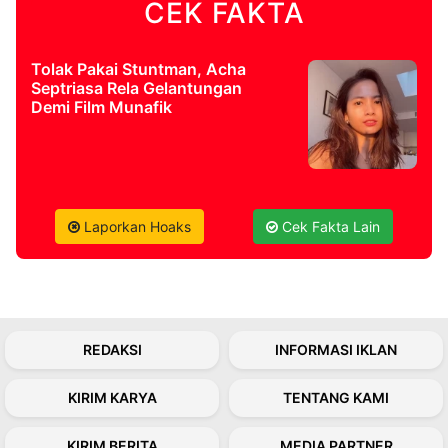
CEK FAKTA
©
Kabarbaru.co
Tolak Pakai Stuntman, Acha
-
Septriasa Rela Gelantungan
2026
Demi Film Munafik
PT.
Kabarbaru
Media
Holding
Laporkan Hoaks
Cek Fakta Lain
REDAKSI
INFORMASI IKLAN
KIRIM KARYA
TENTANG KAMI
KIRIM BERITA
MEDIA PARTNER