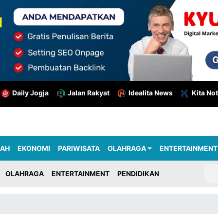
Daily Jogja
Jalan Rakyat
Idealita News
Kita Not
RAH
EKONOMI
PARIWISATA
OLAHRAGA
ENTERTAINMENT
OLAHRAGA
ENTERTAINMENT
PENDIDIKAN