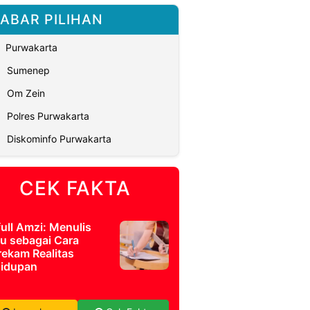
ABAR PILIHAN
Purwakarta
Sumenep
Om Zein
Polres Purwakarta
Diskominfo Purwakarta
CEK FAKTA
full Amzi: Menulis
u sebagai Cara
ekam Realitas
idupan