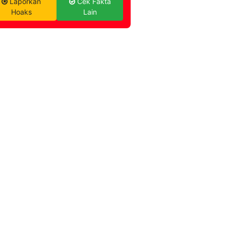
Laporkan
Cek Fakta
Hoaks
Lain