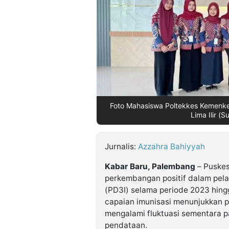
©
Kabarbaru.co
-
2026
PT.
Kabarbaru
Media
Holding
Foto Mahasiswa Poltekkes Kemenk
Lima Ilir (
Jurnalis:
Azzahra Bahiyyah
Kabar Baru, Palembang
– Puskes
perkembangan positif dalam pel
(PD3I) selama periode 2023 hing
capaian imunisasi menunjukkan p
mengalami fluktuasi sementara 
pendataan.