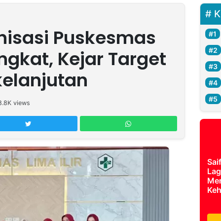
K
nisasi Puskesmas
ingkat, Kejar Target
kelanjutan
8.8K
views
Sai
Lag
Mer
Keh