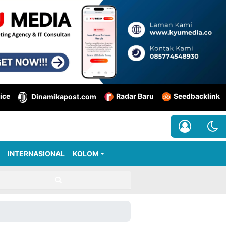
ice
Radar Baru
Seedbacklink
Dinamikapost.com
INTERNASIONAL
KOLOM