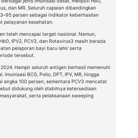
berbagai jenis imunisasi dasar, meliputi Hb0,
irus, dan MR. Seluruh capaian dibandingkan
93–95 persen sebagai indikator keberhasilan
at pelayanan kesehatan.
en telah mencapai target nasional. Namun,
i Hb0, IPV2, PCV3, dan Rotavirus3 masih berada
atan pelaporan bayi baru lahir serta
riode tersebut.
a 2024. Hampir seluruh antigen berhasil memenuhi
. Imunisasi BCG, Polio, DPT, IPV, MR, hingga
i angka 100 persen, sementara PCV3 mencatat
sebut didukung oleh stabilnya ketersediaan
i masyarakat, serta pelaksanaan sweeping