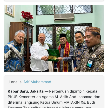
MULTIMEDIA
INDONESIA
Partner
Insight
Suara
Lens
Daily
Jalan
Idealita
Kita
Radar
Seedbacklink
NTB
Time
IDN
Jogja
Rakyat
News
Notice
Baru
Follow
Kabarbaru
Jurnalis:
Arif Muhammad
Kabar Baru, Jakarta
— Pertemuan dipimpin Kepala
PKUB Kementerian Agama M. Adib Abdushomad dan
diterima langsung Ketua Umum MATAKIN Xs. Budi
Santoso Tanuwibowo beserta jajaran pengurus.