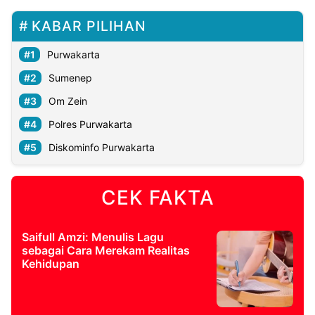
KABAR PILIHAN
Purwakarta
Sumenep
Om Zein
Polres Purwakarta
Diskominfo Purwakarta
CEK FAKTA
Saifull Amzi: Menulis Lagu
sebagai Cara Merekam Realitas
Kehidupan