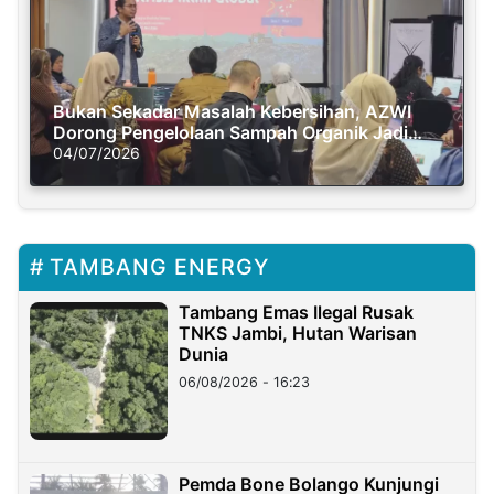
Bukan Sekadar Masalah Kebersihan, AZWI
Dorong Pengelolaan Sampah Organik Jadi
Solusi Krisis Iklim
04/07/2026
TAMBANG ENERGY
Tambang Emas Ilegal Rusak
TNKS Jambi, Hutan Warisan
Dunia
06/08/2026 - 16:23
Pemda Bone Bolango Kunjungi