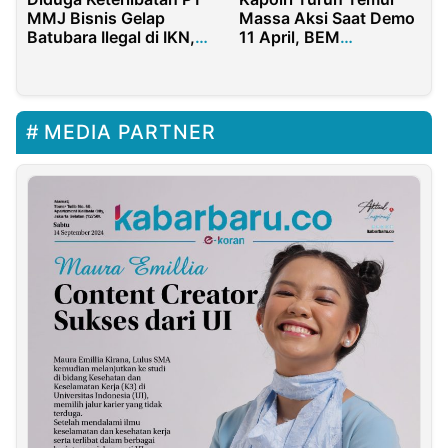
Massa Aksi Saat Demo
MMJ Bisnis Gelap
11 April, BEM
Batubara Ilegal di IKN,
Nusantara : Sikap
Peneliti PWYP Desak
Seperti Ini Harus Jadi
Investigasi Menyeluruh
Contoh
MEDIA PARTNER