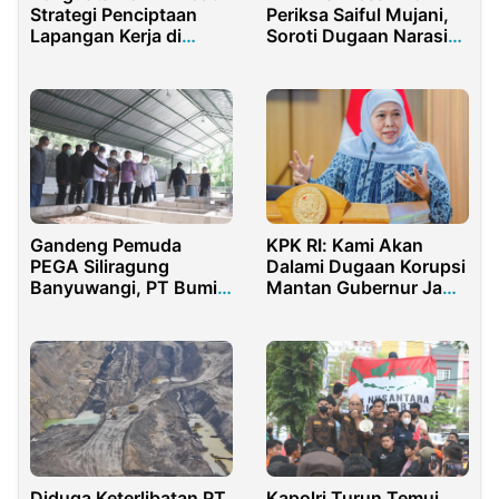
Periksa Saiful Mujani,
Strategi Penciptaan
Soroti Dugaan Narasi
Lapangan Kerja di
Inkonstitusional
Kabupaten Bekasi
Gandeng Pemuda
KPK RI: Kami Akan
PEGA Siliragung
Dalami Dugaan Korupsi
Banyuwangi, PT Bumi
Mantan Gubernur Jawa
Suksesindo
Timur
Kembangkan Budidaya
Maggot
Kapolri Turun Temui
Diduga Keterlibatan PT