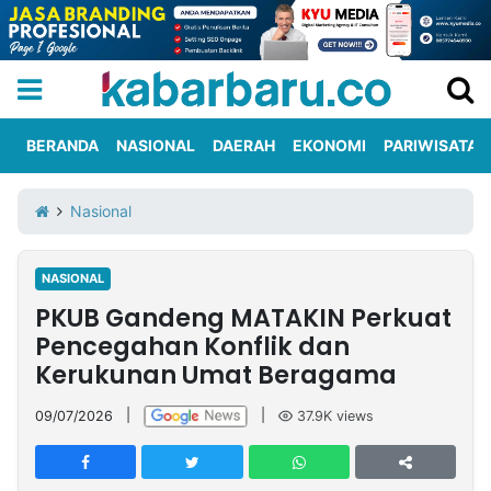
BERANDA
NASIONAL
DAERAH
EKONOMI
PARIWISATA
Informasi
KabarbaruTV
Kirim
Tentang
Nasional
Iklan
Berita
Kami
NASIONAL
Berita
PKUB Gandeng MATAKIN Perkuat
Nasional
International
Olahraga
Entertainment
Daerah
Pariwisata
Kuliner
Kolom
Pencegahan Konflik dan
Kerukunan Umat Beragama
Network
09/07/2026
|
|
37.9K
views
PT
TREETAN