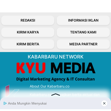
REDAKSI
INFORMASI IKLAN
KIRIM KARYA
TENTANG KAMI
KIRIM BERITA
MEDIA PARTNER
KABARBARU NETWORK
About Our Kabarbaru.co
Kabarbaru.co menyajikan berita aktual dan
inspiratif dari sudut pandang berbaik sangka
serta terverifikasi dari sumber yang tepat.