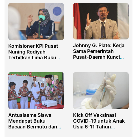
Johnny G. Plate: Kerja
Komisioner KPI Pusat
Sama Pemerintah
Nuning Rodiyah
Pusat-Daerah Kunci
Terbitkan Lima Buku
Sukses Bangun
Sebagai Catatan
Infrastruktur Informasi
Pengabdian
Antusiasme Siswa
Kick Off Vaksinasi
Mendapat Buku
COVID-19 untuk Anak
Bacaan Bermutu dari
Usia 6-11 Tahun
Menteri Pendidikan
Dimulai 14 Desember