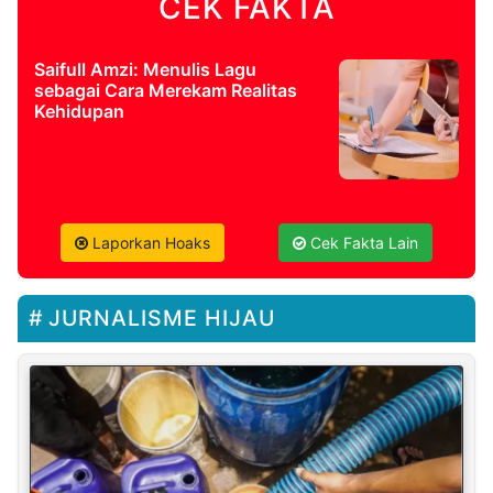
CEK FAKTA
Saifull Amzi: Menulis Lagu
sebagai Cara Merekam Realitas
Kehidupan
Laporkan Hoaks
Cek Fakta Lain
JURNALISME HIJAU