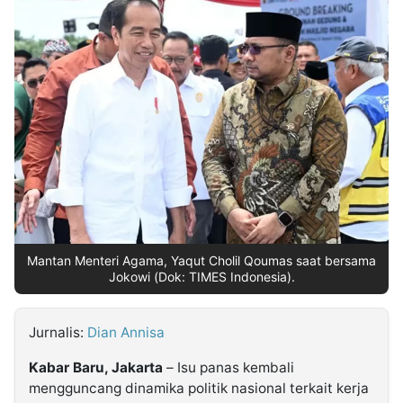
MULTIMEDIA
INDONESIA
Partner
Insight
Suara
Lens
Daily
Jalan
Idealita
Kita
Dinamikapost.com
Radar
Seedbacklink
NTB
Time
IDN
Jogja
Rakyat
News
Notice
Baru
Follow
Kabarbaru
Mantan Menteri Agama, Yaqut Cholil Qoumas saat bersama
Jokowi (Dok: TIMES Indonesia).
Jurnalis:
Dian Annisa
Kabar Baru, Jakarta
– Isu panas kembali
mengguncang dinamika politik nasional terkait kerja