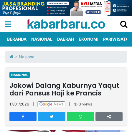
BERANDA
NASIONAL
DAERAH
EKONOMI
PARIWISATA
Informasi
KabarbaruTV
Kirim
Tentang
Nasional
Iklan
Berita
Kami
NASIONAL
Berita
Jokowi Dalang Kaburnya Yaqut
Nasional
International
Olahraga
Entertainment
Daerah
Pariwisata
Kuliner
Kolom
dari Pansus Haji ke Prancis
17/01/2026
|
|
3
views
Network
PT
TREETAN