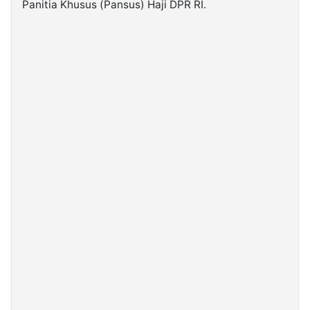
Panitia Khusus (Pansus) Haji DPR RI.
©
Kabarbaru.co
-
2026
PT.
Kabarbaru
Media
Holding